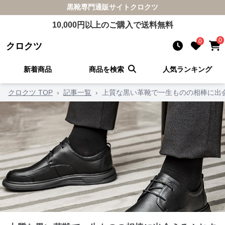
黒靴
専門通販サイト
クロクツ
10,000
円以上のご購入で送料無料
0
0
クロクツ
新着商品
商品を検索
人気ランキング
クロクツ TOP
›
記事一覧
›
上質な黒い革靴で一生ものの相棒に出