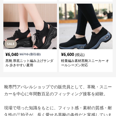
SALE
¥
6,040
¥
6,600
¥
6710
(割引前)
(税込)
黒靴 厚底ニット編み上げサンダ
軽量編み素材黒靴スニーカー オ
ル 歩きやすい夏用
ールシーズン対応
靴専門アパレルショップでの販売員として、革靴・スニー
カーを中心に年間数百足のフィッティング接客を経験。
現場で培った知識をもとに、フィット感・素材の質感・耐
久性の三拍子が、長く愛せる黒靴の条件だと実感していま