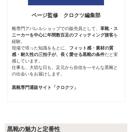
ページ監修 クロクツ編集部
靴専門アパレルショップでの販売員として、
革靴・ス
ニーカーを中心に年間数百足のフィッティング接客
を
経験。
現場で培った知識をもとに、
フィット感・素材の質
感・耐久性の三拍子が、長く愛せる黒靴の条件
だと実
感しています。
仕事も、大切な日も、足元から自信を—そんな黒靴と
の出会いをお届けします。
黒靴専門通販サイト「クロクツ
」
黒靴の魅力と定番性