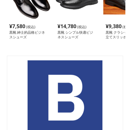
¥
7,580
¥
14,780
¥
9,380
(税込)
(税込)
(税込
黒靴 紳士的品格ビジネ
黒靴 シンプル快適ビジ
黒靴 クラシッ
スシューズ
ネスシューズ
立てスリッポン