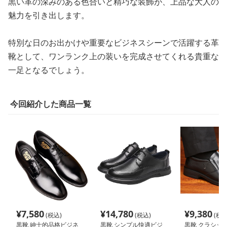
黒い革の深みのある色合いと精巧な装飾が、上品な大人の
魅力を引き出します。
特別な日のお出かけや重要なビジネスシーンで活躍する革
靴として、ワンランク上の装いを完成させてくれる貴重な
一足となるでしょう。
今回紹介した商品一覧
¥
7,580
¥
14,780
¥
9,380
(税込)
(税込)
(税込
黒靴 紳士的品格ビジネ
黒靴 シンプル快適ビジ
黒靴 クラシッ