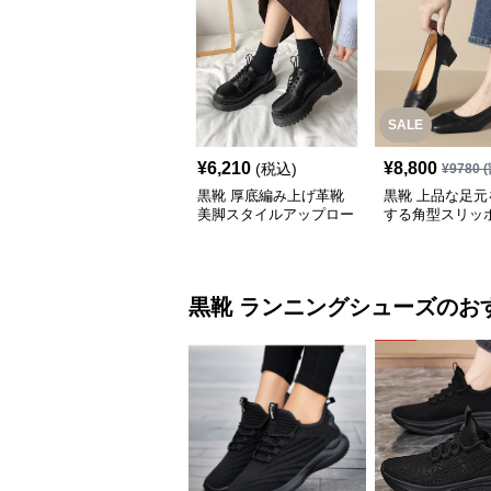
SALE
¥
6,210
¥
8,800
(税込)
¥
9780
(
黒靴 厚底編み上げ革靴
黒靴 上品な足元
美脚スタイルアップロー
する角型スリッ
ファー
黒靴
ランニングシューズ
のお