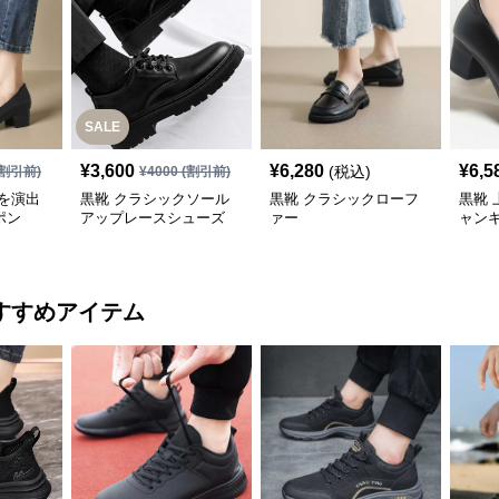
SALE
¥
3,600
¥
6,280
¥
6,5
(税込)
割引前)
¥
4000
(割引前)
を演出
黒靴 クラシックソール
黒靴 クラシックローフ
黒靴 
ポン
アップレースシューズ
ァー
ャン
すすめアイテム