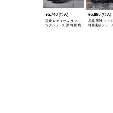
¥
5,740
¥
5,680
(税込)
(税込)
黒靴 レディース ランニ
黒靴 黒靴 エア
ングシューズ 黒 軽量 痛
軽量走破シュー
くない フラット