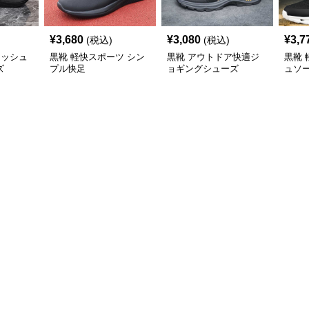
¥
3,680
¥
3,080
¥
3,7
(税込)
(税込)
メッシュ
黒靴 軽快スポーツ シン
黒靴 アウトドア快適ジ
黒靴
ズ
プル快足
ョギングシューズ
ュソ
シュ