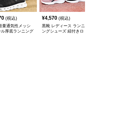
70
¥
4,570
¥
5,370
(税込)
(税込)
(税込)
 軽量通気性メッシ
黒靴 レディース ランニ
黒靴 黒色ランニングシ
ール厚底ランニング
ングシューズ 紐付きロ
ューズ レディース 軽量
ーズ
ーカット運動靴
痛くない運動靴