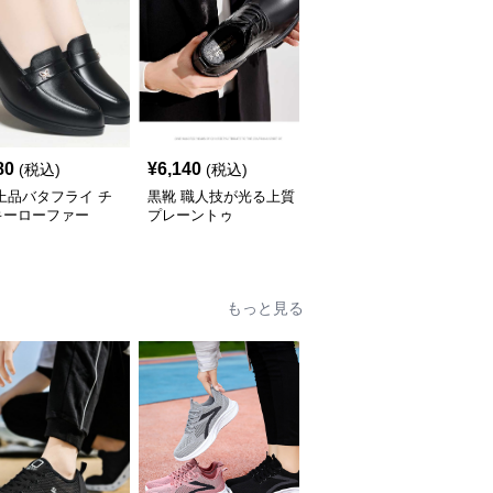
SALE
80
¥
6,140
¥
4,190
(税込)
(税込)
¥
4660
(割引前)
上品バタフライ チ
黒靴 職人技が光る上質
黒靴 モダンソールプレ
キーローファー
プレーントゥ
ーントゥ
もっと見る