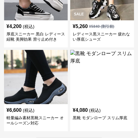
SALE
¥
4,200
¥
5,260
(税込)
¥
5840
(割引前)
厚底スニーカー 黒白 レディース
レディース黒スニーカー 疲れな
紐靴 美脚効果 滑り止め付き
い厚底シューズ
¥
6,600
¥
4,080
(税込)
(税込)
軽量編み素材黒靴スニーカー オ
黒靴 モダンロープ スリム厚底
ールシーズン対応