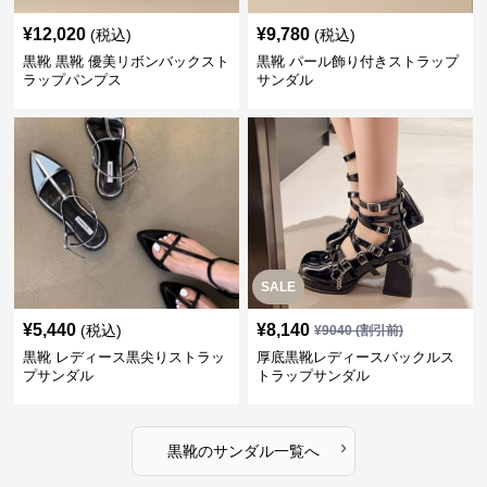
¥
12,020
¥
9,780
(税込)
(税込)
黒靴 黒靴 優美リボンバックスト
黒靴 パール飾り付きストラップ
ラップパンプス
サンダル
SALE
¥
5,440
¥
8,140
(税込)
¥
9040
(割引前)
黒靴 レディース黒尖りストラッ
厚底黒靴レディースバックルス
プサンダル
トラップサンダル
›
黒靴
の
サンダル
一覧へ