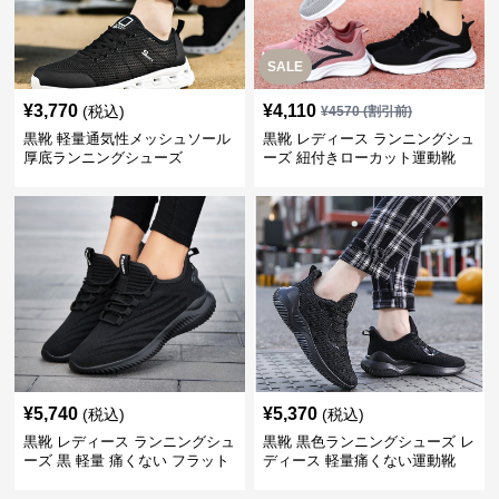
SALE
¥
3,770
¥
4,110
(税込)
¥
4570
(割引前)
黒靴 軽量通気性メッシュソール
黒靴 レディース ランニングシュ
厚底ランニングシューズ
ーズ 紐付きローカット運動靴
¥
5,740
¥
5,370
(税込)
(税込)
黒靴 レディース ランニングシュ
黒靴 黒色ランニングシューズ レ
ーズ 黒 軽量 痛くない フラット
ディース 軽量痛くない運動靴