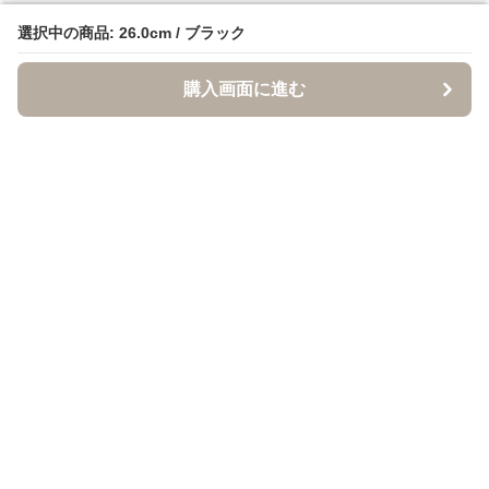
選択中の商品: 26.0cm / ブラック
選択中の商品: 26.0cm / ブラック
購入画面に進む
購入画面に進む
クロクツ
について
利用規約
プライバシー