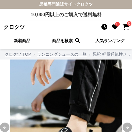
黒靴
専門通販サイト
クロクツ
10,000
円以上のご購入で送料無料
0
0
クロクツ
新着商品
商品を検索
人気ランキング
クロクツ TOP
›
ランニングシューズの一覧
›
黒靴 軽量通気性メ
Previous slide
Ne