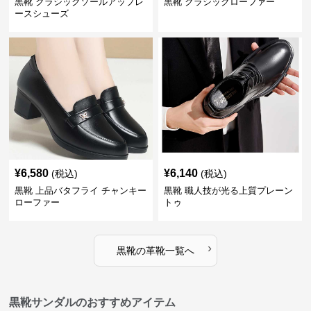
黒靴 クラシックソールアップレ
黒靴 クラシックローファー
ースシューズ
¥
6,580
¥
6,140
(税込)
(税込)
黒靴 上品バタフライ チャンキー
黒靴 職人技が光る上質プレーン
ローファー
トゥ
›
黒靴
の
革靴
一覧へ
黒靴サンダルのおすすめアイテム