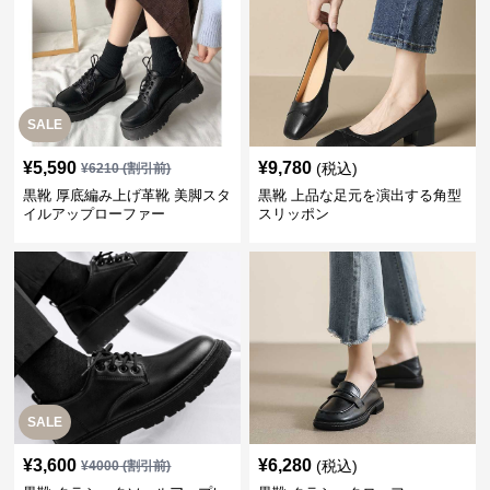
SALE
¥
5,590
¥
9,780
(税込)
¥
6210
(割引前)
黒靴 厚底編み上げ革靴 美脚スタ
黒靴 上品な足元を演出する角型
イルアップローファー
スリッポン
SALE
¥
3,600
¥
6,280
(税込)
¥
4000
(割引前)