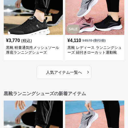
SALE
¥
3,770
¥
4,110
(税込)
¥
4570
(割引前)
黒靴 軽量通気性メッシュソール
黒靴 レディース ランニングシュ
厚底ランニングシューズ
ーズ 紐付きローカット運動靴
›
人気アイテム一覧へ
黒靴ランニングシューズの新着アイテム