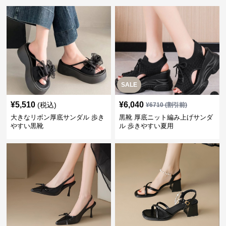
SALE
¥
5,510
¥
6,040
(税込)
¥
6710
(割引前)
大きなリボン厚底サンダル 歩き
黒靴 厚底ニット編み上げサンダ
やすい黒靴
ル 歩きやすい夏用