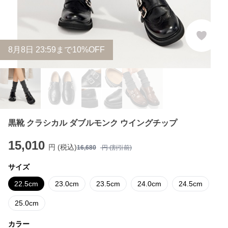
8
月
8
日 23:59まで10%OFF
黒靴 クラシカル ダブルモンク ウイングチップ
15,010
円 (税込)
16,680
円 (割引前)
サイズ
22.5cm
23.0cm
23.5cm
24.0cm
24.5cm
25.0cm
カラー