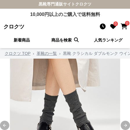
黒靴
専門通販サイト
クロクツ
10,000
円以上のご購入で送料無料
0
0
クロクツ
新着商品
商品を検索
人気ランキング
クロクツ TOP
›
革靴の一覧
›
黒靴 クラシカル ダブルモンク ウイ
Previous slide
Ne