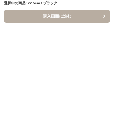
選択中の商品: 22.5cm / ブラック
選択中の商品: 22.5cm / ブラック
購入画面に進む
購入画面に進む
クロクツ
について
利用規約
プライバシー