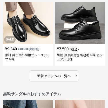
SALE
¥
9,340
¥
7,500
(税込)
¥
10380
(割引前)
黒靴 紳士用外羽根式レースアッ
黒靴 厚底紐付き裏起毛革靴 カジ
プ革靴
ュアル仕様
›
新着アイテムの一覧へ
黒靴サンダルのおすすめアイテム