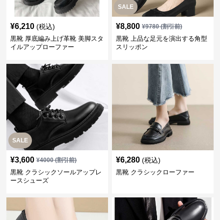
SALE
¥
6,210
¥
8,800
(税込)
¥
9780
(割引前)
黒靴 厚底編み上げ革靴 美脚スタ
黒靴 上品な足元を演出する角型
イルアップローファー
スリッポン
SALE
¥
3,600
¥
6,280
(税込)
¥
4000
(割引前)
黒靴 クラシックソールアップレ
黒靴 クラシックローファー
ースシューズ