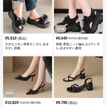
SALE
¥
5,510
¥
6,040
(税込)
¥
6710
(割引前)
大きなリボン厚底サンダル 歩き
黒靴 厚底ニット編み上げサンダ
やすい黒靴
ル 歩きやすい夏用
SALE
¥
10,820
¥
9,780
(税込)
¥
12020
(割引前)