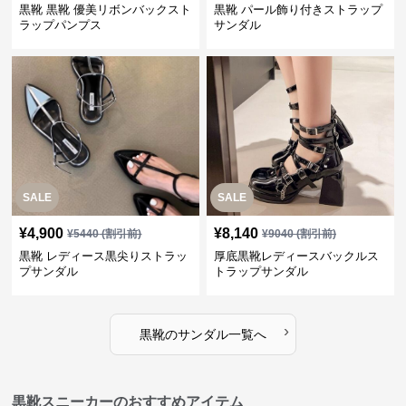
黒靴 黒靴 優美リボンバックスト
黒靴 パール飾り付きストラップ
ラップパンプス
サンダル
SALE
SALE
¥
4,900
¥
8,140
¥
5440
(割引前)
¥
9040
(割引前)
黒靴 レディース黒尖りストラッ
厚底黒靴レディースバックルス
プサンダル
トラップサンダル
›
黒靴
の
サンダル
一覧へ
黒靴スニーカーのおすすめアイテム