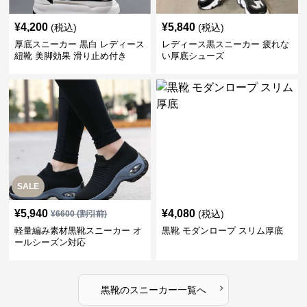
¥
4,200
¥
5,840
(税込)
(税込)
厚底スニーカー 黒白 レディース
レディース黒スニーカー 疲れな
紐靴 美脚効果 滑り止め付き
い厚底シューズ
SALE
¥
5,940
¥
4,080
(税込)
¥
6600
(割引前)
軽量編み素材黒靴スニーカー オ
黒靴 モダンロープ スリム厚底
ールシーズン対応
›
黒靴
の
スニーカー
一覧へ