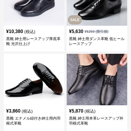
SALE
¥
10,380
¥
5,630
(税込)
¥
6260
(割引前)
黒靴 紳士用レースアップ厚底革
黒靴 紳士用ダンス革靴 低ヒール
靴 光沢仕上げ
レースアップ
¥
3,860
¥
5,870
(税込)
(税込)
黒靴 エナメル紐付き紳士用内羽
黒靴 紳士用本革レースアップ外
根式革靴
羽根式革靴