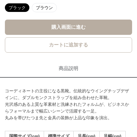
ブラック
ブラウン
購入画面に進む
カートに追加する
商品説明
コーディネートの主役になる黒靴。伝統的なウイングチップデザ
インに、ダブルモンクストラップを組み合わせた革靴。
光沢感のある上質な革素材と洗練されたフォルムが、ビジネスか
らフォーマルまで幅広いシーンで活躍する一足。
丸みを帯びたつま先と金具の装飾が上品な印象を演出。
国際サイズ(cm)
標準サイズ
足長(cm)
足幅(cm)