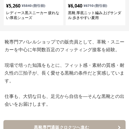
¥
5,260
¥
6,040
¥
5840
(割引前)
¥
6710
(割引前)
レディース黒スニーカー 疲れな
黒靴 厚底ニット編み上げサンダ
い厚底シューズ
ル 歩きやすい夏用
靴専門アパレルショップでの販売員として、革靴・スニー
カーを中心に年間数百足のフィッティング接客を経験。
現場で培った知識をもとに、フィット感・素材の質感・耐
久性の三拍子が、長く愛せる黒靴の条件だと実感していま
す。
仕事も、大切な日も、足元から自信を—そんな黒靴との出
会いをお届けします。
黒靴専門通販クロクツへ進む