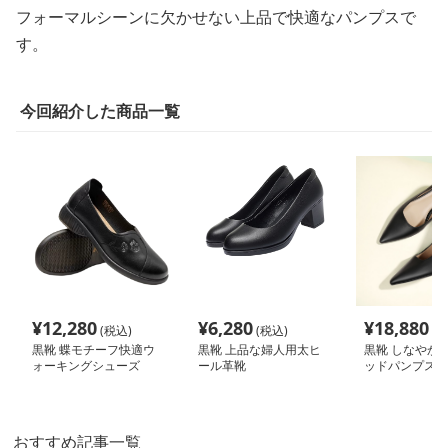
フォーマルシーンに欠かせない上品で快適なパンプスで
す。
今回紹介した商品一覧
¥
12,280
¥
6,280
¥
18,880
(税込)
(税込)
(税
黒靴 蝶モチーフ快適ウ
黒靴 上品な婦人用太ヒ
黒靴 しなやか
ォーキングシューズ
ール革靴
ッドパンプス
おすすめ記事一覧