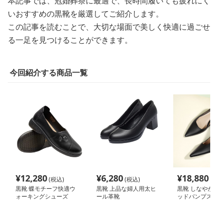
本記事では、冠婚葬祭に最適で、長時間履いても疲れにく
いおすすめの黒靴を厳選してご紹介します。
この記事を読むことで、大切な場面で美しく快適に過ごせ
る一足を見つけることができます。
今回紹介する商品一覧
¥
12,280
¥
6,280
¥
18,880
(税込)
(税込)
(税
黒靴 蝶モチーフ快適ウ
黒靴 上品な婦人用太ヒ
黒靴 しなやか
ォーキングシューズ
ール革靴
ッドパンプス