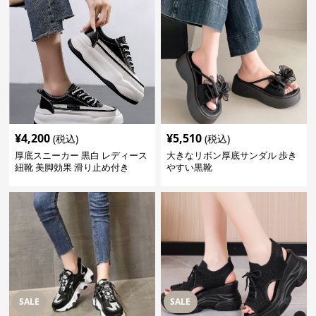
¥
4,200
¥
5,510
(税込)
(税込)
厚底スニーカー 黒白 レディース
大きなリボン厚底サンダル 歩き
紐靴 美脚効果 滑り止め付き
やすい黒靴
SALE
SALE