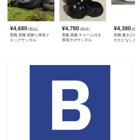
¥
4,680
¥
4,780
¥
4,380
(税込)
(税込)
(税込
黒靴 黒靴 星飾り厚底ク
黒靴 黒靴 チャーム付き
黒靴 履き心地抜
ロッグサンダル
厚底サボサンダル
かかとなしスニ