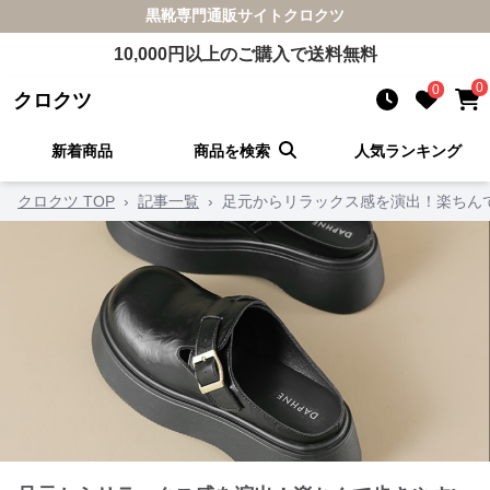
黒靴
専門通販サイト
クロクツ
10,000
円以上のご購入で送料無料
0
0
クロクツ
新着商品
商品を検索
人気ランキング
クロクツ TOP
›
記事一覧
›
足元からリラックス感を演出！楽ちん