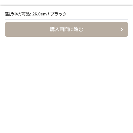
選択中の商品: 26.0cm / ブラック
選択中の商品: 26.0cm / ブラック
購入画面に進む
購入画面に進む
クロクツ
について
利用規約