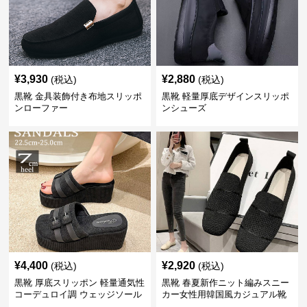
¥
3,930
¥
2,880
(税込)
(税込)
黒靴 金具装飾付き布地スリッポ
黒靴 軽量厚底デザインスリッポ
ンローファー
ンシューズ
¥
4,400
¥
2,920
(税込)
(税込)
黒靴 厚底スリッポン 軽量通気性
黒靴 春夏新作ニット編みスニー
コーデュロイ調 ウェッジソール
カー女性用韓国風カジュアル靴