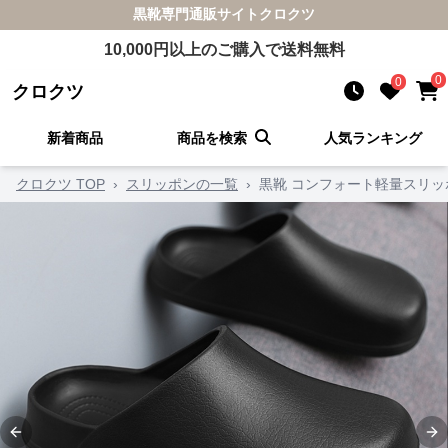
黒靴
専門通販サイト
クロクツ
10,000
円以上のご購入で送料無料
0
0
クロクツ
新着商品
商品を検索
人気ランキング
クロクツ TOP
›
スリッポンの一覧
›
黒靴 コンフォート軽量スリッ
Previous slide
Ne