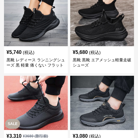
¥
5,740
¥
5,680
(税込)
(税込)
黒靴 レディース ランニングシュ
黒靴 黒靴 エアメッシュ軽量走破
ーズ 黒 軽量 痛くない フラット
シューズ
SALE
¥
3,310
¥
3,080
(税込)
¥
3680
(割引前)