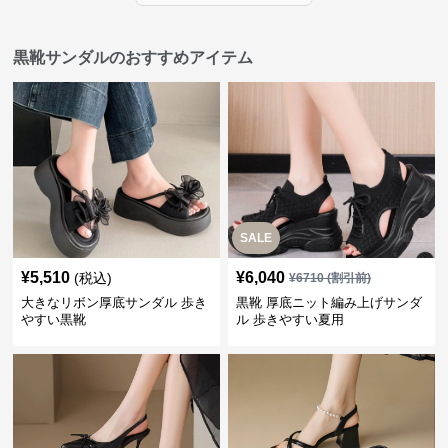
黒靴サンダルのおすすめアイテム
SALE
¥
5,510
¥
6,040
(税込)
¥
6710
(割引前)
大きなリボン厚底サンダル 歩き
黒靴 厚底ニット編み上げサンダ
やすい黒靴
ル 歩きやすい夏用