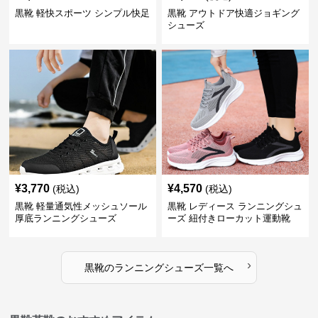
黒靴 軽快スポーツ シンプル快足
黒靴 アウトドア快適ジョギング
シューズ
¥
3,770
¥
4,570
(税込)
(税込)
黒靴 軽量通気性メッシュソール
黒靴 レディース ランニングシュ
厚底ランニングシューズ
ーズ 紐付きローカット運動靴
›
黒靴
の
ランニングシューズ
一覧へ