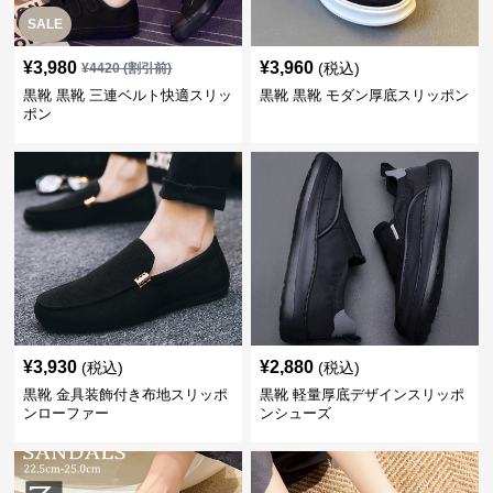
SALE
¥
3,980
¥
3,960
(税込)
¥
4420
(割引前)
黒靴 黒靴 三連ベルト快適スリッ
黒靴 黒靴 モダン厚底スリッポン
ポン
¥
3,930
¥
2,880
(税込)
(税込)
黒靴 金具装飾付き布地スリッポ
黒靴 軽量厚底デザインスリッポ
ンローファー
ンシューズ