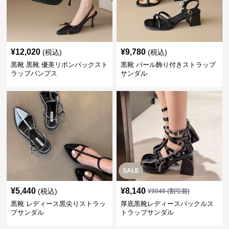
¥
12,020
¥
9,780
(税込)
(税込)
黒靴 黒靴 優美リボンバックスト
黒靴 パール飾り付きストラップ
ラップパンプス
サンダル
SALE
¥
5,440
¥
8,140
(税込)
¥
9040
(割引前)
黒靴 レディース黒尖りストラッ
厚底黒靴レディースバックルス
プサンダル
トラップサンダル