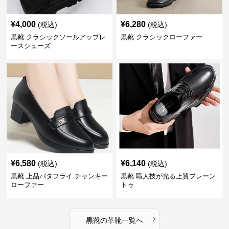
¥
4,000
¥
6,280
(税込)
(税込)
黒靴 クラシックソールアップレ
黒靴 クラシックローファー
ースシューズ
¥
6,580
¥
6,140
(税込)
(税込)
黒靴 上品バタフライ チャンキー
黒靴 職人技が光る上質プレーン
ローファー
トゥ
›
黒靴
の
革靴
一覧へ