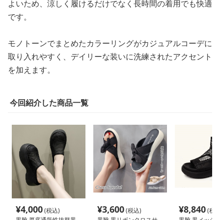
よいため、涼しく履けるだけでなく長時間の着用でも快適
です。
モノトーンでまとめたカラーリングがカジュアルコーデに
取り入れやすく、デイリーな装いに洗練されたアクセント
を加えます。
今回紹介した商品一覧
¥
4,000
¥
3,600
¥
8,840
(税込)
(税込)
(税込
黒靴 厚底通気性抜群黒
黒靴 黒リボンクロスサ
黒靴 黒メッシ