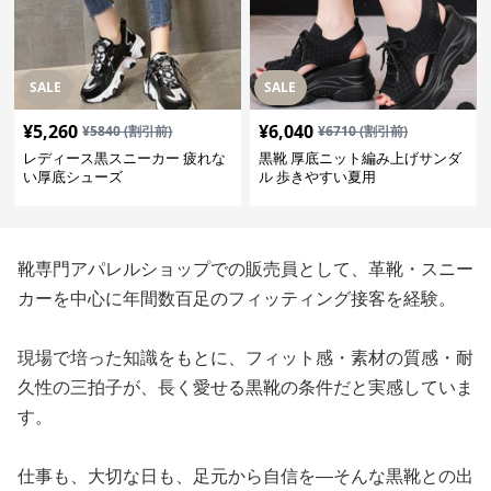
SALE
SALE
¥
5,260
¥
6,040
¥
5840
(割引前)
¥
6710
(割引前)
レディース黒スニーカー 疲れな
黒靴 厚底ニット編み上げサンダ
い厚底シューズ
ル 歩きやすい夏用
靴専門アパレルショップでの販売員として、革靴・スニー
カーを中心に年間数百足のフィッティング接客を経験。
現場で培った知識をもとに、フィット感・素材の質感・耐
久性の三拍子が、長く愛せる黒靴の条件だと実感していま
す。
仕事も、大切な日も、足元から自信を—そんな黒靴との出