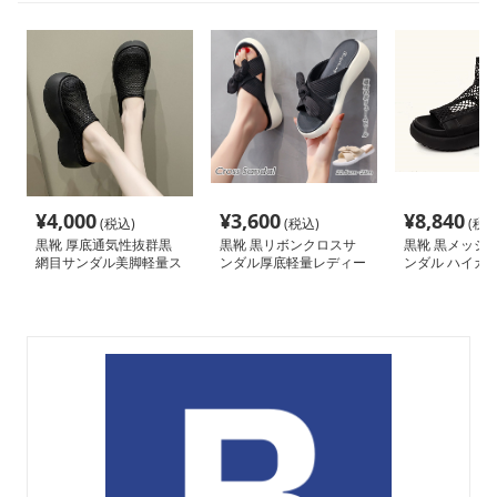
¥
4,000
¥
3,600
¥
8,840
(税込)
(税込)
(税込
黒靴 厚底通気性抜群黒
黒靴 黒リボンクロスサ
黒靴 黒メッシ
網目サンダル美脚軽量ス
ンダル厚底軽量レディー
ンダル ハイカ
リッポン
ス