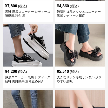
¥
7,800
¥
4,860
(税込)
(税込)
黒靴 厚底スニーカー レディース
通気性抜群メッシュスニーカー
運動靴 秋冬 黒
黒紫レディース厚底
¥
4,200
¥
5,510
(税込)
(税込)
厚底スニーカー 黒白 レディース
大きなリボン厚底サンダル 歩き
紐靴 美脚効果 滑り止め付き
やすい黒靴