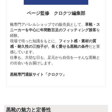
ページ監修 クロクツ編集部
靴専門アパレルショップでの販売員として、
革靴・ス
ニーカーを中心に年間数百足のフィッティング接客
を
経験。
現場で培った知識をもとに、
フィット感・素材の質
感・耐久性の三拍子が、長く愛せる黒靴の条件
だと実
感しています。
仕事も、大切な日も、足元から自信を—そんな黒靴と
の出会いをお届けします。
黒靴専門通販サイト「クロクツ
」
黒靴の魅力と定番性