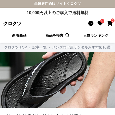
黒靴
専門通販サイト
クロクツ
10,000
円以上のご購入で送料無料
0
0
クロクツ
新着商品
商品を検索
人気ランキング
クロクツ TOP
›
記事一覧
›
メンズ向け黒サンダルおすすめ10選！