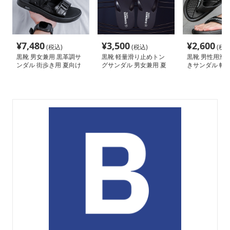
¥
7,480
¥
3,500
¥
2,600
(税込)
(税込)
(税込
黒靴 男女兼用 黒革調サ
黒靴 軽量滑り止めトン
黒靴 男性用滑
ンダル 街歩き用 夏向け
グサンダル 男女兼用 夏
きサンダル 軽
二本ベルト
の定番履物
ング型海辺履き