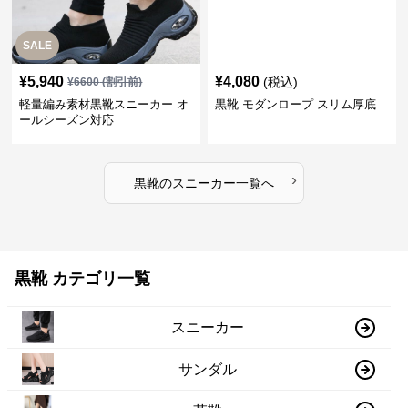
SALE
¥
5,940
¥
4,080
(税込)
¥
6600
(割引前)
軽量編み素材黒靴スニーカー オ
黒靴 モダンロープ スリム厚底
ールシーズン対応
›
黒靴
の
スニーカー
一覧へ
黒靴 カテゴリ一覧
スニーカー
サンダル