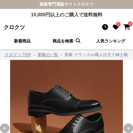
黒靴
専門通販サイト
クロクツ
10,000
円以上のご購入で送料無料
0
0
クロクツ
新着商品
商品を検索
人気ランキング
クロクツ TOP
›
革靴の一覧
›
黒靴 クラシカル職人仕立て紳士靴
Previous slide
Ne