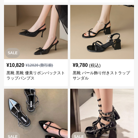
SALE
¥
10,820
¥
9,780
(税込)
¥
12020
(割引前)
黒靴 黒靴 優美リボンバックスト
黒靴 パール飾り付きストラップ
ラップパンプス
サンダル
SALE
SALE