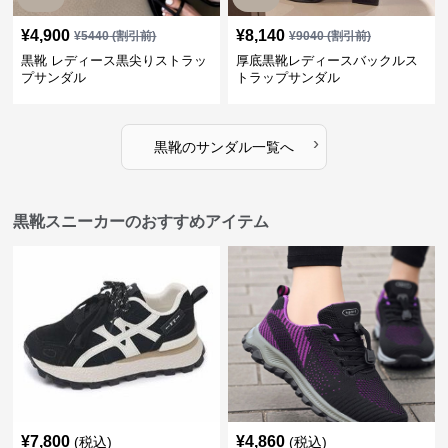
¥
4,900
¥
8,140
¥
5440
(割引前)
¥
9040
(割引前)
黒靴 レディース黒尖りストラッ
厚底黒靴レディースバックルス
プサンダル
トラップサンダル
›
黒靴
の
サンダル
一覧へ
黒靴スニーカーのおすすめアイテム
¥
7,800
¥
4,860
(税込)
(税込)