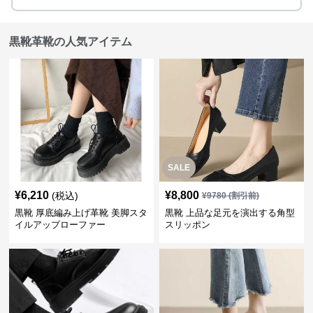
黒靴革靴の人気アイテム
SALE
¥
6,210
¥
8,800
(税込)
¥
9780
(割引前)
黒靴 厚底編み上げ革靴 美脚スタ
黒靴 上品な足元を演出する角型
イルアップローファー
スリッポン