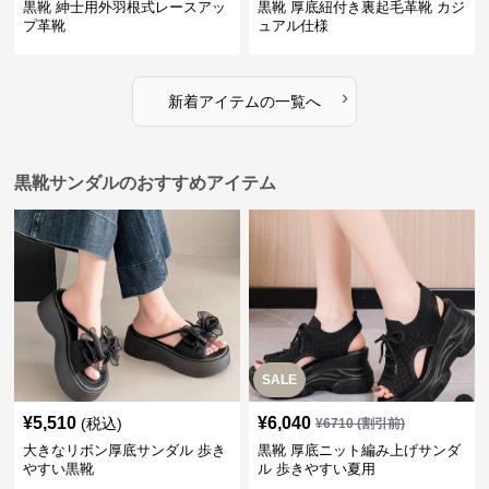
黒靴 紳士用外羽根式レースアッ
黒靴 厚底紐付き裏起毛革靴 カジ
プ革靴
ュアル仕様
›
新着アイテムの一覧へ
黒靴サンダルのおすすめアイテム
SALE
¥
5,510
¥
6,040
(税込)
¥
6710
(割引前)
大きなリボン厚底サンダル 歩き
黒靴 厚底ニット編み上げサンダ
やすい黒靴
ル 歩きやすい夏用