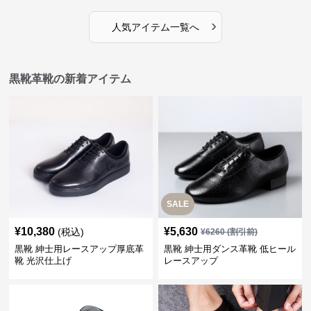
›
人気アイテム一覧へ
黒靴革靴の新着アイテム
SALE
¥
10,380
¥
5,630
(税込)
¥
6260
(割引前)
黒靴 紳士用レースアップ厚底革
黒靴 紳士用ダンス革靴 低ヒール
靴 光沢仕上げ
レースアップ