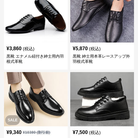
¥
3,860
¥
5,870
(税込)
(税込)
黒靴 エナメル紐付き紳士用内羽
黒靴 紳士用本革レースアップ外
根式革靴
羽根式革靴
SALE
¥
9,340
¥
7,500
(税込)
¥
10380
(割引前)