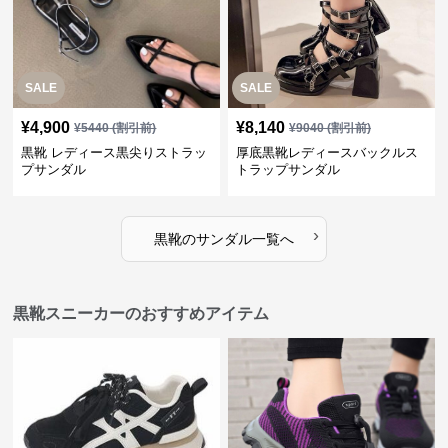
SALE
SALE
¥
4,900
¥
8,140
¥
5440
(割引前)
¥
9040
(割引前)
黒靴 レディース黒尖りストラッ
厚底黒靴レディースバックルス
プサンダル
トラップサンダル
›
黒靴
の
サンダル
一覧へ
黒靴スニーカーのおすすめアイテム