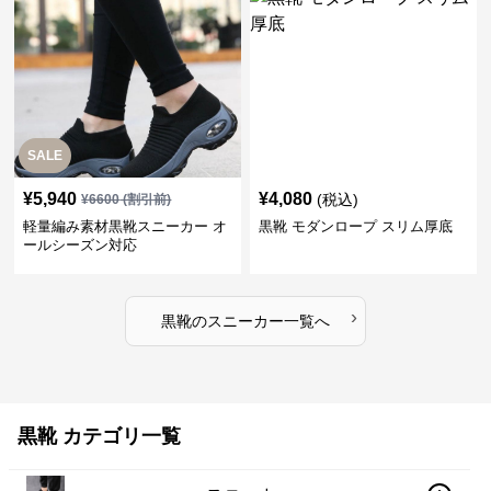
SALE
¥
5,940
¥
4,080
(税込)
¥
6600
(割引前)
軽量編み素材黒靴スニーカー オ
黒靴 モダンロープ スリム厚底
ールシーズン対応
›
黒靴
の
スニーカー
一覧へ
黒靴 カテゴリ一覧