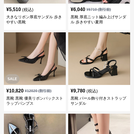
¥
5,510
¥
6,040
(税込)
¥
6710
(割引前)
大きなリボン厚底サンダル 歩き
黒靴 厚底ニット編み上げサンダ
やすい黒靴
ル 歩きやすい夏用
SALE
¥
10,820
¥
9,780
(税込)
¥
12020
(割引前)
黒靴 黒靴 優美リボンバックスト
黒靴 パール飾り付きストラップ
ラップパンプス
サンダル