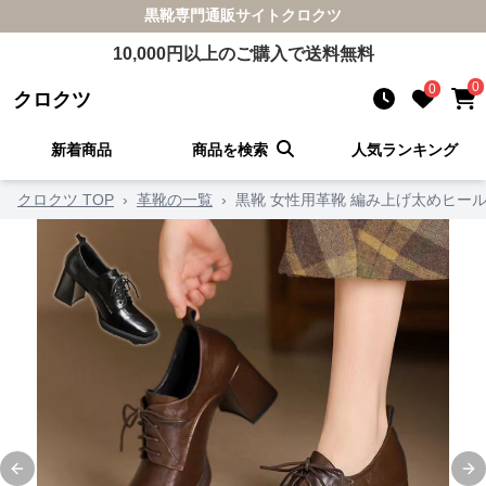
黒靴
専門通販サイト
クロクツ
10,000
円以上のご購入で送料無料
0
0
クロクツ
新着商品
商品を検索
人気ランキング
クロクツ TOP
›
革靴の一覧
›
黒靴 女性用革靴 編み上げ太めヒール
Previous slide
Ne