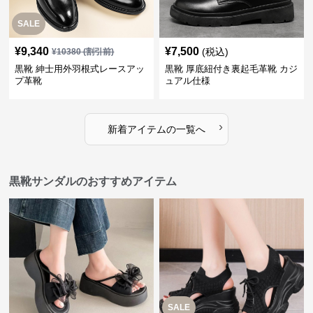
SALE
¥
9,340
¥
7,500
(税込)
¥
10380
(割引前)
黒靴 紳士用外羽根式レースアッ
黒靴 厚底紐付き裏起毛革靴 カジ
プ革靴
ュアル仕様
›
新着アイテムの一覧へ
黒靴サンダルのおすすめアイテム
SALE