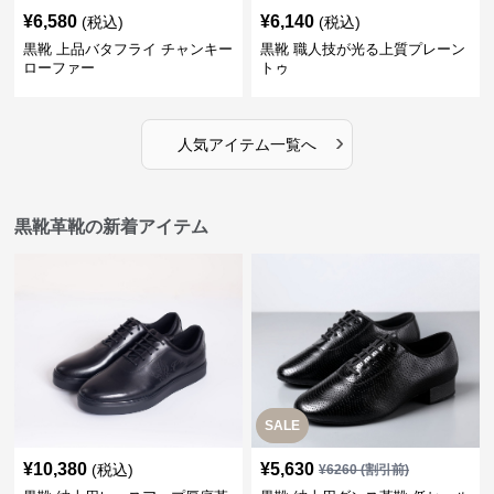
¥
6,580
¥
6,140
(税込)
(税込)
黒靴 上品バタフライ チャンキー
黒靴 職人技が光る上質プレーン
ローファー
トゥ
›
人気アイテム一覧へ
黒靴革靴の新着アイテム
SALE
¥
10,380
¥
5,630
(税込)
¥
6260
(割引前)