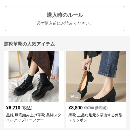
購入時のルール
必ず購入前にお読みください。
黒靴革靴の人気アイテム
SALE
¥
6,210
¥
8,800
(税込)
¥
9780
(割引前)
黒靴 厚底編み上げ革靴 美脚スタ
黒靴 上品な足元を演出する角型
イルアップローファー
スリッポン