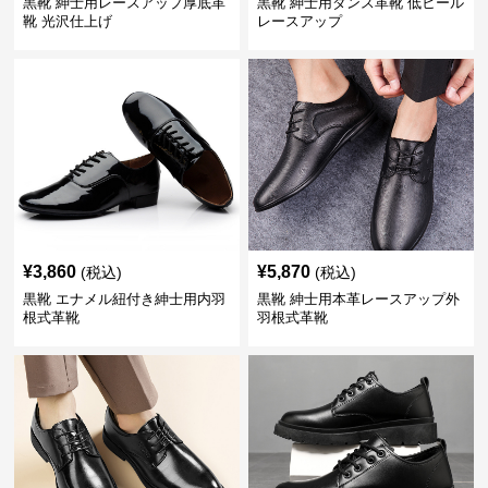
黒靴 紳士用レースアップ厚底革
黒靴 紳士用ダンス革靴 低ヒール
靴 光沢仕上げ
レースアップ
¥
3,860
¥
5,870
(税込)
(税込)
黒靴 エナメル紐付き紳士用内羽
黒靴 紳士用本革レースアップ外
根式革靴
羽根式革靴