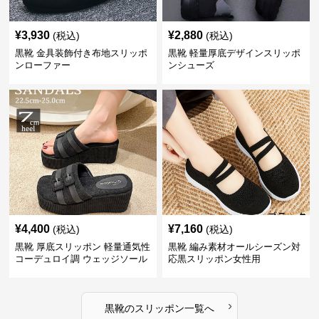
¥
3,930
¥
2,880
(税込)
(税込)
黒靴 金具装飾付き布地スリッポ
黒靴 軽量厚底デザインスリッポ
ンローファー
ンシューズ
¥
4,400
¥
7,160
(税込)
(税込)
黒靴 厚底スリッポン 軽量通気性
黒靴 編み素材オールシーズン対
コーデュロイ調 ウェッジソール
応黒スリッポン女性用
›
黒靴
の
スリッポン
一覧へ