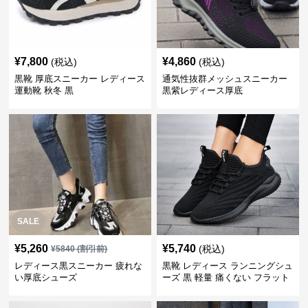
¥
7,800
¥
4,860
(税込)
(税込)
黒靴 厚底スニーカー レディース
通気性抜群メッシュスニーカー
運動靴 秋冬 黒
黒紫レディース厚底
SALE
¥
5,260
¥
5,740
(税込)
¥
5840
(割引前)
レディース黒スニーカー 疲れな
黒靴 レディース ランニングシュ
い厚底シューズ
ーズ 黒 軽量 痛くない フラット