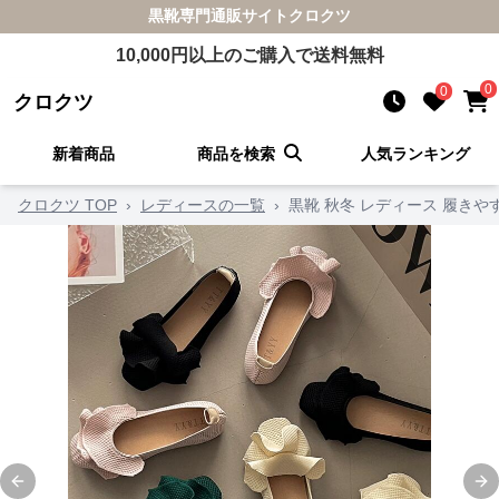
黒靴
専門通販サイト
クロクツ
10,000
円以上のご購入で送料無料
0
0
クロクツ
新着商品
商品を検索
人気ランキング
クロクツ TOP
›
レディースの一覧
›
黒靴 秋冬 レディース 履き
Previous slide
Ne