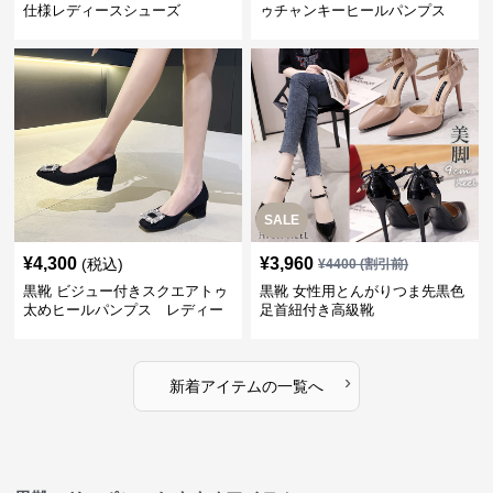
仕様レディースシューズ
ゥチャンキーヒールパンプス
レディース
SALE
¥
4,300
¥
3,960
(税込)
¥
4400
(割引前)
黒靴 ビジュー付きスクエアトゥ
黒靴 女性用とんがりつま先黒色
太めヒールパンプス レディー
足首紐付き高級靴
ス
›
新着アイテムの一覧へ