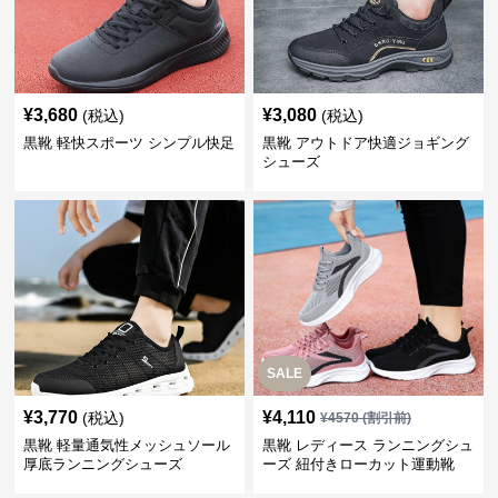
¥
3,680
¥
3,080
(税込)
(税込)
黒靴 軽快スポーツ シンプル快足
黒靴 アウトドア快適ジョギング
シューズ
SALE
¥
3,770
¥
4,110
(税込)
¥
4570
(割引前)
黒靴 軽量通気性メッシュソール
黒靴 レディース ランニングシュ
厚底ランニングシューズ
ーズ 紐付きローカット運動靴