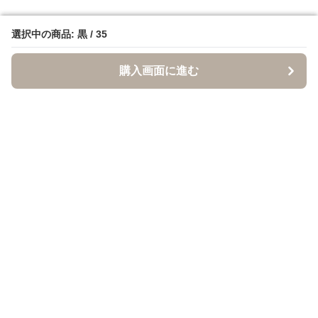
選択中の商品: 黒 / 35
選択中の商品: 黒 / 35
購入画面に進む
購入画面に進む
クロクツ
について
利用規約