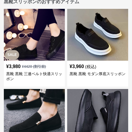
黒靴スリッポンのおすすめアイテム
SALE
¥
3,980
¥
3,960
(税込)
¥
4420
(割引前)
黒靴 黒靴 三連ベルト快適スリッ
黒靴 黒靴 モダン厚底スリッポン
ポン