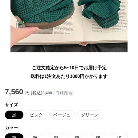
ご注文確定から5~10日でお届け予定
送料は1注文あたり
1000
円かかります
7,560
円 (税込)
8,400
円 (割引前)
サイズ
黒
ピンク
ベージュ
グリーン
カラー
35
36
37
38
39
40