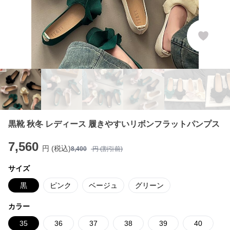
黒靴 秋冬 レディース 履きやすいリボンフラットパンプス
7,560
円 (税込)
8,400
円 (割引前)
サイズ
黒
ピンク
ベージュ
グリーン
カラー
35
36
37
38
39
40