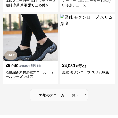
厚底スニーカー 黒白 レディース
レディース黒スニーカー 疲れな
紐靴 美脚効果 滑り止め付き
い厚底シューズ
SALE
¥
5,940
¥
4,080
(税込)
¥
6600
(割引前)
軽量編み素材黒靴スニーカー オ
黒靴 モダンロープ スリム厚底
ールシーズン対応
›
黒靴
の
スニーカー
一覧へ