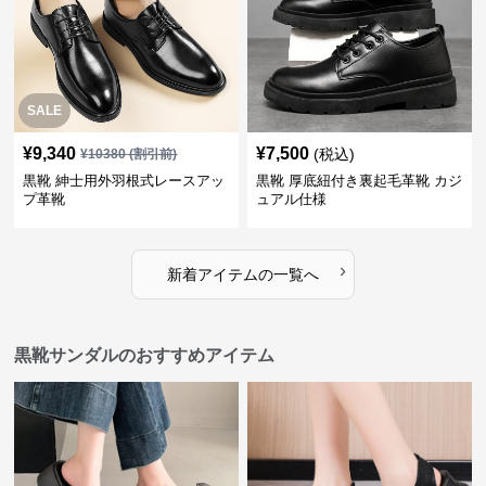
SALE
¥
9,340
¥
7,500
(税込)
¥
10380
(割引前)
黒靴 紳士用外羽根式レースアッ
黒靴 厚底紐付き裏起毛革靴 カジ
プ革靴
ュアル仕様
›
新着アイテムの一覧へ
黒靴サンダルのおすすめアイテム