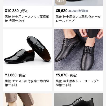
SALE
¥
10,380
¥
5,630
(税込)
¥
6260
(割引前)
黒靴 紳士用レースアップ厚底革
黒靴 紳士用ダンス革靴 低ヒール
靴 光沢仕上げ
レースアップ
¥
3,860
¥
5,870
(税込)
(税込)
黒靴 エナメル紐付き紳士用内羽
黒靴 紳士用本革レースアップ外
根式革靴
羽根式革靴