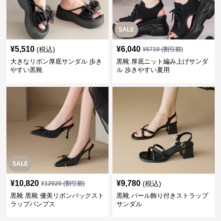
SALE
¥
5,510
¥
6,040
(税込)
¥
6710
(割引前)
大きなリボン厚底サンダル 歩き
黒靴 厚底ニット編み上げサンダ
やすい黒靴
ル 歩きやすい夏用
SALE
¥
10,820
¥
9,780
(税込)
¥
12020
(割引前)
黒靴 黒靴 優美リボンバックスト
黒靴 パール飾り付きストラップ
ラップパンプス
サンダル