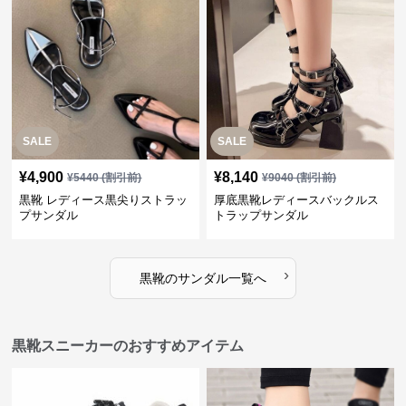
SALE
SALE
¥
4,900
¥
8,140
¥
5440
(割引前)
¥
9040
(割引前)
黒靴 レディース黒尖りストラッ
厚底黒靴レディースバックルス
プサンダル
トラップサンダル
›
黒靴
の
サンダル
一覧へ
黒靴スニーカーのおすすめアイテム