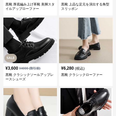
黒靴 厚底編み上げ革靴 美脚スタ
黒靴 上品な足元を演出する角型
イルアップローファー
スリッポン
SALE
¥
3,600
¥
6,280
(税込)
¥
4000
(割引前)
黒靴 クラシックソールアップレ
黒靴 クラシックローファー
ースシューズ