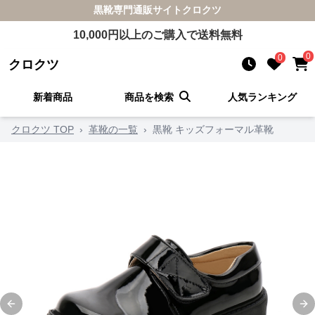
黒靴
専門通販サイト
クロクツ
10,000
円以上のご購入で送料無料
0
0
クロクツ
新着商品
商品を検索
人気ランキング
クロクツ TOP
›
革靴の一覧
›
黒靴 キッズフォーマル革靴
Previous slide
Ne