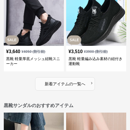
SALE
SALE
¥
3,640
¥
3,510
¥
4050
(割引前)
¥
3900
(割引前)
黒靴 軽量厚底メッシュ紐靴スニ
黒靴 軽量編み込み素材の紐付き
ーカー
運動靴
›
新着アイテムの一覧へ
黒靴サンダルのおすすめアイテム