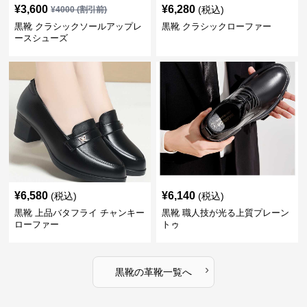
¥
3,600
¥
6,280
(税込)
¥
4000
(割引前)
黒靴 クラシックソールアップレ
黒靴 クラシックローファー
ースシューズ
¥
6,580
¥
6,140
(税込)
(税込)
黒靴 上品バタフライ チャンキー
黒靴 職人技が光る上質プレーン
ローファー
トゥ
›
黒靴
の
革靴
一覧へ