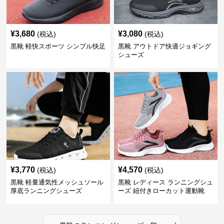
¥
3,680
¥
3,080
(税込)
(税込)
黒靴 軽快スポーツ シンプル快足
黒靴 アウトドア快適ジョギング
シューズ
¥
3,770
¥
4,570
(税込)
(税込)
黒靴 軽量通気性メッシュソール
黒靴 レディース ランニングシュ
厚底ランニングシューズ
ーズ 紐付きローカット運動靴
›