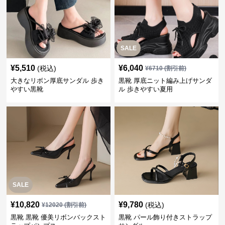
SALE
¥
5,510
¥
6,040
(税込)
¥
6710
(割引前)
大きなリボン厚底サンダル 歩き
黒靴 厚底ニット編み上げサンダ
やすい黒靴
ル 歩きやすい夏用
SALE
¥
10,820
¥
9,780
(税込)
¥
12020
(割引前)
黒靴 黒靴 優美リボンバックスト
黒靴 パール飾り付きストラップ