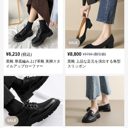
SALE
¥
6,210
¥
8,800
(税込)
¥
9780
(割引前)
黒靴 厚底編み上げ革靴 美脚スタ
黒靴 上品な足元を演出する角型
イルアップローファー
スリッポン
SALE