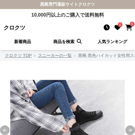
黒靴
専門通販サイト
クロクツ
10,000
円以上のご購入で送料無料
0
0
クロクツ
新着商品
商品を検索
人気ランキング
クロクツ TOP
›
スニーカーの一覧
›
黒靴 黒色ハイカット女性用ス
Previous slide
Ne