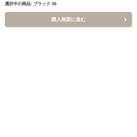
選択中の商品: ブラック 36
選択中の商品: ブラック 36
購入画面に進む
購入画面に進む
クロクツ
について
利用規約
プライバシー