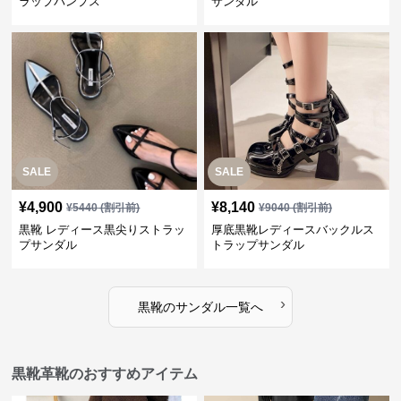
ラップパンプス
サンダル
SALE
SALE
¥
4,900
¥
8,140
¥
5440
(割引前)
¥
9040
(割引前)
黒靴 レディース黒尖りストラッ
厚底黒靴レディースバックルス
プサンダル
トラップサンダル
›
黒靴
の
サンダル
一覧へ
黒靴革靴のおすすめアイテム