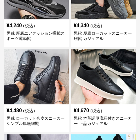
¥
4,240
¥
4,340
(税込)
(税込)
黒靴 厚底エアクッション搭載ス
黒靴 厚底ローカットスニーカー
ポーツ運動靴
紐靴 カジュアル
¥
4,480
¥
4,670
(税込)
(税込)
黒靴 ローカット合皮スニーカー
黒靴 本革調厚底紐付きスニーカ
シンプル厚底紐靴
ー 上品カジュアル