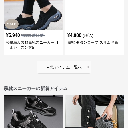
SALE
¥
5,940
¥
4,080
(税込)
¥
6600
(割引前)
軽量編み素材黒靴スニーカー オ
黒靴 モダンロープ スリム厚底
ールシーズン対応
›
人気アイテム一覧へ
黒靴スニーカーの新着アイテム