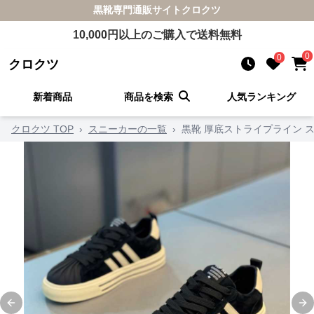
黒靴
専門通販サイト
クロクツ
10,000
円以上のご購入で送料無料
0
0
クロクツ
新着商品
商品を検索
人気ランキング
クロクツ TOP
›
スニーカーの一覧
›
黒靴 厚底ストライプライン 
Previous slide
Ne