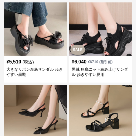
SALE
¥
5,510
¥
6,040
(税込)
¥
6710
(割引前)
大きなリボン厚底サンダル 歩き
黒靴 厚底ニット編み上げサンダ
やすい黒靴
ル 歩きやすい夏用