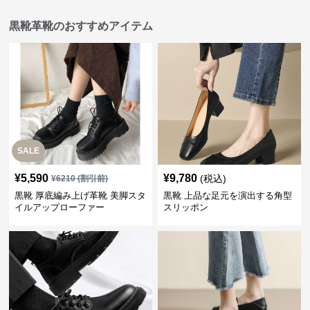
黒靴革靴のおすすめアイテム
SALE
¥
5,590
¥
9,780
(税込)
¥
6210
(割引前)
黒靴 厚底編み上げ革靴 美脚スタ
黒靴 上品な足元を演出する角型
イルアップローファー
スリッポン