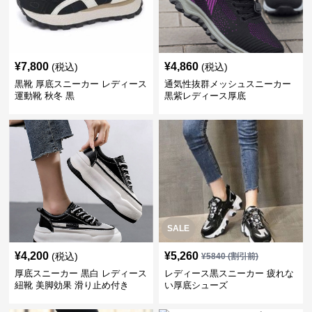
¥
7,800
¥
4,860
(税込)
(税込)
黒靴 厚底スニーカー レディース
通気性抜群メッシュスニーカー
運動靴 秋冬 黒
黒紫レディース厚底
SALE
¥
4,200
¥
5,260
(税込)
¥
5840
(割引前)
厚底スニーカー 黒白 レディース
レディース黒スニーカー 疲れな
紐靴 美脚効果 滑り止め付き
い厚底シューズ