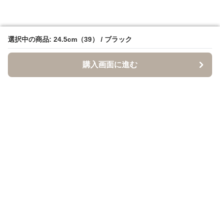
選択中の商品: 24.5cm（39） / ブラック
選択中の商品: 24.5cm（39） / ブラック
購入画面に進む
購入画面に進む
クロクツ
について
利用規約