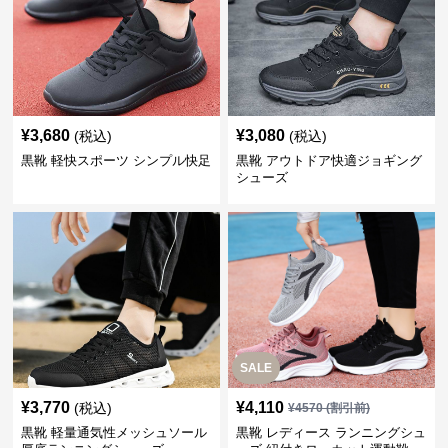
¥
3,680
¥
3,080
(税込)
(税込)
黒靴 軽快スポーツ シンプル快足
黒靴 アウトドア快適ジョギング
シューズ
SALE
¥
3,770
¥
4,110
(税込)
¥
4570
(割引前)
黒靴 軽量通気性メッシュソール
黒靴 レディース ランニングシュ