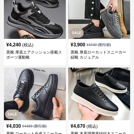
SALE
¥
4,240
¥
3,900
(税込)
¥
4340
(割引前)
黒靴 厚底エアクッション搭載ス
黒靴 厚底ローカットスニーカー
ポーツ運動靴
紐靴 カジュアル
SALE
¥
4,030
¥
4,670
(税込)
¥
4480
(割引前)
黒靴 ローカット合皮スニーカー
黒靴 本革調厚底紐付きスニーカ