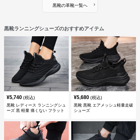
›
黒靴
の
革靴
一覧へ
黒靴ランニングシューズのおすすめアイテム
¥
5,740
¥
5,680
(税込)
(税込)
黒靴 レディース ランニングシュ
黒靴 黒靴 エアメッシュ軽量走破
ーズ 黒 軽量 痛くない フラット
シューズ