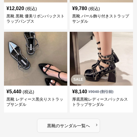
¥
12,020
¥
9,780
(税込)
(税込)
黒靴 黒靴 優美リボンバックスト
黒靴 パール飾り付きストラップ
ラップパンプス
サンダル
SALE
¥
5,440
¥
8,140
(税込)
¥
9040
(割引前)
黒靴 レディース黒尖りストラッ
厚底黒靴レディースバックルス
プサンダル
トラップサンダル
›
黒靴
の
サンダル
一覧へ