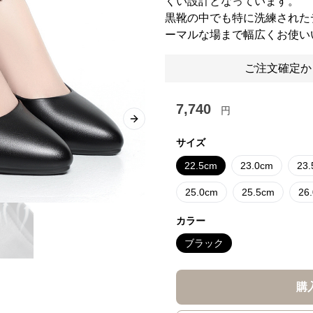
くい設計となっています。
黒靴の中でも特に洗練された
ーマルな場まで幅広くお使い
ご注文確定か
7,740
円
Next slide
サイズ
22.5cm
23.0cm
23
25.0cm
25.5cm
26
カラー
ブラック
購