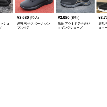
¥
3,680
¥
3,080
¥
3,7
(税込)
(税込)
メッシュ
黒靴 軽快スポーツ シン
黒靴 アウトドア快適ジ
黒靴
ズ
プル快足
ョギングシューズ
ュソ
シュ