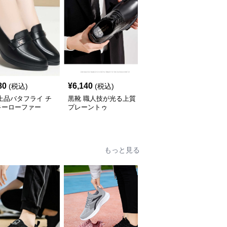
SALE
80
¥
6,140
¥
4,190
(税込)
(税込)
¥
4660
(割引前)
上品バタフライ チ
黒靴 職人技が光る上質
黒靴 モダンソールプレ
キーローファー
プレーントゥ
ーントゥ
もっと見る