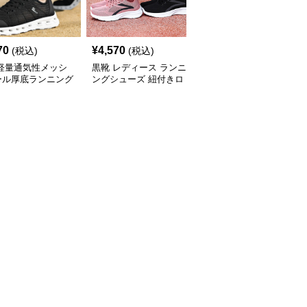
70
¥
4,570
¥
5,370
(税込)
(税込)
(税込)
 軽量通気性メッシ
黒靴 レディース ランニ
黒靴 黒色ランニングシ
ール厚底ランニング
ングシューズ 紐付きロ
ューズ レディース 軽量
ーズ
ーカット運動靴
痛くない運動靴