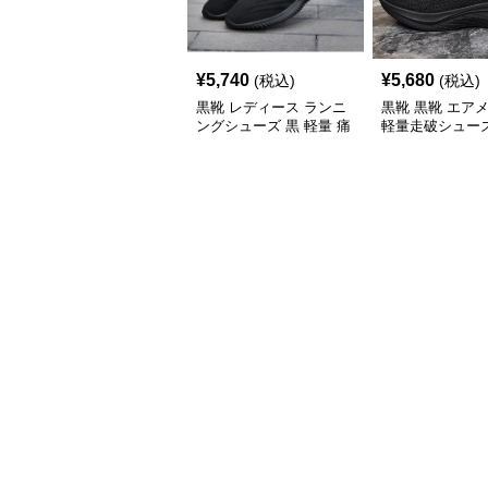
¥
5,740
¥
5,680
(税込)
(税込)
黒靴 レディース ランニ
黒靴 黒靴 エア
ングシューズ 黒 軽量 痛
軽量走破シュー
くない フラット