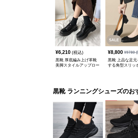
SALE
¥
6,210
¥
8,800
(税込)
¥
9780
(
黒靴 厚底編み上げ革靴
黒靴 上品な足元
美脚スタイルアップロー
する角型スリッ
ファー
黒靴
ランニングシューズ
のお