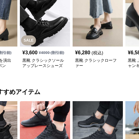
SALE
¥
3,600
¥
6,280
¥
6,5
(税込)
割引前)
¥
4000
(割引前)
を演出
黒靴 クラシックソール
黒靴 クラシックローフ
黒靴 
ポン
アップレースシューズ
ァー
ャン
すすめアイテム