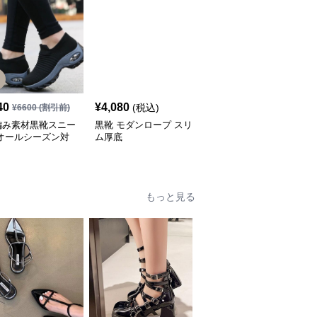
40
¥
4,080
¥
4,380
(税込)
(税込)
¥
6600
(割引前)
編み素材黒靴スニー
黒靴 モダンロープ スリ
黒靴 カジュアル厚底ス
 オールシーズン対
ム厚底
ニーカー
もっと見る