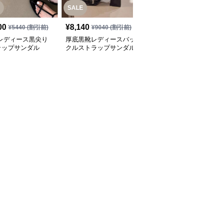
SALE
00
¥
8,140
¥
9,400
(税込)
¥
5440
(割引前)
¥
9040
(割引前)
 レディース黒尖り
厚底黒靴レディースバッ
黒靴 黒ベルト付きぺた
ラップサンダル
クルストラップサンダル
んこサンダルブーツ