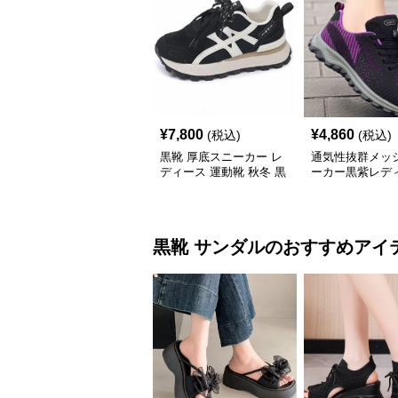
¥
7,800
¥
4,860
(税込)
(税込)
黒靴 厚底スニーカー レ
通気性抜群メッ
ディース 運動靴 秋冬 黒
ーカー黒紫レデ
底
黒靴
サンダル
のおすすめアイ