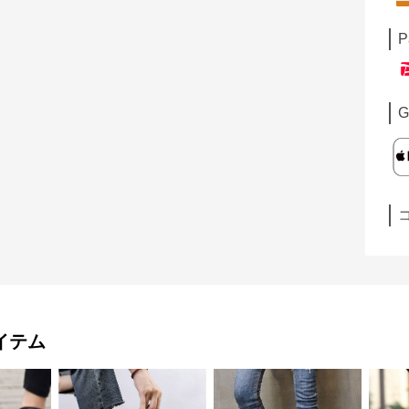
P
G
イテム