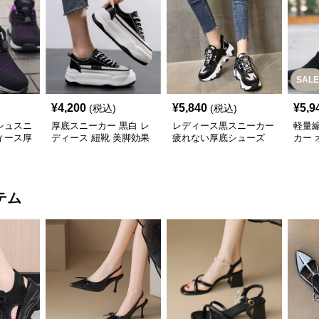
SALE
¥
4,200
¥
5,840
¥
5,9
(税込)
(税込)
シュスニ
厚底スニーカー 黒白 レ
レディース黒スニーカー
軽量
ィース厚
ディース 紐靴 美脚効果
疲れない厚底シューズ
カー
滑り止め付き
応
テム