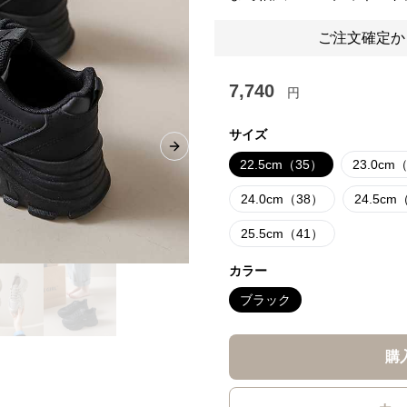
ご注文確定か
7,740
円
サイズ
Next slide
22.5cm（35）
23.0cm
24.0cm（38）
24.5cm
25.5cm（41）
カラー
ブラック
購