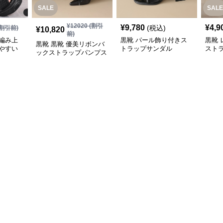
SALE
SALE
¥
12020
(割引
¥
9,780
¥
4,9
(税込)
割引前)
¥
10,820
前)
編み上
黒靴 パール飾り付きス
黒靴
黒靴 黒靴 優美リボンバ
やすい
トラップサンダル
スト
ックストラップパンプス