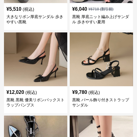
¥
5,510
¥
6,040
(税込)
¥
6710
(割引前)
大きなリボン厚底サンダル 歩き
黒靴 厚底ニット編み上げサンダ
やすい黒靴
ル 歩きやすい夏用
¥
12,020
¥
9,780
(税込)
(税込)
黒靴 黒靴 優美リボンバックスト
黒靴 パール飾り付きストラップ
ラップパンプス
サンダル