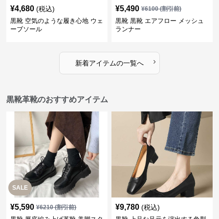
¥
4,680
¥
5,490
(税込)
¥
6100
(割引前)
黒靴 空気のような履き心地 ウェ
黒靴 黒靴 エアフロー メッシュ
ーブソール
ランナー
›
新着アイテムの一覧へ
黒靴革靴のおすすめアイテム
SALE
¥
5,590
¥
9,780
(税込)
¥
6210
(割引前)