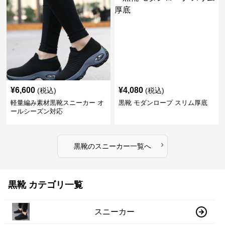
¥
6,600
¥
4,080
(税込)
(税込)
軽量編み素材黒靴スニーカー オ
黒靴 モダンロープ スリム厚底
ールシーズン対応
›
黒靴
の
スニーカー
一覧へ
黒靴 カテゴリ一覧
スニーカー