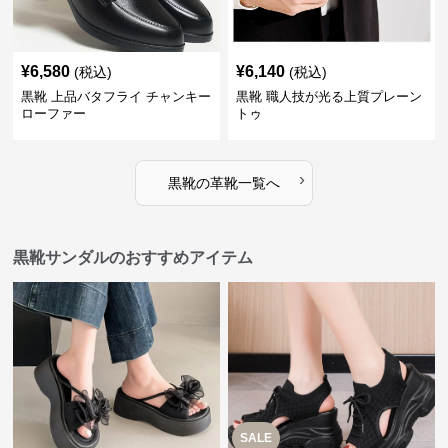
¥
6,580
¥
6,140
(税込)
(税込)
黒靴 上品バタフライ チャンキー
黒靴 職人技が光る上質プレーン
ローファー
トゥ
›
黒靴
の
革靴
一覧へ
黒靴サンダルのおすすめアイテム
SALE