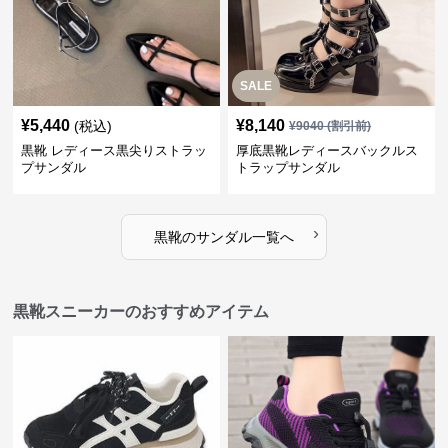
SALE
¥
5,440
¥
8,140
(税込)
¥
9040
(割引前)
黒靴 レディース黒尖りストラッ
厚底黒靴レディースバックルス
プサンダル
トラップサンダル
›
黒靴
の
サンダル
一覧へ
黒靴スニーカーのおすすめアイテム