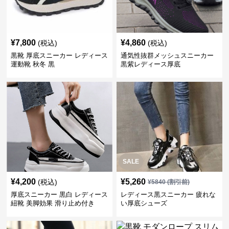
¥
7,800
¥
4,860
(税込)
(税込)
黒靴 厚底スニーカー レディース
通気性抜群メッシュスニーカー
運動靴 秋冬 黒
黒紫レディース厚底
SALE
¥
4,200
¥
5,260
(税込)
¥
5840
(割引前)
厚底スニーカー 黒白 レディース
レディース黒スニーカー 疲れな
紐靴 美脚効果 滑り止め付き
い厚底シューズ