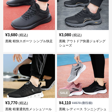
¥
3,680
¥
3,080
(税込)
(税込)
黒靴 軽快スポーツ シンプル快足
黒靴 アウトドア快適ジョギング
シューズ
SALE
¥
3,770
¥
4,110
(税込)
¥
4570
(割引前)
黒靴 軽量通気性メッシュソール
黒靴 レディース ランニングシュ