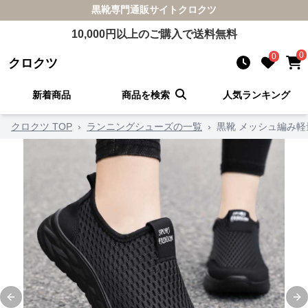
黒靴
専門通販サイト
クロクツ
10,000
円以上のご購入で送料無料
0
0
クロクツ
新着商品
商品を検索
人気ランキング
クロクツ TOP
›
ランニングシューズの一覧
›
黒靴 メッシュ編み
Previous slide
Ne