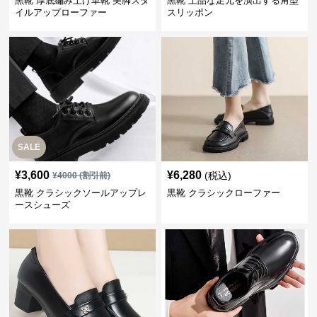
黒靴 厚底編み上げ革靴 美脚スタ
黒靴 上品な足元を演出する角型
イルアップローファー
スリッポン
SALE
¥
3,600
¥
6,280
(税込)
¥
4000
(割引前)
黒靴 クラシックソールアップレ
黒靴 クラシックローファー
ースシューズ