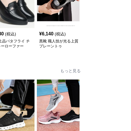
SALE
80
¥
6,140
¥
4,190
(税込)
(税込)
¥
4660
(割引前)
上品バタフライ チ
黒靴 職人技が光る上質
黒靴 モダンソールプレ
キーローファー
プレーントゥ
ーントゥ
もっと見る