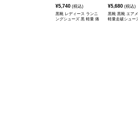
¥
5,740
¥
5,680
(税込)
(税込)
黒靴 レディース ランニ
黒靴 黒靴 エア
ングシューズ 黒 軽量 痛
軽量走破シュー
くない フラット