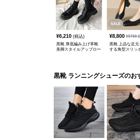
SALE
¥
6,210
¥
8,800
(税込)
¥
9780
(
黒靴 厚底編み上げ革靴
黒靴 上品な足元
美脚スタイルアップロー
する角型スリッ
ファー
黒靴
ランニングシューズ
のお