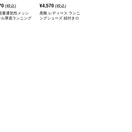
70
¥
4,570
¥
5,370
(税込)
(税込)
(税込)
 軽量通気性メッシ
黒靴 レディース ランニ
黒靴 黒色ランニングシ
ール厚底ランニング
ングシューズ 紐付きロ
ューズ レディース 軽量
ーズ
ーカット運動靴
痛くない運動靴