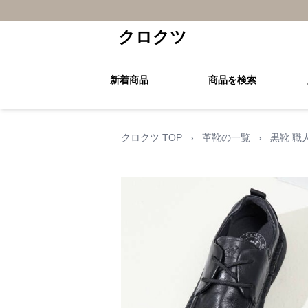
クロクツ
新着商品
商品を検索
クロクツ TOP
›
革靴の一覧
›
黒靴 職