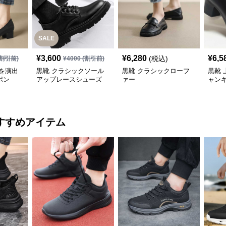
SALE
¥
3,600
¥
6,280
¥
6,5
(税込)
割引前)
¥
4000
(割引前)
を演出
黒靴 クラシックソール
黒靴 クラシックローフ
黒靴 
ポン
アップレースシューズ
ァー
ャン
すすめアイテム