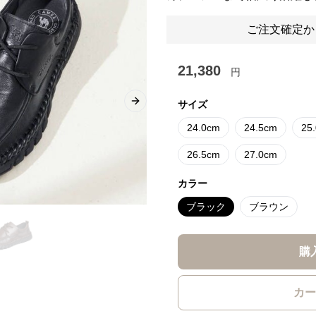
ご注文確定か
21,380
円
サイズ
Next slide
24.0cm
24.5cm
25
26.5cm
27.0cm
カラー
ブラック
ブラウン
購
カー