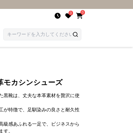
0
0
革モカシンシューズ
た黒靴は、丈夫な本革素材を贅沢に使
工が特徴で、足馴染みの良さと耐久性
高級感あふれる一足で、ビジネスから
ます。