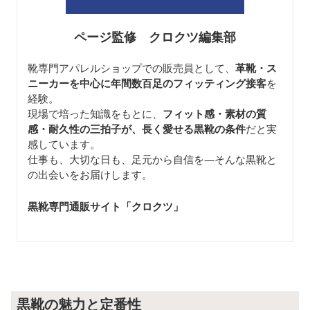
ページ監修 クロクツ編集部
靴専門アパレルショップでの販売員として、
革靴・ス
ニーカーを中心に年間数百足のフィッティング接客
を
経験。
現場で培った知識をもとに、
フィット感・素材の質
感・耐久性の三拍子が、長く愛せる黒靴の条件
だと実
感しています。
仕事も、大切な日も、足元から自信を—そんな黒靴と
の出会いをお届けします。
黒靴専門通販サイト「クロクツ
」
黒靴の魅力と定番性