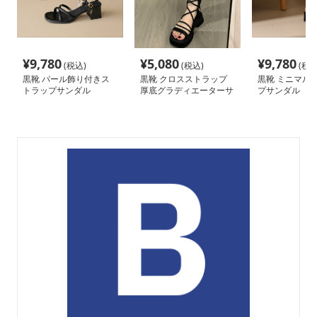
¥
9,780
¥
5,080
¥
9,780
(税込)
(税込)
(税込
黒靴 パール飾り付きス
黒靴 クロスストラップ
黒靴 ミニマル
トラップサンダル
厚底グラディエーターサ
プサンダル
ンダル