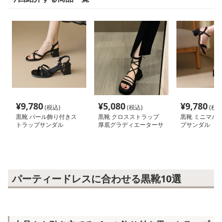
¥
9,780
¥
5,080
¥
9,780
(税込)
(税込)
(税込
黒靴 パール飾り付きス
黒靴 クロスストラップ
黒靴 ミニマル
トラップサンダル
厚底グラディエーターサ
プサンダル
ンダル
パーティードレスに合わせる黒靴10選