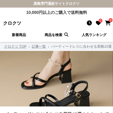
黒靴
専門通販サイト
クロクツ
10,000
円以上のご購入で送料無料
0
0
クロクツ
新着商品
商品を検索
人気ランキング
クロクツ TOP
›
記事一覧
›
パーティードレスに合わせる黒靴10