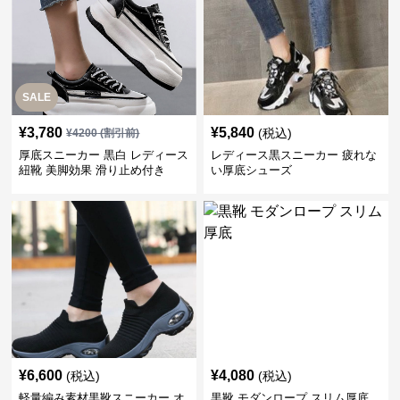
SALE
¥
3,780
¥
5,840
(税込)
¥
4200
(割引前)
厚底スニーカー 黒白 レディース
レディース黒スニーカー 疲れな
紐靴 美脚効果 滑り止め付き
い厚底シューズ
¥
6,600
¥
4,080
(税込)
(税込)
軽量編み素材黒靴スニーカー オ
黒靴 モダンロープ スリム厚底