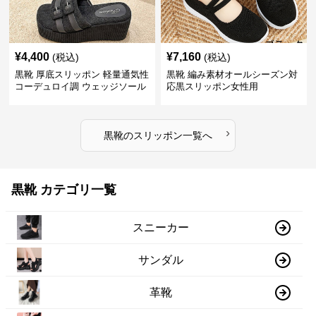
¥
4,400
¥
7,160
(税込)
(税込)
黒靴 厚底スリッポン 軽量通気性
黒靴 編み素材オールシーズン対
コーデュロイ調 ウェッジソール
応黒スリッポン女性用
›
黒靴
の
スリッポン
一覧へ
黒靴 カテゴリ一覧
スニーカー
サンダル
革靴