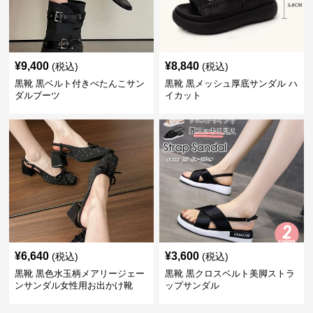
¥
9,400
¥
8,840
(税込)
(税込)
黒靴 黒ベルト付きぺたんこサン
黒靴 黒メッシュ厚底サンダル ハ
ダルブーツ
イカット
¥
6,640
¥
3,600
(税込)
(税込)
黒靴 黒色水玉柄メアリージェー
黒靴 黒クロスベルト美脚ストラ
ンサンダル女性用お出かけ靴
ップサンダル