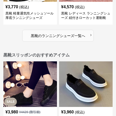
¥
3,770
¥
4,570
(税込)
(税込)
黒靴 軽量通気性メッシュソール
黒靴 レディース ランニングシュ
厚底ランニングシューズ
ーズ 紐付きローカット運動靴
›
黒靴
の
ランニングシューズ
一覧へ
黒靴スリッポンのおすすめアイテム
SALE
¥
3,980
¥
3,960
(税込)
¥
4420
(割引前)