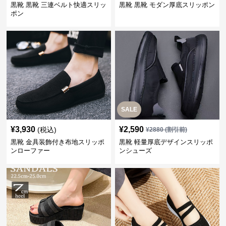
黒靴 黒靴 三連ベルト快適スリッ
黒靴 黒靴 モダン厚底スリッポン
ポン
SALE
¥
3,930
¥
2,590
(税込)
¥
2880
(割引前)
黒靴 金具装飾付き布地スリッポ
黒靴 軽量厚底デザインスリッポ
ンローファー
ンシューズ