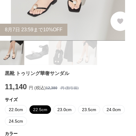
8
月
7
日 23:59まで10%OFF
黒靴 トゥリング華奢サンダル
11,140
円 (税込)
12,380
円 (割引前)
サイズ
22.0cm
22.5cm
23.0cm
23.5cm
24.0cm
24.5cm
カラー