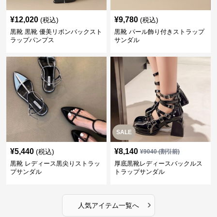
¥
12,020
¥
9,780
(税込)
(税込)
黒靴 黒靴 優美リボンバックスト
黒靴 パール飾り付きストラップ
ラップパンプス
サンダル
SALE
¥
5,440
¥
8,140
(税込)
¥
9040
(割引前)
黒靴 レディース黒尖りストラッ
厚底黒靴レディースバックルス
プサンダル
トラップサンダル
›
人気アイテム一覧へ