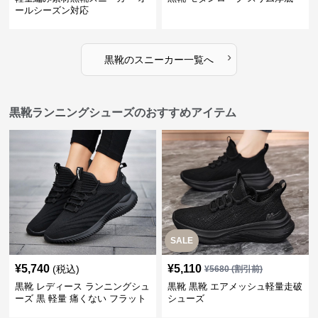
ールシーズン対応
›
黒靴
の
スニーカー
一覧へ
黒靴ランニングシューズのおすすめアイテム
SALE
¥
5,740
¥
5,110
(税込)
¥
5680
(割引前)
黒靴 レディース ランニングシュ
黒靴 黒靴 エアメッシュ軽量走破
ーズ 黒 軽量 痛くない フラット
シューズ