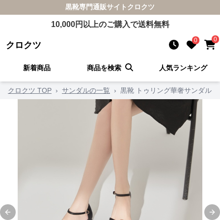
黒靴
専門通販サイト
クロクツ
10,000
円以上のご購入で送料無料
0
0
クロクツ
新着商品
商品を検索
人気ランキング
クロクツ TOP
›
サンダルの一覧
›
黒靴 トゥリング華奢サンダル
Previous slide
Ne