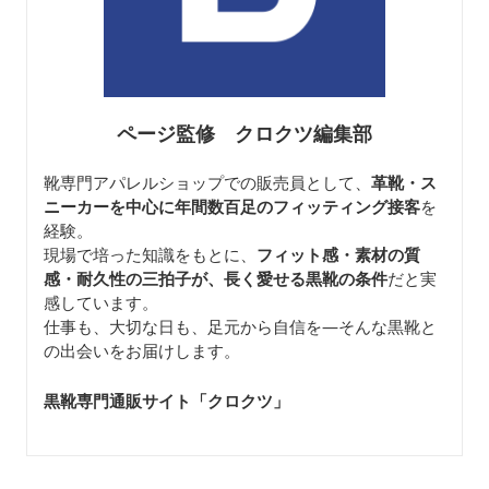
ページ監修 クロクツ編集部
靴専門アパレルショップでの販売員として、
革靴・ス
ニーカーを中心に年間数百足のフィッティング接客
を
経験。
現場で培った知識をもとに、
フィット感・素材の質
感・耐久性の三拍子が、長く愛せる黒靴の条件
だと実
感しています。
仕事も、大切な日も、足元から自信を—そんな黒靴と
の出会いをお届けします。
黒靴専門通販サイト「クロクツ
」