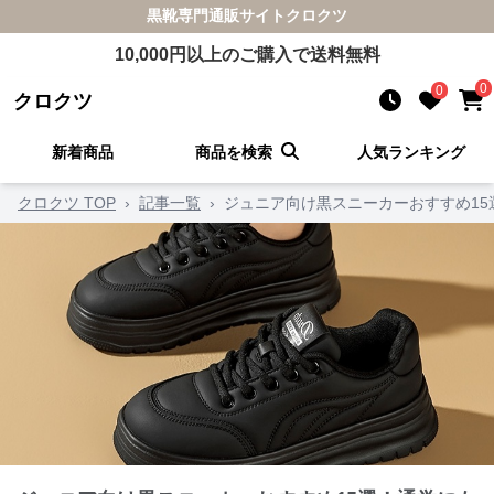
黒靴
専門通販サイト
クロクツ
10,000
円以上のご購入で送料無料
0
0
クロクツ
新着商品
商品を検索
人気ランキング
クロクツ TOP
›
記事一覧
›
ジュニア向け黒スニーカーおすすめ1