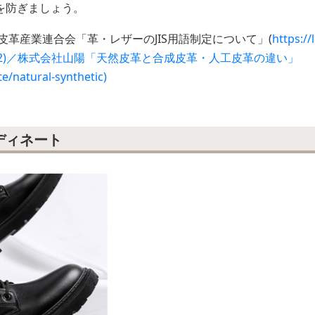
を防ぎましょう。
皮革産業連合会「革・レザーのJIS用語制定について」(
https://
hives/692)／株式会社山陽「天然皮革と合成皮革・人工皮革の違い」
te/natural-synthetic)
ディネート