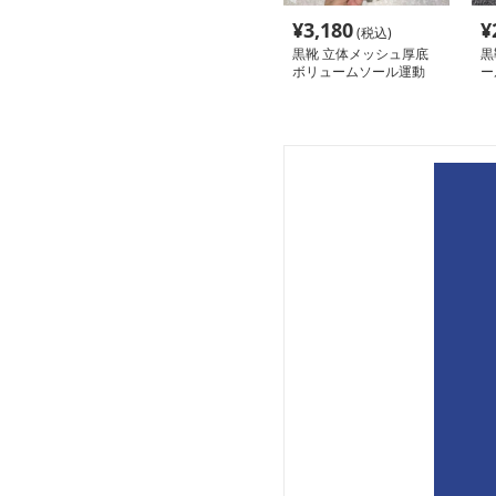
¥
3,180
¥
(税込)
黒靴 立体メッシュ厚底
黒
ボリュームソール運動
ー
靴 スニーカー
ー