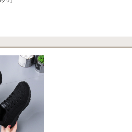
ロクツ
」