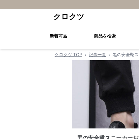
クロクツ
新着商品
商品を検索
クロクツ TOP
›
記事一覧
›
黒の安全靴ス
黒の安全靴スニーカーお