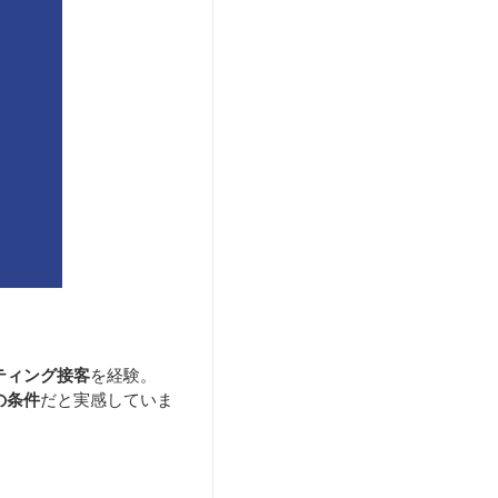
ティング接客
を経験。
の条件
だと実感していま