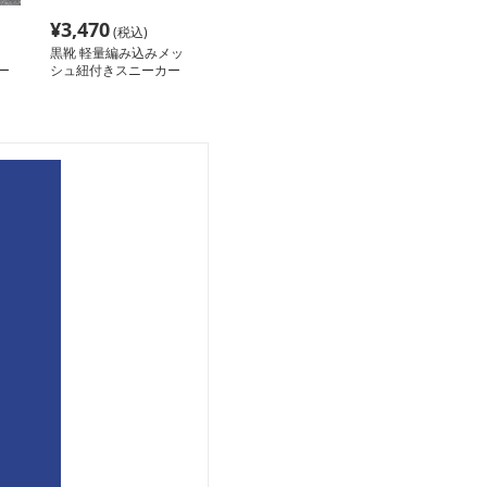
¥
3,470
(税込)
黒靴 軽量編み込みメッ
ー
シュ紐付きスニーカー