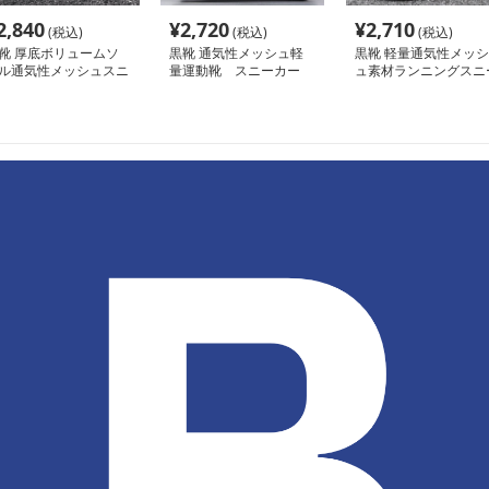
2,840
¥
2,720
¥
2,710
(税込)
(税込)
(税込)
靴 厚底ボリュームソ
黒靴 通気性メッシュ軽
黒靴 軽量通気性メッシ
ル通気性メッシュスニ
量運動靴 スニーカー
ュ素材ランニングスニ
カー
カー