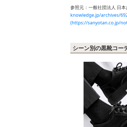
参照元：一般社団法人 日本
knowledge.jp/arc
(https://sanyotan.co.jp/no
シーン別の黒靴コー