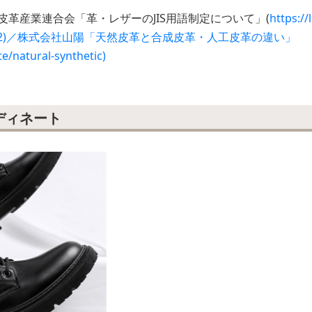
皮革産業連合会「革・レザーのJIS用語制定について」(
https://
hives/692)／株式会社山陽「天然皮革と合成皮革・人工皮革の違い」
te/natural-synthetic)
ディネート