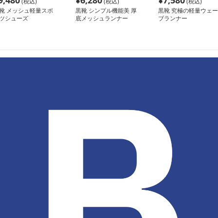
9,480
¥
6,280
¥
7,580
(税込)
(税込)
(税込)
靴 メッシュ軽量スポ
黒靴 シンプル機能美 厚
黒靴 究極の軽量ウェー
ツシューズ
底メッシュランナー
ブランナー