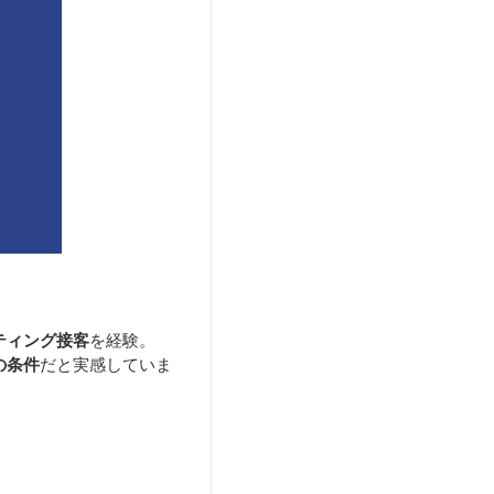
ティング接客
を経験。
の条件
だと実感していま