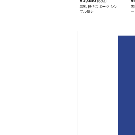
¥
3,680
¥
(税込)
黒靴 軽快スポーツ シン
黒
プル快足
ー