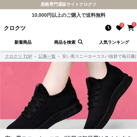
黒靴
専門通販サイト
クロクツ
10,000
円以上のご購入で送料無料
0
0
クロクツ
新着商品
商品を検索
人気ランキング
クロクツ TOP
›
記事一覧
›
安い黒スニーカーコスパ抜群で毎日履