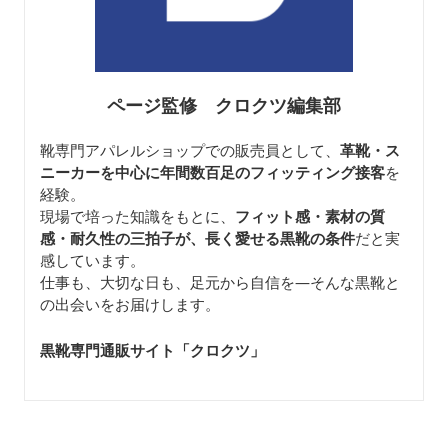
ページ監修 クロクツ編集部
靴専門アパレルショップでの販売員として、
革靴・ス
ニーカーを中心に年間数百足のフィッティング接客
を
経験。
現場で培った知識をもとに、
フィット感・素材の質
感・耐久性の三拍子が、長く愛せる黒靴の条件
だと実
感しています。
仕事も、大切な日も、足元から自信を—そんな黒靴と
の出会いをお届けします。
黒靴専門通販サイト「クロクツ
」