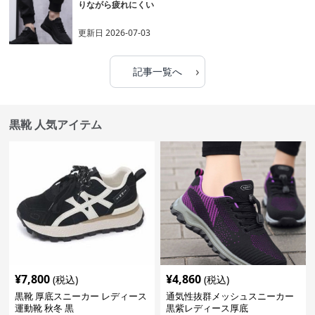
りながら疲れにくい
更新日
2026-07-03
›
記事一覧へ
黒靴 人気アイテム
¥
7,800
¥
4,860
(税込)
(税込)
黒靴 厚底スニーカー レディース
通気性抜群メッシュスニーカー
運動靴 秋冬 黒
黒紫レディース厚底