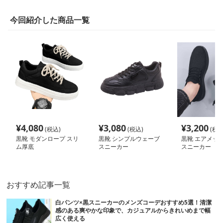
今回紹介した商品一覧
¥
4,080
¥
3,080
¥
3,200
(税込)
(税込)
(税込
黒靴 モダンロープ スリ
黒靴 シンプルウェーブ
黒靴 エアメッシ
ム厚底
スニーカー
スニーカー
おすすめ記事一覧
白パンツ×黒スニーカーのメンズコーデおすすめ5選！清潔
感のある爽やかな印象で、カジュアルからきれいめまで幅
広く使える