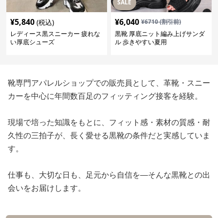
SALE
¥
5,840
¥
6,040
(税込)
¥
6710
(割引前)
レディース黒スニーカー 疲れな
黒靴 厚底ニット編み上げサンダ
い厚底シューズ
ル 歩きやすい夏用
靴専門アパレルショップでの販売員として、革靴・スニー
カーを中心に年間数百足のフィッティング接客を経験。
現場で培った知識をもとに、フィット感・素材の質感・耐
久性の三拍子が、長く愛せる黒靴の条件だと実感していま
す。
仕事も、大切な日も、足元から自信を—そんな黒靴との出
会いをお届けします。