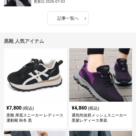
更新日
2026-07-03
›
記事一覧へ
黒靴 人気アイテム
¥
7,800
¥
4,860
(税込)
(税込)
黒靴 厚底スニーカー レディース
通気性抜群メッシュスニーカー
運動靴 秋冬 黒
黒紫レディース厚底