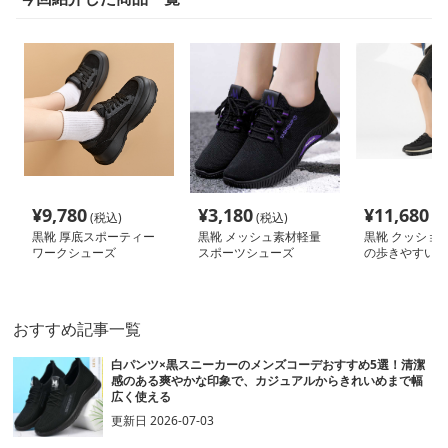
¥
9,780
¥
3,180
¥
11,680
(税込)
(税込)
(税
黒靴 厚底スポーティー
黒靴 メッシュ素材軽量
黒靴 クッショ
ワークシューズ
スポーツシューズ
の歩きやすい黒
おすすめ記事一覧
白パンツ×黒スニーカーのメンズコーデおすすめ5選！清潔
感のある爽やかな印象で、カジュアルからきれいめまで幅
広く使える
更新日
2026-07-03