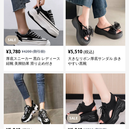
SALE
¥
3,780
¥
5,510
¥
4200
(割引前)
(税込)
厚底スニーカー 黒白 レディース
大きなリボン厚底サンダル 歩き
紐靴 美脚効果 滑り止め付き
やすい黒靴
SALE