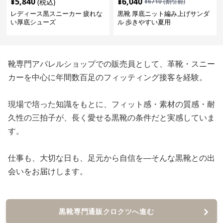
¥
5,840
¥
6,040
(税込)
¥
6710
(割引前)
レディース黒スニーカー 疲れな
黒靴 厚底ニット編み上げサンダ
い厚底シューズ
ル 歩きやすい夏用
靴専門アパレルショップでの販売員として、革靴・スニー
カーを中心に年間数百足のフィッティング接客を経験。
現場で培った知識をもとに、フィット感・素材の質感・耐
久性の三拍子が、長く愛せる黒靴の条件だと実感していま
す。
仕事も、大切な日も、足元から自信を—そんな黒靴との出
会いをお届けします。
黒靴専門通販クロクツへ進む