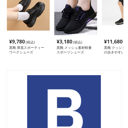
¥
9,780
¥
3,180
¥
11,680
(税込)
(税込)
(税
黒靴 厚底スポーティー
黒靴 メッシュ素材軽量
黒靴 クッショ
ワークシューズ
スポーツシューズ
の歩きやすい黒