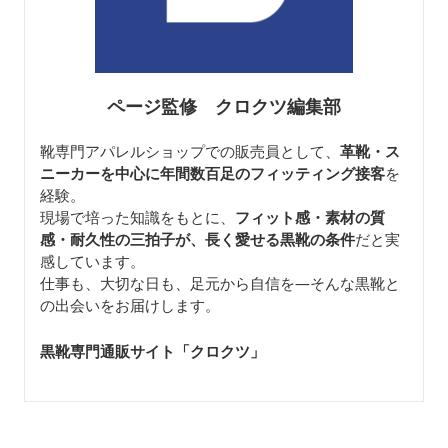
ページ監修 クロクツ編集部
靴専門アパレルショップでの販売員として、
革靴・ス
ニーカーを中心に年間数百足のフィッティング接客
を
経験。
現場で培った知識をもとに、
フィット感・素材の質
感・耐久性の三拍子が、長く愛せる黒靴の条件
だと実
感しています。
仕事も、大切な日も、足元から自信を—そんな黒靴と
の出会いをお届けします。
黒靴専門通販サイト「クロクツ
」