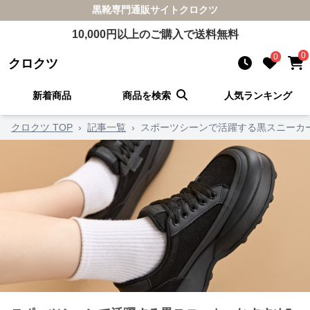
黒靴
専門通販サイト
クロクツ
10,000
円以上のご購入で送料無料
0
0
クロクツ
新着商品
商品を検索
人気ランキング
クロクツ TOP
›
記事一覧
›
スポーツシーンで活躍する黒スニーカ