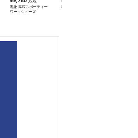
¥
9,780
¥
4,680
¥
4,480
(税込)
(税込)
(税込
黒靴 厚底スポーティー
黒靴 シンプル ストリー
黒靴 黒靴 プロ
ワークシューズ
ト ウォーカー
ョナルランナー