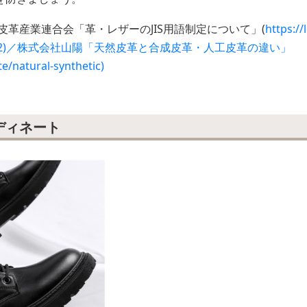
皮革産業連合会「革・レザーのJIS用語制定について」(
https://
hives/692)／株式会社山陽「天然皮革と合成皮革・人工皮革の違い」
te/natural-synthetic)
ディネート