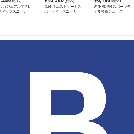
4,280
¥
10,380
¥
6,180
(税込)
(税込)
(税込)
靴 カジュアル本革レ
黒靴 厚底ストリートス
黒靴 機能性スポーツモ
スアップスニーカー
ポーティースニーカー
デル軽量シューズ