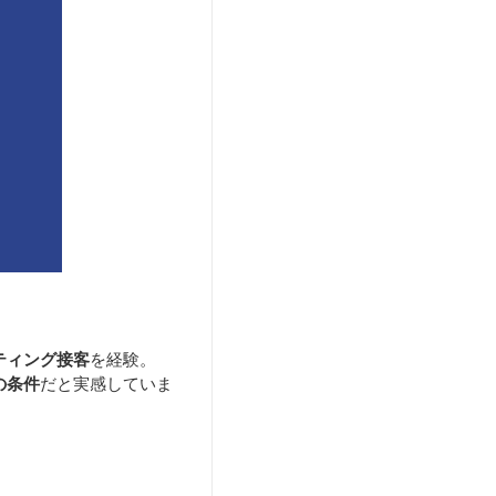
ティング接客
を経験。
の条件
だと実感していま