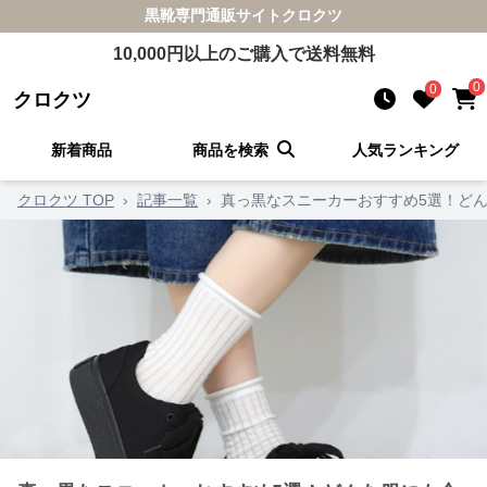
黒靴
専門通販サイト
クロクツ
10,000
円以上のご購入で送料無料
0
0
クロクツ
新着商品
商品を検索
人気ランキング
クロクツ TOP
›
記事一覧
›
真っ黒なスニーカーおすすめ5選！ど