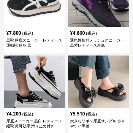
¥
7,800
¥
4,860
(税込)
(税込)
黒靴 厚底スニーカー レディース
通気性抜群メッシュスニーカー
運動靴 秋冬 黒
黒紫レディース厚底
¥
4,200
¥
5,510
(税込)
(税込)
厚底スニーカー 黒白 レディース
大きなリボン厚底サンダル 歩き
紐靴 美脚効果 滑り止め付き
やすい黒靴