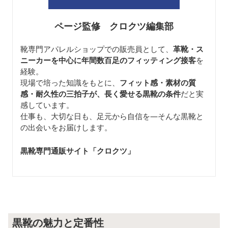
ページ監修 クロクツ編集部
靴専門アパレルショップでの販売員として、
革靴・ス
ニーカーを中心に年間数百足のフィッティング接客
を
経験。
現場で培った知識をもとに、
フィット感・素材の質
感・耐久性の三拍子が、長く愛せる黒靴の条件
だと実
感しています。
仕事も、大切な日も、足元から自信を—そんな黒靴と
の出会いをお届けします。
黒靴専門通販サイト「クロクツ
」
黒靴の魅力と定番性