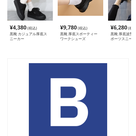
¥
4,380
¥
9,780
¥
6,280
(税込)
(税込)
(税込
黒靴 カジュアル厚底ス
黒靴 厚底スポーティー
黒靴 厚底波型
ニーカー
ワークシューズ
ポーツスニーカ