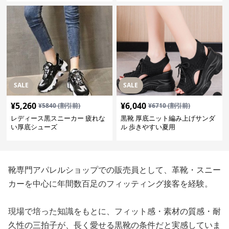
SALE
SALE
¥
5,260
¥
6,040
¥
5840
(割引前)
¥
6710
(割引前)
レディース黒スニーカー 疲れな
黒靴 厚底ニット編み上げサンダ
い厚底シューズ
ル 歩きやすい夏用
靴専門アパレルショップでの販売員として、革靴・スニー
カーを中心に年間数百足のフィッティング接客を経験。
現場で培った知識をもとに、フィット感・素材の質感・耐
久性の三拍子が、長く愛せる黒靴の条件だと実感していま