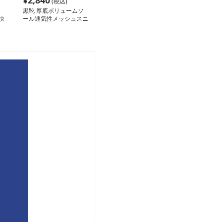
¥
2,840
(税込)
黒靴 厚底ボリュームソ
快
ール通気性メッシュスニ
ーカー