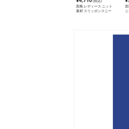
¥
4,710
¥
(税込)
黒靴 レディース ニット
黒
素材 スリッポンスニー
ニ
カー
ッ