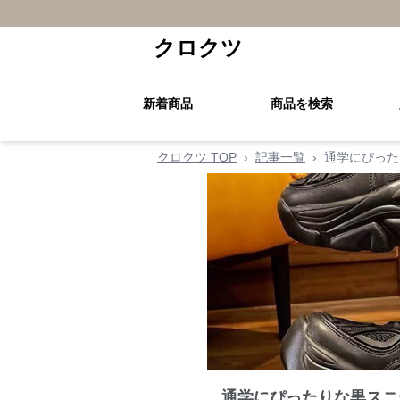
クロクツ
新着商品
商品を検索
クロクツ TOP
›
記事一覧
›
通学にぴった
通学にぴったりな黒スニ