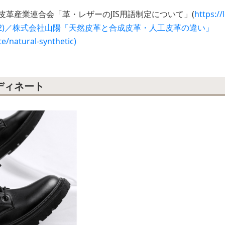
皮革産業連合会「革・レザーのJIS用語制定について」(
https://
hives/692)／株式会社山陽「天然皮革と合成皮革・人工皮革の違い」
te/natural-synthetic)
ディネート