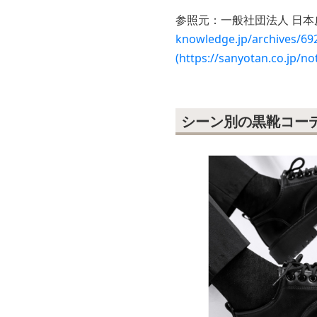
参照元：一般社団法人 日本
knowledge.jp/arc
(https://sanyotan.co.jp/no
シーン別の黒靴コー