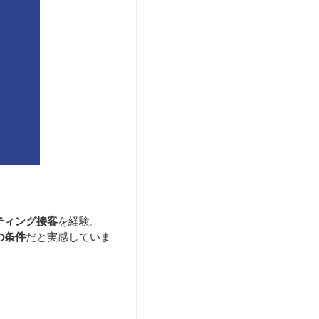
ティング接客
を経験。
の条件
だと実感していま