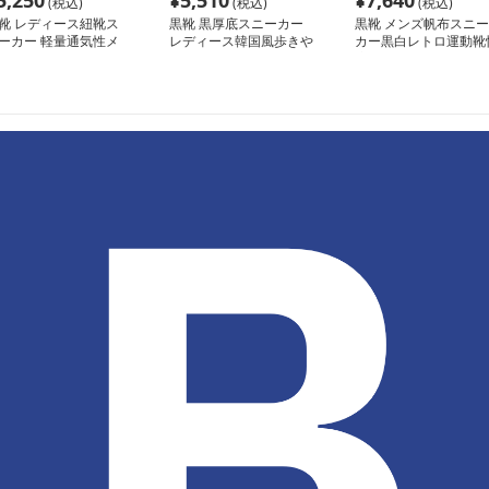
5,250
¥
5,510
¥
7,640
(税込)
(税込)
(税込)
靴 レディース紐靴ス
黒靴 黒厚底スニーカー
黒靴 メンズ帆布スニー
ーカー 軽量通気性メ
レディース韓国風歩きや
カー黒白レトロ運動靴
シュ運動靴
すい靴
適お出かけ