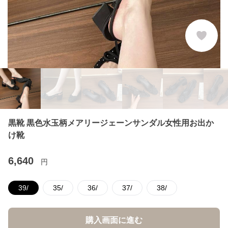
黒靴 黒色水玉柄メアリージェーンサンダル女性用お出か
け靴
6,640
円
39/
35/
36/
37/
38/
購入画面に進む