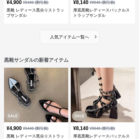
¥
4,900
¥
8,140
¥
5440
(割引前)
¥
9040
(割引前)
黒靴 レディース黒尖りストラッ
厚底黒靴レディースバックルス
プサンダル
トラップサンダル
›
人気アイテム一覧へ
黒靴サンダルの新着アイテム
SALE
SALE
¥
4,900
¥
8,140
¥
5440
(割引前)
¥
9040
(割引前)
黒靴 レディース黒尖りストラッ
厚底黒靴レディースバックルス