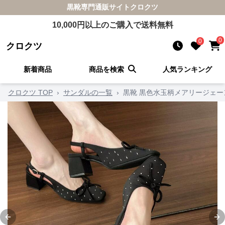
黒靴
専門通販サイト
クロクツ
10,000
円以上のご購入で送料無料
0
0
クロクツ
新着商品
商品を検索
人気ランキング
クロクツ TOP
›
サンダルの一覧
›
黒靴 黒色水玉柄メアリージェ
Previous slide
Ne