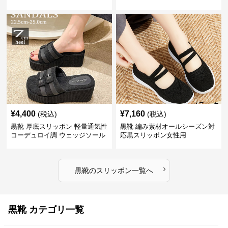
¥
4,400
¥
7,160
(税込)
(税込)
黒靴 厚底スリッポン 軽量通気性
黒靴 編み素材オールシーズン対
コーデュロイ調 ウェッジソール
応黒スリッポン女性用
›
黒靴
の
スリッポン
一覧へ
黒靴 カテゴリ一覧