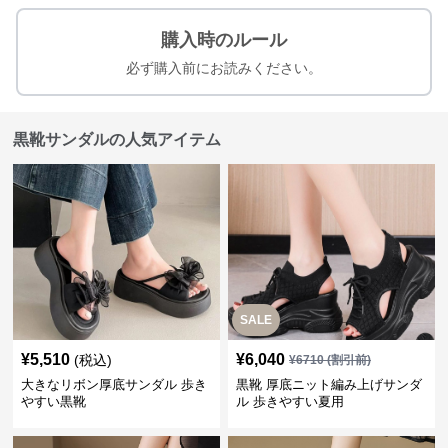
購入時のルール
必ず購入前にお読みください。
黒靴サンダルの人気アイテム
SALE
¥
5,510
¥
6,040
(税込)
¥
6710
(割引前)
大きなリボン厚底サンダル 歩き
黒靴 厚底ニット編み上げサンダ
やすい黒靴
ル 歩きやすい夏用