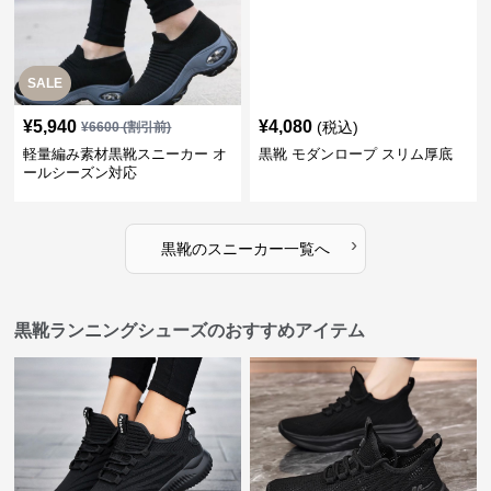
SALE
¥
5,940
¥
4,080
(税込)
¥
6600
(割引前)
軽量編み素材黒靴スニーカー オ
黒靴 モダンロープ スリム厚底
ールシーズン対応
›
黒靴
の
スニーカー
一覧へ
黒靴ランニングシューズのおすすめアイテム