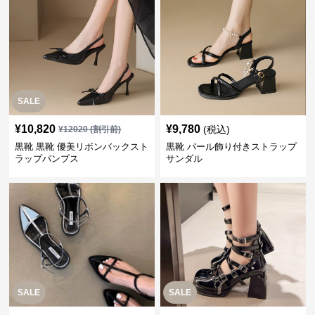
SALE
¥
10,820
¥
9,780
(税込)
¥
12020
(割引前)
黒靴 黒靴 優美リボンバックスト
黒靴 パール飾り付きストラップ
ラップパンプス
サンダル
SALE
SALE