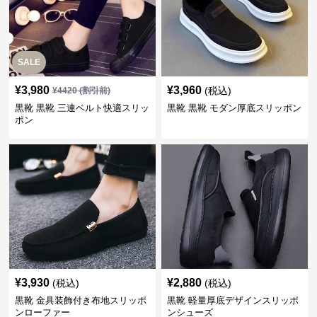
SALE
¥
3,980
¥
3,960
(税込)
¥
4420
(割引前)
黒靴 黒靴 三連ベルト快適スリッ
黒靴 黒靴 モダン厚底スリッポン
ポン
¥
3,930
¥
2,880
(税込)
(税込)
黒靴 金具装飾付き布地スリッポ
黒靴 軽量厚底デザインスリッポ
ンローファー
ンシューズ