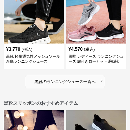
¥
3,770
¥
4,570
(税込)
(税込)
黒靴 軽量通気性メッシュソール
黒靴 レディース ランニングシュ
厚底ランニングシューズ
ーズ 紐付きローカット運動靴
›
黒靴
の
ランニングシューズ
一覧へ
黒靴スリッポンのおすすめアイテム