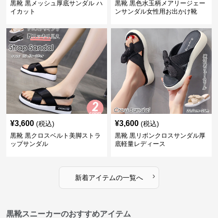
黒靴 黒メッシュ厚底サンダル ハ
黒靴 黒色水玉柄メアリージェー
イカット
ンサンダル女性用お出かけ靴
¥
3,600
¥
3,600
(税込)
(税込)
黒靴 黒クロスベルト美脚ストラ
黒靴 黒リボンクロスサンダル厚
ップサンダル
底軽量レディース
›
新着アイテムの一覧へ
黒靴スニーカーのおすすめアイテム