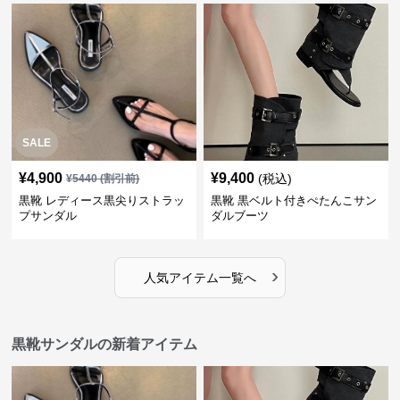
SALE
¥
4,900
¥
9,400
(税込)
¥
5440
(割引前)
黒靴 レディース黒尖りストラッ
黒靴 黒ベルト付きぺたんこサン
プサンダル
ダルブーツ
›
人気アイテム一覧へ
黒靴サンダルの新着アイテム