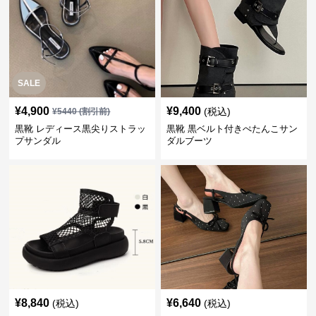
SALE
¥
4,900
¥
9,400
(税込)
¥
5440
(割引前)
黒靴 レディース黒尖りストラッ
黒靴 黒ベルト付きぺたんこサン
プサンダル
ダルブーツ
¥
8,840
¥
6,640
(税込)
(税込)