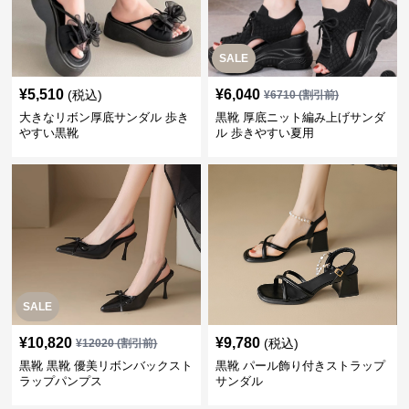
SALE
¥
5,510
¥
6,040
(税込)
¥
6710
(割引前)
大きなリボン厚底サンダル 歩き
黒靴 厚底ニット編み上げサンダ
やすい黒靴
ル 歩きやすい夏用
SALE
¥
10,820
¥
9,780
(税込)
¥
12020
(割引前)
黒靴 黒靴 優美リボンバックスト
黒靴 パール飾り付きストラップ
ラップパンプス
サンダル