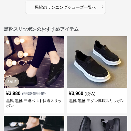
›
黒靴
の
ランニングシューズ
一覧へ
黒靴スリッポンのおすすめアイテム
SALE
¥
3,980
¥
3,960
(税込)
¥
4420
(割引前)
黒靴 黒靴 三連ベルト快適スリッ
黒靴 黒靴 モダン厚底スリッポン
ポン