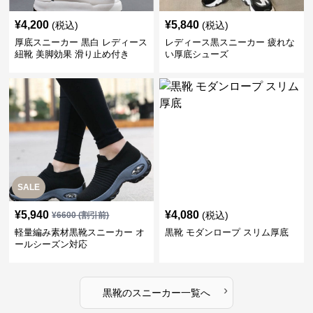
¥
4,200
¥
5,840
(税込)
(税込)
厚底スニーカー 黒白 レディース
レディース黒スニーカー 疲れな
紐靴 美脚効果 滑り止め付き
い厚底シューズ
SALE
¥
5,940
¥
4,080
(税込)
¥
6600
(割引前)
軽量編み素材黒靴スニーカー オ
黒靴 モダンロープ スリム厚底
ールシーズン対応
›
黒靴
の
スニーカー
一覧へ