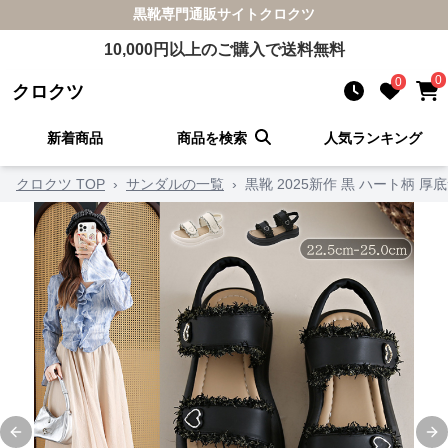
黒靴
専門通販サイト
クロクツ
10,000
円以上のご購入で送料無料
0
0
クロクツ
新着商品
商品を検索
人気ランキング
クロクツ TOP
›
サンダルの一覧
›
黒靴 2025新作 黒 ハート柄 
Previous slide
Ne