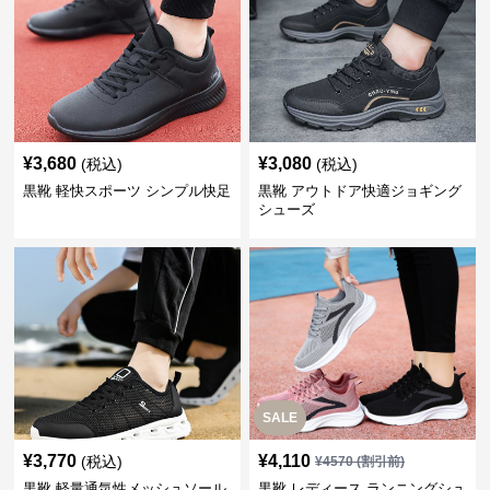
¥
3,680
¥
3,080
(税込)
(税込)
黒靴 軽快スポーツ シンプル快足
黒靴 アウトドア快適ジョギング
シューズ
SALE
¥
3,770
¥
4,110
(税込)
¥
4570
(割引前)
黒靴 軽量通気性メッシュソール
黒靴 レディース ランニングシュ