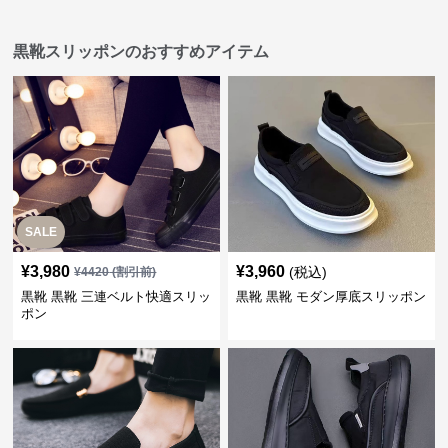
黒靴スリッポンのおすすめアイテム
SALE
¥
3,980
¥
3,960
(税込)
¥
4420
(割引前)
黒靴 黒靴 三連ベルト快適スリッ
黒靴 黒靴 モダン厚底スリッポン
ポン