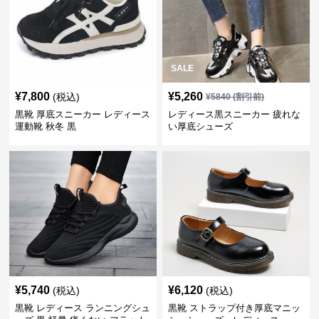
SALE
¥
7,800
¥
5,260
(税込)
¥
5840
(割引前)
黒靴 厚底スニーカー レディース
レディース黒スニーカー 疲れな
運動靴 秋冬 黒
い厚底シューズ
¥
5,740
¥
6,120
(税込)
(税込)
黒靴 レディース ランニングシュ
黒靴 ストラップ付き厚底マニッ