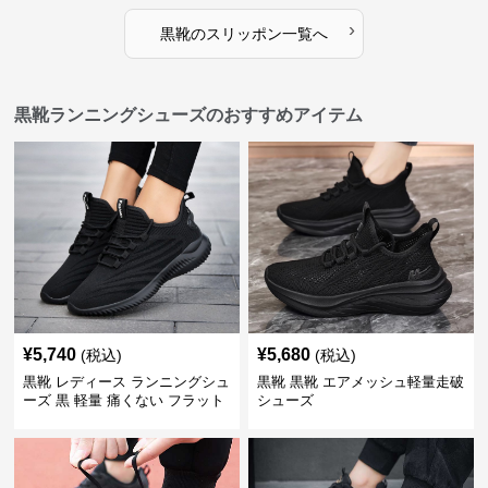
›
黒靴
の
スリッポン
一覧へ
黒靴ランニングシューズのおすすめアイテム
¥
5,740
¥
5,680
(税込)
(税込)
黒靴 レディース ランニングシュ
黒靴 黒靴 エアメッシュ軽量走破
ーズ 黒 軽量 痛くない フラット
シューズ