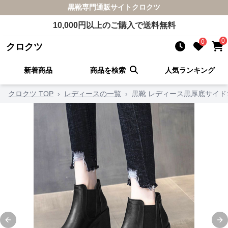
黒靴
専門通販サイト
クロクツ
10,000
円以上のご購入で送料無料
0
0
クロクツ
新着商品
商品を検索
人気ランキング
クロクツ TOP
›
レディースの一覧
›
黒靴 レディース黒厚底サイ
Previous slide
Ne