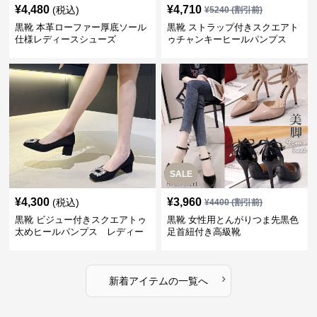
¥
4,480
¥
4,710
(税込)
¥
5240
(割引前)
黒靴 本革ローファー厚底ソール
黒靴 ストラップ付きスクエアト
仕様レディースシューズ
ゥチャンキーヒールパンプス
レディース
SALE
¥
4,300
¥
3,960
(税込)
¥
4400
(割引前)
黒靴 ビジュー付きスクエアトゥ
黒靴 女性用とんがりつま先黒色
太めヒールパンプス レディー
足首紐付き高級靴
ス
›
新着アイテムの一覧へ