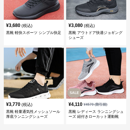
¥
3,680
¥
3,080
(税込)
(税込)
黒靴 軽快スポーツ シンプル快足
黒靴 アウトドア快適ジョギング
シューズ
SALE
¥
3,770
¥
4,110
(税込)
¥
4570
(割引前)
黒靴 軽量通気性メッシュソール
黒靴 レディース ランニングシュ
厚底ランニングシューズ
ーズ 紐付きローカット運動靴