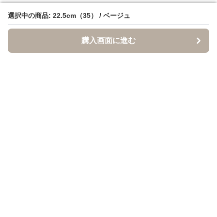
選択中の商品: 22.5cm（35） / ベージュ
選択中の商品: 22.5cm（35） / ベージュ
購入画面に進む
購入画面に進む
クロクツ
について
利用規約
プライバシー