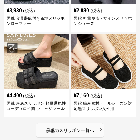
¥
3,930
¥
2,880
(税込)
(税込)
黒靴 金具装飾付き布地スリッポ
黒靴 軽量厚底デザインスリッポ
ンローファー
ンシューズ
¥
4,400
¥
7,160
(税込)
(税込)
黒靴 厚底スリッポン 軽量通気性
黒靴 編み素材オールシーズン対
コーデュロイ調 ウェッジソール
応黒スリッポン女性用
›
黒靴
の
スリッポン
一覧へ