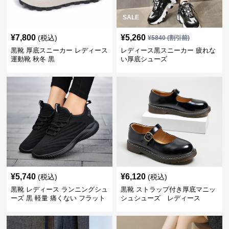
SALE
¥
7,800
¥
5,260
(税込)
¥
5840
(割引前)
黒靴 厚底スニーカー レディース
レディース黒スニーカー 疲れな
運動靴 秋冬 黒
い厚底シューズ
¥
5,740
¥
6,120
(税込)
(税込)
黒靴 レディース ランニングシュ
黒靴 ストラップ付き厚底マニッ
ーズ 黒 軽量 痛くない フラット
シュシューズ レディース