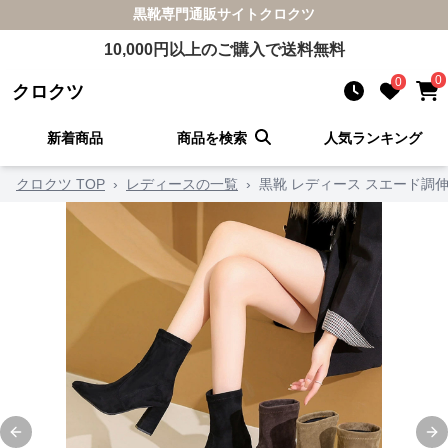
黒靴
専門通販サイト
クロクツ
10,000
円以上のご購入で送料無料
0
0
クロクツ
新着商品
商品を検索
人気ランキング
クロクツ TOP
›
レディースの一覧
›
黒靴 レディース スエード調
Previous slide
Ne