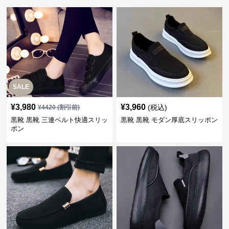
SALE
¥
3,980
¥
3,960
(税込)
¥
4420
(割引前)
黒靴 黒靴 三連ベルト快適スリッ
黒靴 黒靴 モダン厚底スリッポン
ポン