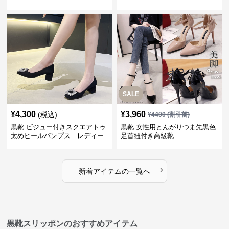
レディース
SALE
¥
4,300
¥
3,960
(税込)
¥
4400
(割引前)
黒靴 ビジュー付きスクエアトゥ
黒靴 女性用とんがりつま先黒色
太めヒールパンプス レディー
足首紐付き高級靴
ス
›
新着アイテムの一覧へ
黒靴スリッポンのおすすめアイテム