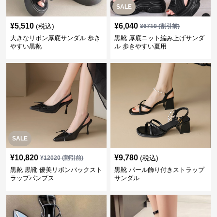
SALE
¥
5,510
¥
6,040
(税込)
¥
6710
(割引前)
大きなリボン厚底サンダル 歩き
黒靴 厚底ニット編み上げサンダ
やすい黒靴
ル 歩きやすい夏用
SALE
¥
10,820
¥
9,780
(税込)
¥
12020
(割引前)
黒靴 黒靴 優美リボンバックスト
黒靴 パール飾り付きストラップ
ラップパンプス
サンダル