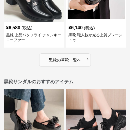
¥
6,580
¥
6,140
(税込)
(税込)
黒靴 上品バタフライ チャンキー
黒靴 職人技が光る上質プレーン
ローファー
トゥ
›
黒靴
の
革靴
一覧へ
黒靴サンダルのおすすめアイテム