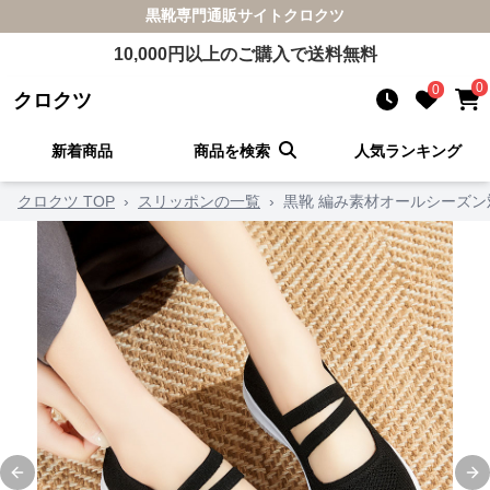
黒靴
専門通販サイト
クロクツ
10,000
円以上のご購入で送料無料
0
0
クロクツ
新着商品
商品を検索
人気ランキング
クロクツ TOP
›
スリッポンの一覧
›
黒靴 編み素材オールシーズ
Previous slide
Ne