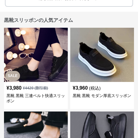
黒靴スリッポンの人気アイテム
SALE
¥
3,980
¥
3,960
(税込)
¥
4420
(割引前)
黒靴 黒靴 三連ベルト快適スリッ
黒靴 黒靴 モダン厚底スリッポン
ポン