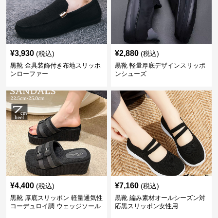
¥
3,930
¥
2,880
(税込)
(税込)
黒靴 金具装飾付き布地スリッポ
黒靴 軽量厚底デザインスリッポ
ンローファー
ンシューズ
¥
4,400
¥
7,160
(税込)
(税込)
黒靴 厚底スリッポン 軽量通気性
黒靴 編み素材オールシーズン対
コーデュロイ調 ウェッジソール
応黒スリッポン女性用