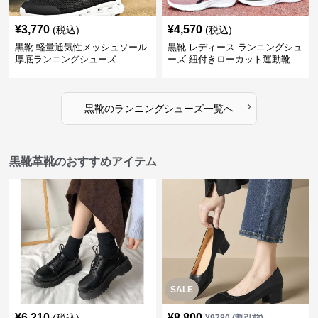
¥
3,770
¥
4,570
(税込)
(税込)
黒靴 軽量通気性メッシュソール
黒靴 レディース ランニングシュ
厚底ランニングシューズ
ーズ 紐付きローカット運動靴
›
黒靴
の
ランニングシューズ
一覧へ
黒靴革靴のおすすめアイテム
SALE
¥
6,210
¥
8,800