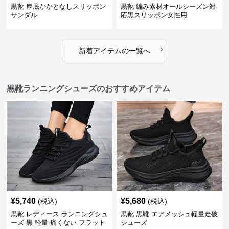
黒靴 厚底かかとなしスリッポン
黒靴 編み素材オールシーズン対
サンダル
応黒スリッポン女性用
›
新着アイテムの一覧へ
黒靴ランニングシューズのおすすめアイテム
¥
5,740
¥
5,680
(税込)
(税込)
黒靴 レディース ランニングシュ
黒靴 黒靴 エアメッシュ軽量走破
ーズ 黒 軽量 痛くない フラット
シューズ