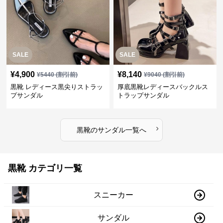
SALE
SALE
¥
4,900
¥
8,140
¥
5440
(割引前)
¥
9040
(割引前)
黒靴 レディース黒尖りストラッ
厚底黒靴レディースバックルス
プサンダル
トラップサンダル
›
黒靴
の
サンダル
一覧へ
黒靴 カテゴリ一覧
スニーカー
サンダル