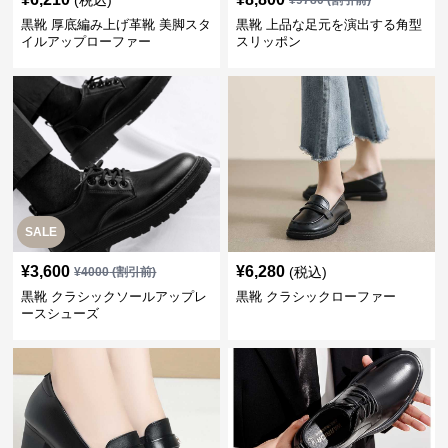
(税込)
¥
9780
(割引前)
黒靴 厚底編み上げ革靴 美脚スタ
黒靴 上品な足元を演出する角型
イルアップローファー
スリッポン
SALE
¥
3,600
¥
6,280
(税込)
¥
4000
(割引前)
黒靴 クラシックソールアップレ
黒靴 クラシックローファー
ースシューズ