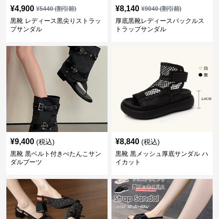
¥
4,900
¥
8,140
¥
5440
(割引前)
¥
9040
(割引前)
黒靴 レディース黒尖りストラッ
厚底黒靴レディースバックルス
プサンダル
トラップサンダル
¥
9,400
¥
8,840
(税込)
(税込)
黒靴 黒ベルト付きぺたんこサン
黒靴 黒メッシュ厚底サンダル ハ
ダルブーツ
イカット