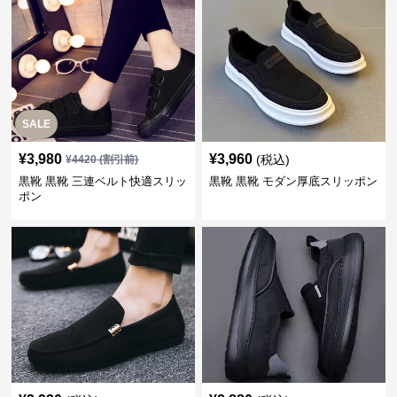
SALE
¥
3,980
¥
3,960
(税込)
¥
4420
(割引前)
黒靴 黒靴 三連ベルト快適スリッ
黒靴 黒靴 モダン厚底スリッポン
ポン