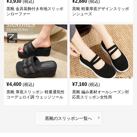
¥
3,930
¥
2,880
(税込)
(税込)
黒靴 金具装飾付き布地スリッポ
黒靴 軽量厚底デザインスリッポ
ンローファー
ンシューズ
¥
4,400
¥
7,160
(税込)
(税込)
黒靴 厚底スリッポン 軽量通気性
黒靴 編み素材オールシーズン対
コーデュロイ調 ウェッジソール
応黒スリッポン女性用
›
黒靴
の
スリッポン
一覧へ