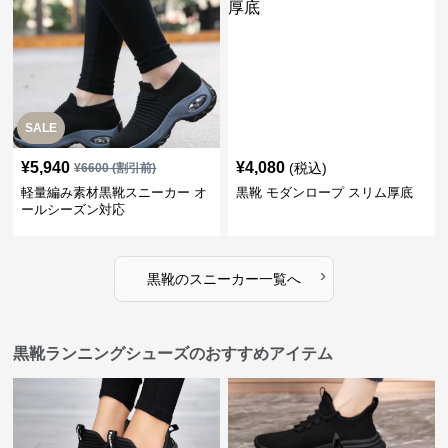
SALE
¥
5,940
¥
4,080
(税込)
¥
6600
(割引前)
軽量編み素材黒靴スニーカー オ
黒靴 モダンロープ スリム厚底
ールシーズン対応
›
黒靴
の
スニーカー
一覧へ
黒靴ランニングシューズのおすすめアイテム