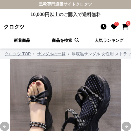
黒靴
専門通販サイト
クロクツ
10,000
円以上のご購入で送料無料
0
0
クロクツ
新着商品
商品を検索
人気ランキング
クロクツ TOP
›
サンダルの一覧
›
厚底黒サンダル 女性用 ストラ
Previous slide
Ne