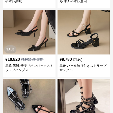
やすい黒靴
ル 歩きやすい夏用
SALE
¥
10,820
¥
9,780
(税込)
¥
12020
(割引前)
黒靴 黒靴 優美リボンバックスト
黒靴 パール飾り付きストラップ
ラップパンプス
サンダル