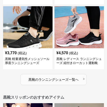
¥
3,770
¥
4,570
(税込)
(税込)
黒靴 軽量通気性メッシュソール
黒靴 レディース ランニングシュ
厚底ランニングシューズ
ーズ 紐付きローカット運動靴
›
黒靴
の
ランニングシューズ
一覧へ
黒靴スリッポンのおすすめアイテム