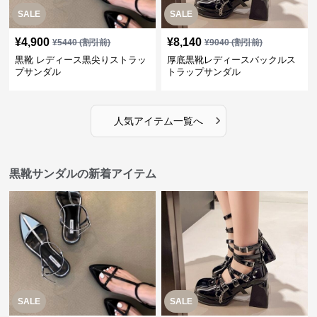
SALE
SALE
¥
4,900
¥
8,140
¥
5440
(割引前)
¥
9040
(割引前)
黒靴 レディース黒尖りストラッ
厚底黒靴レディースバックルス
プサンダル
トラップサンダル
›
人気アイテム一覧へ
黒靴サンダルの新着アイテム
SALE
SALE