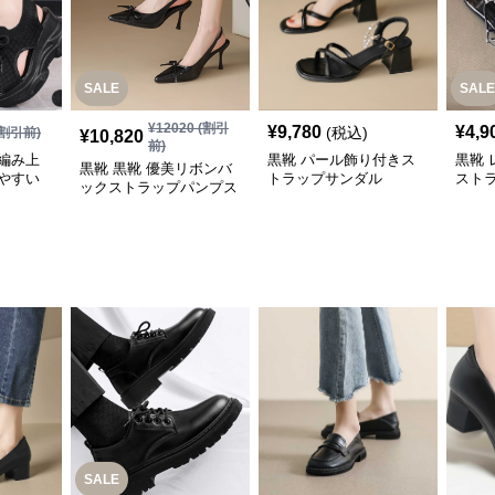
SALE
SALE
¥
12020
(割引
¥
9,780
¥
4,9
(税込)
割引前)
¥
10,820
前)
編み上
黒靴 パール飾り付きス
黒靴
黒靴 黒靴 優美リボンバ
やすい
トラップサンダル
スト
ックストラップパンプス
SALE