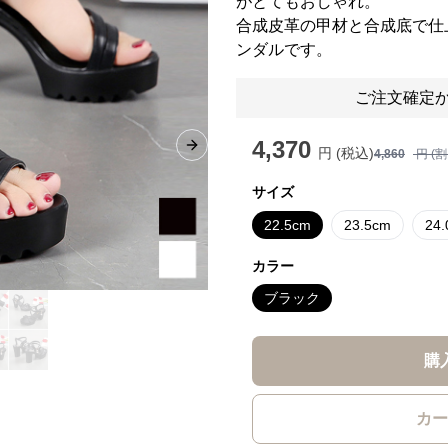
がとてもおしゃれ。
合成皮革の甲材と合成底で仕
ンダルです。
ご注文確定か
4,370
円 (税込)
Next slide
4,860
円 (
サイズ
22.5cm
23.5cm
24
カラー
ブラック
購
カー