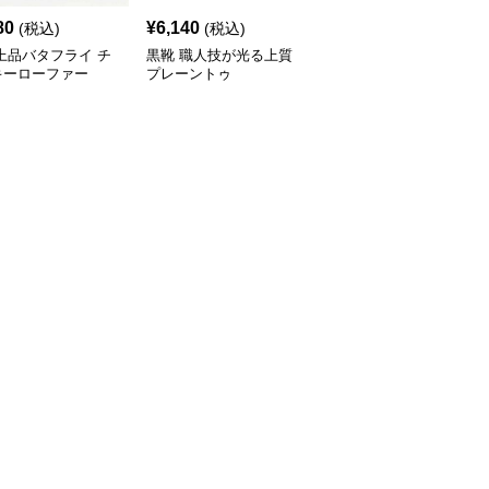
80
¥
6,140
¥
4,190
(税込)
(税込)
¥
4660
(割引前)
上品バタフライ チ
黒靴 職人技が光る上質
黒靴 モダンソールプレ
キーローファー
プレーントゥ
ーントゥ