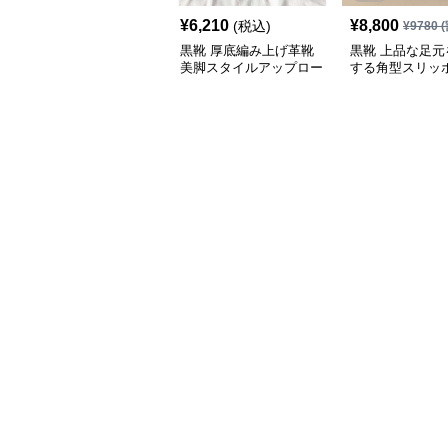
¥
6,210
¥
8,800
(税込)
¥
9780
(
黒靴 厚底編み上げ革靴
黒靴 上品な足元
美脚スタイルアップロー
する角型スリッ
ファー