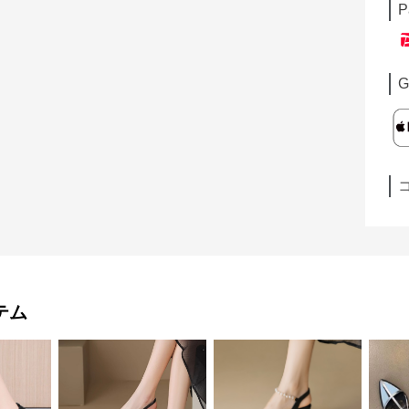
P
G
テム