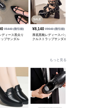
SALE
00
¥
8,140
¥
9,400
(税込)
¥
5440
(割引前)
¥
9040
(割引前)
 レディース黒尖り
厚底黒靴レディースバッ
黒靴 黒ベルト付きぺた
ラップサンダル
クルストラップサンダル
んこサンダルブーツ
もっと見る
SALE