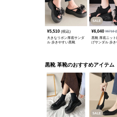
SALE
¥
5,510
¥
6,040
(税込)
¥
6710
(
大きなリボン厚底サンダ
黒靴 厚底ニット
ル 歩きやすい黒靴
げサンダル 歩き
夏用
黒靴
革靴
のおすすめアイテム
SALE