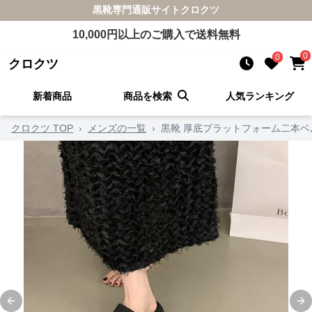
黒靴
専門通販サイト
クロクツ
10,000
円以上のご購入で送料無料
0
0
クロクツ
新着商品
商品を検索
人気ランキング
クロクツ TOP
›
メンズの一覧
›
黒靴 厚底プラットフォーム二本ベ
Previous slide
Ne