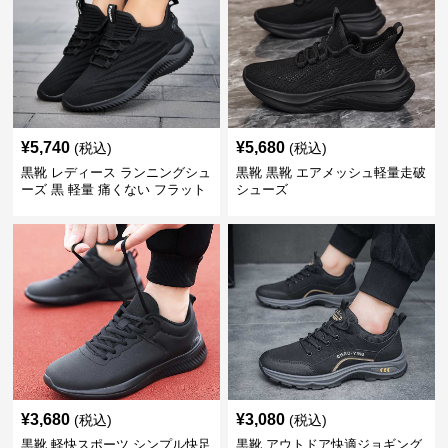
¥
5,740
¥
5,680
(税込)
(税込)
黒靴 レディース ランニングシュ
黒靴 黒靴 エアメッシュ軽量走破
ーズ 黒 軽量 痛くない フラット
シューズ
¥
3,680
¥
3,080
(税込)
(税込)
黒靴 軽快スポーツ シンプル快足
黒靴 アウトドア快適ジョギング