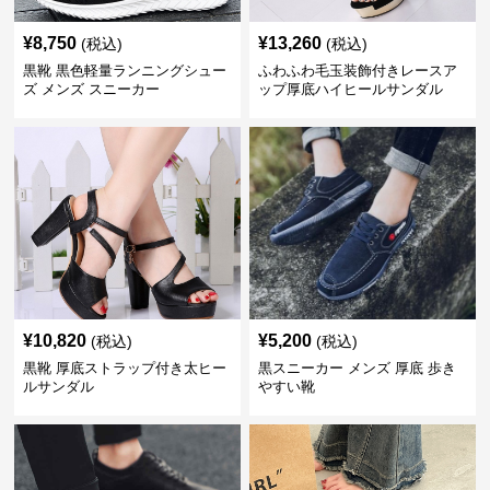
¥
8,750
¥
13,260
(税込)
(税込)
黒靴 黒色軽量ランニングシュー
ふわふわ毛玉装飾付きレースア
ズ メンズ スニーカー
ップ厚底ハイヒールサンダル
¥
10,820
¥
5,200
(税込)
(税込)
黒靴 厚底ストラップ付き太ヒー
黒スニーカー メンズ 厚底 歩き
ルサンダル
やすい靴