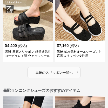
¥
4,400
¥
7,160
(税込)
(税込)
黒靴 厚底スリッポン 軽量通気性
黒靴 編み素材オールシーズン対
コーデュロイ調 ウェッジソール
応黒スリッポン女性用
›
黒靴
の
スリッポン
一覧へ
黒靴ランニングシューズのおすすめアイテム