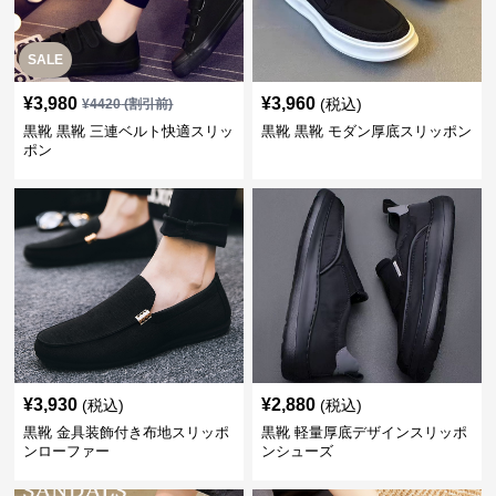
SALE
¥
3,980
¥
3,960
(税込)
¥
4420
(割引前)
黒靴 黒靴 三連ベルト快適スリッ
黒靴 黒靴 モダン厚底スリッポン
ポン
¥
3,930
¥
2,880
(税込)
(税込)
黒靴 金具装飾付き布地スリッポ
黒靴 軽量厚底デザインスリッポ
ンローファー
ンシューズ