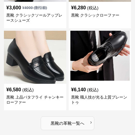
¥
3,600
¥
6,280
(税込)
¥
4000
(割引前)
黒靴 クラシックソールアップレ
黒靴 クラシックローファー
ースシューズ
¥
6,580
¥
6,140
(税込)
(税込)
黒靴 上品バタフライ チャンキー
黒靴 職人技が光る上質プレーン
ローファー
トゥ
›
黒靴
の
革靴
一覧へ