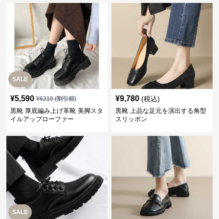
SALE
¥
5,590
¥
9,780
(税込)
¥
6210
(割引前)
黒靴 厚底編み上げ革靴 美脚スタ
黒靴 上品な足元を演出する角型
イルアップローファー
スリッポン
SALE