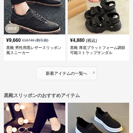
SALE
¥
9,660
¥
4,880
(税込)
¥
10740
(割引前)
黒靴 男性用黒レザースリッポン
黒靴 厚底プラットフォーム調節
風スニーカー
可能ストラップサンダル
›
新着アイテムの一覧へ
黒靴スリッポンのおすすめアイテム