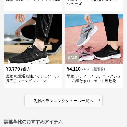
シューズ
SALE
¥
3,770
¥
4,110
(税込)
¥
4570
(割引前)
黒靴 軽量通気性メッシュソール
黒靴 レディース ランニングシュ
厚底ランニングシューズ
ーズ 紐付きローカット運動靴
›
黒靴
の
ランニングシューズ
一覧へ
黒靴革靴のおすすめアイテム