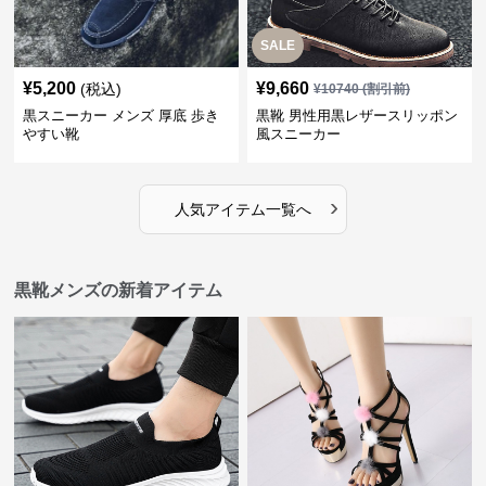
SALE
¥
5,200
¥
9,660
(税込)
¥
10740
(割引前)
黒スニーカー メンズ 厚底 歩き
黒靴 男性用黒レザースリッポン
やすい靴
風スニーカー
›
人気アイテム一覧へ
黒靴メンズの新着アイテム