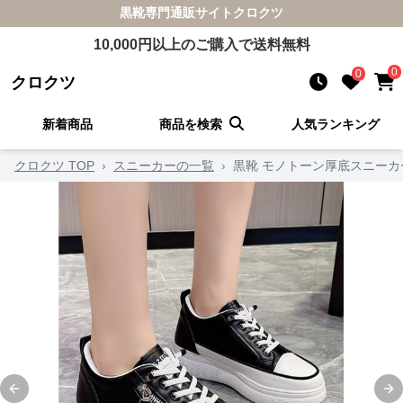
黒靴
専門通販サイト
クロクツ
10,000
円以上のご購入で送料無料
0
0
クロクツ
新着商品
商品を検索
人気ランキング
クロクツ TOP
›
スニーカーの一覧
›
黒靴 モノトーン厚底スニーカ
Previous slide
Ne