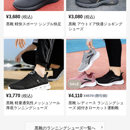
¥
3,680
¥
3,080
(税込)
(税込)
黒靴 軽快スポーツ シンプル快足
黒靴 アウトドア快適ジョギング
シューズ
SALE
¥
3,770
¥
4,110
(税込)
¥
4570
(割引前)
黒靴 軽量通気性メッシュソール
黒靴 レディース ランニングシュ
厚底ランニングシューズ
ーズ 紐付きローカット運動靴
›
黒靴
の
ランニングシューズ
一覧へ