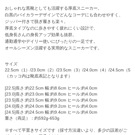
おしゃれな黒靴としても活躍する厚底スニーカー。
白黒のバイカラーデザインでどんなコーデにも合わせやすく、
ジッパー付きで脱ぎ履きも楽々。
厚底タイプなのに歩きやすく疲れにくい設計で、
低身長さんの身長アップ効果も抜群。
通勤通学やデイリー使いにぴったりの一足です。
オールシーズン活躍する実用的なスニーカーです。
サイズ
22.5cm（1）/23.0cm（2）/23.5cm（3）/24.0cm（4）/24.5cm（5）
（カッコ内は靴底表記となります）
[22.5]長さ:約22.5cm 幅:約8.6cm ヒール:約4.0cm
[23.0]長さ:約23.0cm 幅:約8.8cm ヒール:約4.0cm
[23.5]長さ:約23.5cm 幅:約9.0cm ヒール:約4.0cm
[24.0]長さ:約24.0cm 幅:約9.2cm ヒール:約4.0cm
[24.5]長さ:約24.5cm 幅:約9.4cm ヒール:約4.0cm
重さ（両足）：約592g-653g
※すべて平置きサイズです（採寸方法違いより、多少の誤差がご