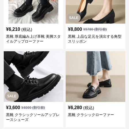
SALE
¥
6,210
¥
8,800
(税込)
¥
9780
(割引前)
黒靴 厚底編み上げ革靴 美脚スタ
黒靴 上品な足元を演出する角型
イルアップローファー
スリッポン
SALE
¥
3,600
¥
6,280
(税込)
¥
4000
(割引前)
黒靴 クラシックソールアップレ
黒靴 クラシックローファー
ースシューズ