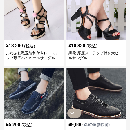
¥
13,260
¥
10,820
(税込)
(税込)
ふわふわ毛玉装飾付きレースア
黒靴 厚底ストラップ付き太ヒー
ップ厚底ハイヒールサンダル
ルサンダル
SALE
¥
5,200
¥
9,660
(税込)
¥
10740
(割引前)