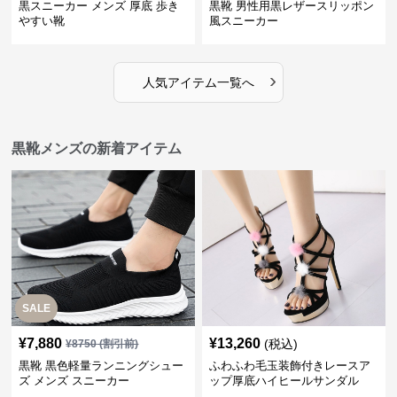
黒スニーカー メンズ 厚底 歩き
黒靴 男性用黒レザースリッポン
やすい靴
風スニーカー
›
人気アイテム一覧へ
黒靴メンズの新着アイテム
SALE
¥
7,880
¥
13,260
(税込)
¥
8750
(割引前)
黒靴 黒色軽量ランニングシュー
ふわふわ毛玉装飾付きレースア
ズ メンズ スニーカー
ップ厚底ハイヒールサンダル