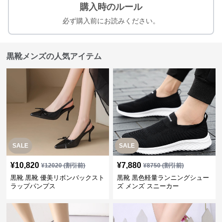
購入時のルール
必ず購入前にお読みください。
黒靴メンズの人気アイテム
SALE
SALE
¥
10,820
¥
7,880
¥
12020
(割引前)
¥
8750
(割引前)
黒靴 黒靴 優美リボンバックスト
黒靴 黒色軽量ランニングシュー
ラップパンプス
ズ メンズ スニーカー