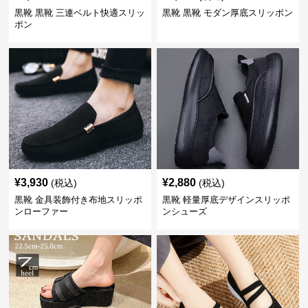
黒靴 黒靴 三連ベルト快適スリッ
黒靴 黒靴 モダン厚底スリッポン
ポン
¥
3,930
¥
2,880
(税込)
(税込)
黒靴 金具装飾付き布地スリッポ
黒靴 軽量厚底デザインスリッポ
ンローファー
ンシューズ