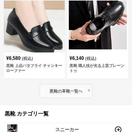
¥
6,580
¥
6,140
(税込)
(税込)
黒靴 上品バタフライ チャンキー
黒靴 職人技が光る上質プレーン
ローファー
トゥ
›
黒靴
の
革靴
一覧へ
黒靴 カテゴリ一覧
スニーカー