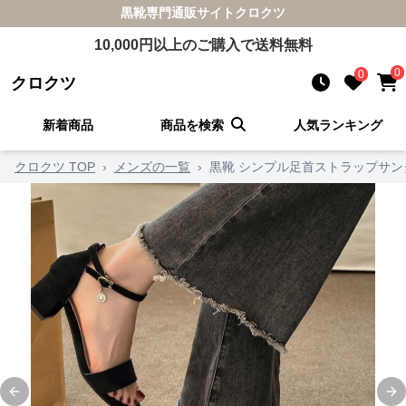
黒靴
専門通販サイト
クロクツ
10,000
円以上のご購入で送料無料
0
0
クロクツ
新着商品
商品を検索
人気ランキング
クロクツ TOP
›
メンズの一覧
›
黒靴 シンプル足首ストラップサン
Previous slide
Ne