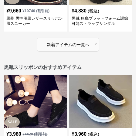
¥
9,660
¥
4,880
(税込)
¥
10740
(割引前)
黒靴 男性用黒レザースリッポン
黒靴 厚底プラットフォーム調節
風スニーカー
可能ストラップサンダル
›
新着アイテムの一覧へ
黒靴スリッポンのおすすめアイテム
SALE
¥
3,980
¥
3,960
(税込)
¥
4420
(割引前)