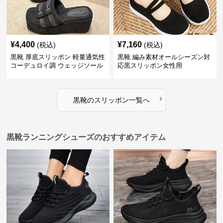
¥
4,400
¥
7,160
(税込)
(税込)
黒靴 厚底スリッポン 軽量通気性
黒靴 編み素材オールシーズン対
コーデュロイ調 ウェッジソール
応黒スリッポン女性用
›
黒靴
の
スリッポン
一覧へ
黒靴ランニングシューズのおすすめアイテム