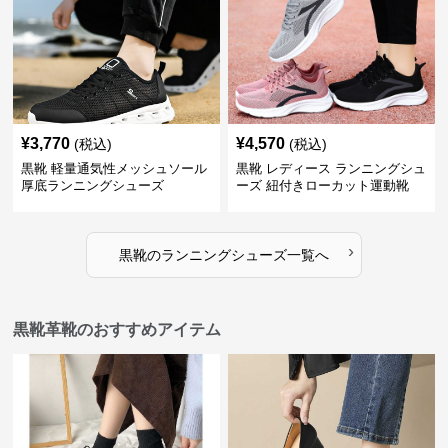
¥
3,770
¥
4,570
(税込)
(税込)
黒靴 軽量通気性メッシュソール
黒靴 レディース ランニングシュ
厚底ランニングシューズ
ーズ 紐付きローカット運動靴
›
黒靴
の
ランニングシューズ
一覧へ
黒靴革靴のおすすめアイテム