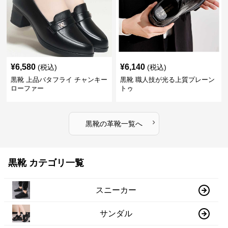
¥
6,580
¥
6,140
(税込)
(税込)
黒靴 上品バタフライ チャンキー
黒靴 職人技が光る上質プレーン
ローファー
トゥ
›
黒靴
の
革靴
一覧へ
黒靴 カテゴリ一覧
スニーカー
サンダル