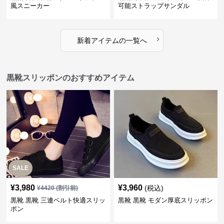
風スニーカー
可能ストラップサンダル
›
新着アイテムの一覧へ
黒靴スリッポンのおすすめアイテム
SALE
¥
3,980
¥
3,960
(税込)
¥
4420
(割引前)
黒靴 黒靴 三連ベルト快適スリッ
黒靴 黒靴 モダン厚底スリッポン
ポン