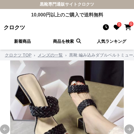
黒靴
専門通販サイト
クロクツ
10,000
円以上のご購入で送料無料
0
0
クロクツ
新着商品
商品を検索
人気ランキング
クロクツ TOP
›
メンズの一覧
›
黒靴 編み込みダブルベルトミュー
Previous slide
Ne