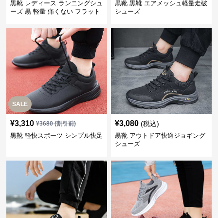
黒靴 レディース ランニングシュ
黒靴 黒靴 エアメッシュ軽量走破
ーズ 黒 軽量 痛くない フラット
シューズ
SALE
¥
3,310
¥
3,080
(税込)
¥
3680
(割引前)
黒靴 軽快スポーツ シンプル快足
黒靴 アウトドア快適ジョギング
シューズ