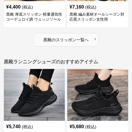
¥
4,400
¥
7,160
(税込)
(税込)
黒靴 厚底スリッポン 軽量通気性
黒靴 編み素材オールシーズン対
コーデュロイ調 ウェッジソール
応黒スリッポン女性用
›
黒靴
の
スリッポン
一覧へ
黒靴ランニングシューズのおすすめアイテム
¥
5,740
¥
5,680
(税込)
(税込)