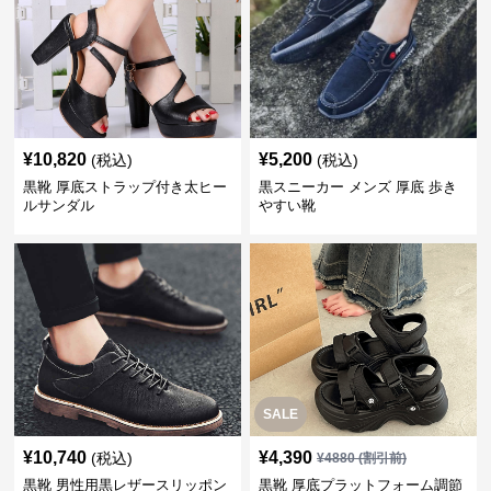
¥
10,820
¥
5,200
(税込)
(税込)
黒靴 厚底ストラップ付き太ヒー
黒スニーカー メンズ 厚底 歩き
ルサンダル
やすい靴
SALE
¥
10,740
¥
4,390
(税込)
¥
4880
(割引前)
黒靴 男性用黒レザースリッポン
黒靴 厚底プラットフォーム調節