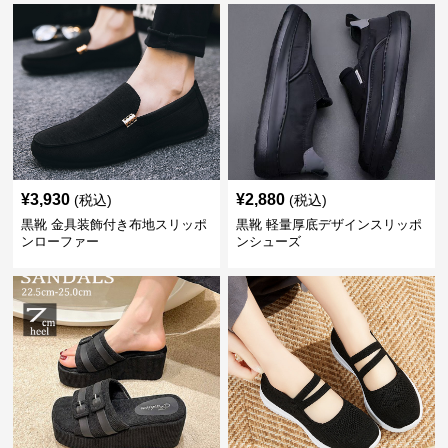
¥
3,930
¥
2,880
(税込)
(税込)
黒靴 金具装飾付き布地スリッポ
黒靴 軽量厚底デザインスリッポ
ンローファー
ンシューズ