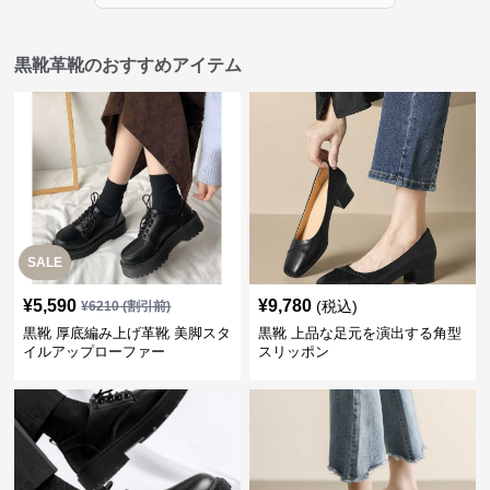
黒靴革靴のおすすめアイテム
SALE
¥
5,590
¥
9,780
(税込)
¥
6210
(割引前)
黒靴 厚底編み上げ革靴 美脚スタ
黒靴 上品な足元を演出する角型
イルアップローファー
スリッポン