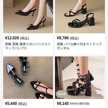
¥
12,020
¥
9,780
(税込)
(税込)
黒靴 黒靴 優美リボンバックスト
黒靴 パール飾り付きストラップ
ラップパンプス
サンダル
SALE
¥
5,440
¥
8,140
(税込)
¥
9040
(割引前)