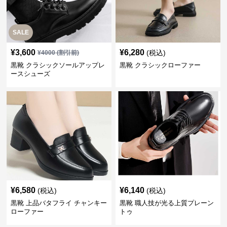
SALE
¥
3,600
¥
6,280
(税込)
¥
4000
(割引前)
黒靴 クラシックソールアップレ
黒靴 クラシックローファー
ースシューズ
¥
6,580
¥
6,140
(税込)
(税込)
黒靴 上品バタフライ チャンキー
黒靴 職人技が光る上質プレーン
ローファー
トゥ