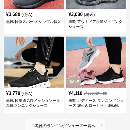
¥
3,680
¥
3,080
(税込)
(税込)
黒靴 軽快スポーツ シンプル快足
黒靴 アウトドア快適ジョギング
シューズ
SALE
¥
3,770
¥
4,110
(税込)
¥
4570
(割引前)
黒靴 軽量通気性メッシュソール
黒靴 レディース ランニングシュ
厚底ランニングシューズ
ーズ 紐付きローカット運動靴
›
黒靴
の
ランニングシューズ
一覧へ