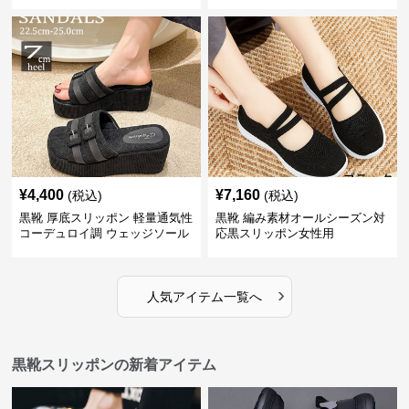
¥
4,400
¥
7,160
(税込)
(税込)
黒靴 厚底スリッポン 軽量通気性
黒靴 編み素材オールシーズン対
コーデュロイ調 ウェッジソール
応黒スリッポン女性用
›
人気アイテム一覧へ
黒靴スリッポンの新着アイテム