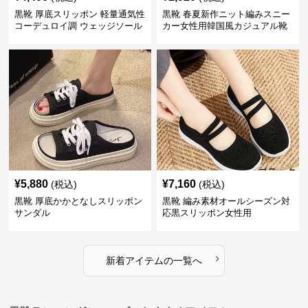
黒靴 厚底スリッポン 軽量通気性
黒靴 春夏新作ニット編みスニー
コーデュロイ調 ウェッジソール
カー女性用韓国風カジュアル靴
¥
5,880
¥
7,160
(税込)
(税込)
黒靴 厚底かかとなしスリッポン
黒靴 編み素材オールシーズン対
サンダル
応黒スリッポン女性用
›
新着アイテムの一覧へ