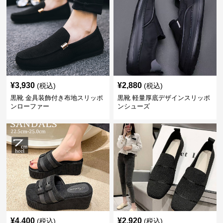
¥
3,930
¥
2,880
(税込)
(税込)
黒靴 金具装飾付き布地スリッポ
黒靴 軽量厚底デザインスリッポ
ンローファー
ンシューズ
¥
4,400
¥
2,920
(税込)
(税込)