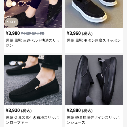
SALE
¥
3,980
¥
3,960
(税込)
¥
4420
(割引前)
黒靴 黒靴 三連ベルト快適スリッ
黒靴 黒靴 モダン厚底スリッポン
ポン
¥
3,930
¥
2,880
(税込)
(税込)
黒靴 金具装飾付き布地スリッポ
黒靴 軽量厚底デザインスリッポ
ンローファー
ンシューズ