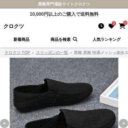
黒靴
専門通販サイト
クロクツ
10,000
円以上のご購入で送料無料
0
0
クロクツ
新着商品
商品を検索
人気ランキング
クロクツ TOP
›
スリッポンの一覧
›
黒靴 黒靴 快適メッシュ楽歩
Previous slide
Ne