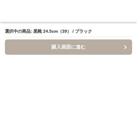
選択中の商品: 黒靴 24.5cm（39） / ブラック
選択中の商品: 黒靴 24.5cm（39） / ブラック
購入画面に進む
購入画面に進む
クロクツ
について