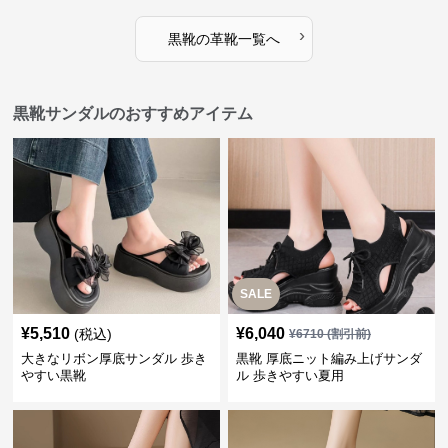
›
黒靴
の
革靴
一覧へ
黒靴サンダルのおすすめアイテム
SALE
¥
5,510
¥
6,040
(税込)
¥
6710
(割引前)
大きなリボン厚底サンダル 歩き
黒靴 厚底ニット編み上げサンダ
やすい黒靴
ル 歩きやすい夏用