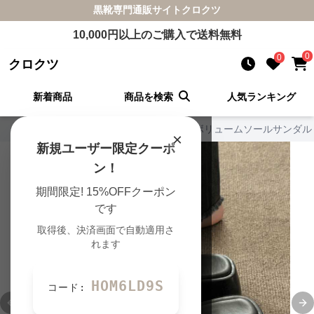
黒靴
専門通販サイト
クロクツ
10,000
円以上のご購入で送料無料
0
0
クロクツ
新着商品
商品を検索
人気ランキング
クロクツ TOP
›
サンダルの一覧
›
黒靴 ボリュームソールサンダル
×
新規ユーザー限定クーポ
ン！
期間限定! 15%OFFクーポン
です
取得後、決済画面で自動適用さ
れます
HOM6LD9S
コード:
Previous slide
Ne