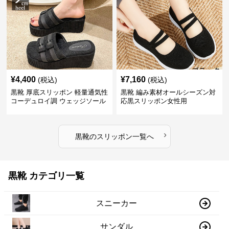
¥
4,400
¥
7,160
(税込)
(税込)
黒靴 厚底スリッポン 軽量通気性
黒靴 編み素材オールシーズン対
コーデュロイ調 ウェッジソール
応黒スリッポン女性用
›
黒靴
の
スリッポン
一覧へ
黒靴 カテゴリ一覧
スニーカー
サンダル