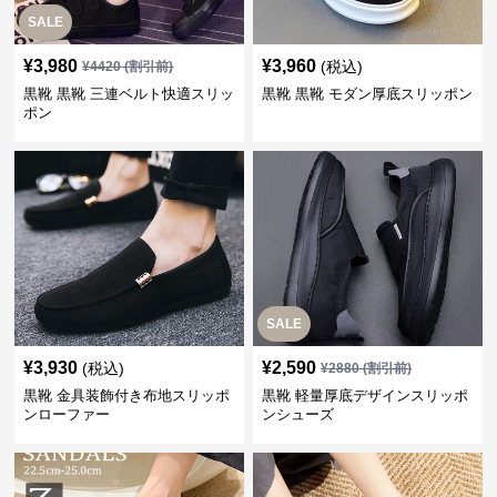
SALE
¥
3,980
¥
3,960
(税込)
¥
4420
(割引前)
黒靴 黒靴 三連ベルト快適スリッ
黒靴 黒靴 モダン厚底スリッポン
ポン
SALE
¥
3,930
¥
2,590
(税込)
¥
2880
(割引前)
黒靴 金具装飾付き布地スリッポ
黒靴 軽量厚底デザインスリッポ
ンローファー
ンシューズ