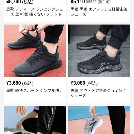
¥
5,740
¥
5,110
(税込)
¥
5680
(割引前)
黒靴 レディース ランニングシュ
黒靴 黒靴 エアメッシュ軽量走破
ーズ 黒 軽量 痛くない フラット
シューズ
¥
3,680
¥
3,080
(税込)
(税込)
黒靴 軽快スポーツ シンプル快足
黒靴 アウトドア快適ジョギング
シューズ