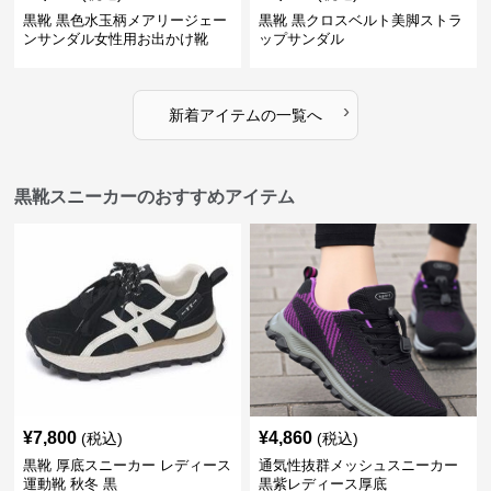
黒靴 黒色水玉柄メアリージェー
黒靴 黒クロスベルト美脚ストラ
ンサンダル女性用お出かけ靴
ップサンダル
›
新着アイテムの一覧へ
黒靴スニーカーのおすすめアイテム
¥
7,800
¥
4,860
(税込)
(税込)
黒靴 厚底スニーカー レディース
通気性抜群メッシュスニーカー
運動靴 秋冬 黒
黒紫レディース厚底