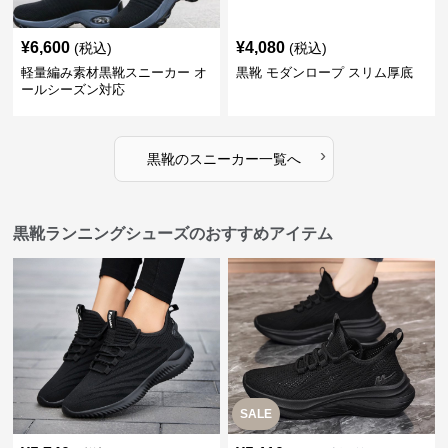
¥
6,600
¥
4,080
(税込)
(税込)
軽量編み素材黒靴スニーカー オ
黒靴 モダンロープ スリム厚底
ールシーズン対応
›
黒靴
の
スニーカー
一覧へ
黒靴ランニングシューズのおすすめアイテム
SALE