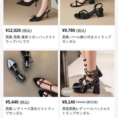
¥
12,020
¥
9,780
(税込)
(税込)
黒靴 黒靴 優美リボンバックスト
黒靴 パール飾り付きストラップ
ラップパンプス
サンダル
SALE
¥
5,440
¥
8,140
(税込)
¥
9040
(割引前)
黒靴 レディース黒尖りストラッ
厚底黒靴レディースバックルス
プサンダル
トラップサンダル