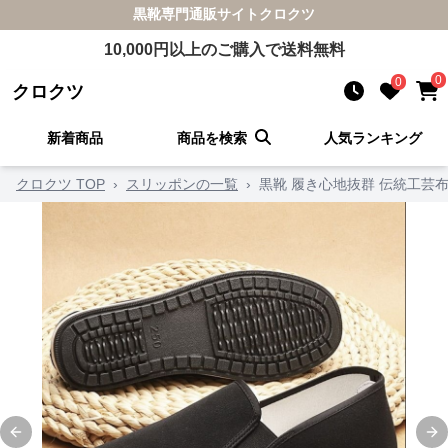
黒靴
専門通販サイト
クロクツ
10,000
円以上のご購入で送料無料
0
0
クロクツ
新着商品
商品を検索
人気ランキング
クロクツ TOP
›
スリッポンの一覧
›
黒靴 履き心地抜群 伝統工芸
Previous slide
Ne