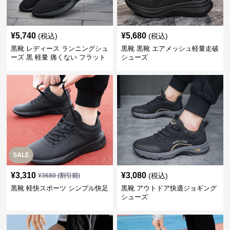
¥
5,740
¥
5,680
(税込)
(税込)
黒靴 レディース ランニングシュ
黒靴 黒靴 エアメッシュ軽量走破
ーズ 黒 軽量 痛くない フラット
シューズ
SALE
¥
3,310
¥
3,080
(税込)
¥
3680
(割引前)
黒靴 軽快スポーツ シンプル快足
黒靴 アウトドア快適ジョギング
シューズ