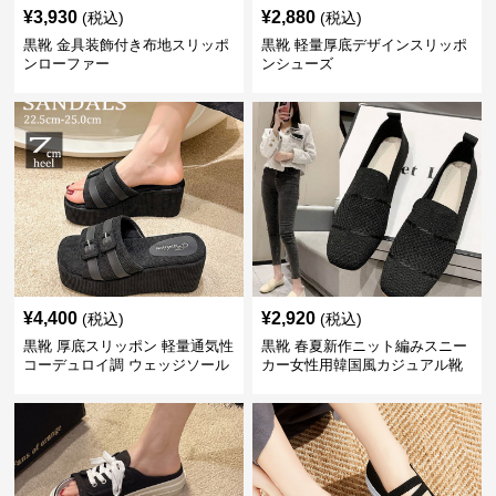
¥
3,930
¥
2,880
(税込)
(税込)
黒靴 金具装飾付き布地スリッポ
黒靴 軽量厚底デザインスリッポ
ンローファー
ンシューズ
¥
4,400
¥
2,920
(税込)
(税込)
黒靴 厚底スリッポン 軽量通気性
黒靴 春夏新作ニット編みスニー
コーデュロイ調 ウェッジソール
カー女性用韓国風カジュアル靴