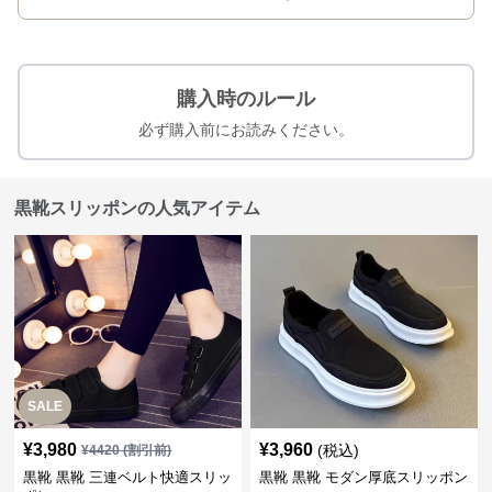
購入時のルール
必ず購入前にお読みください。
黒靴スリッポンの人気アイテム
SALE
¥
3,980
¥
3,960
(税込)
¥
4420
(割引前)
黒靴 黒靴 三連ベルト快適スリッ
黒靴 黒靴 モダン厚底スリッポン