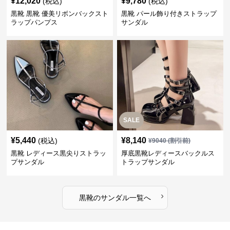
¥
12,020
¥
9,780
(税込)
(税込)
黒靴 黒靴 優美リボンバックスト
黒靴 パール飾り付きストラップ
ラップパンプス
サンダル
SALE
¥
5,440
¥
8,140
(税込)
¥
9040
(割引前)
黒靴 レディース黒尖りストラッ
厚底黒靴レディースバックルス
プサンダル
トラップサンダル
›
黒靴
の
サンダル
一覧へ