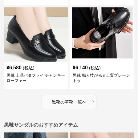
¥
6,580
¥
6,140
(税込)
(税込)
黒靴 上品バタフライ チャンキー
黒靴 職人技が光る上質プレーン
ローファー
トゥ
›
黒靴
の
革靴
一覧へ
黒靴サンダルのおすすめアイテム