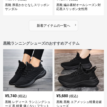
黒靴 厚底かかとなしスリッポン
黒靴 編み素材オールシーズン対
サンダル
応黒スリッポン女性用
›
新着アイテムの一覧へ
黒靴ランニングシューズのおすすめアイテム
¥
5,740
¥
5,680
(税込)
(税込)
黒靴 レディース ランニングシュ
黒靴 黒靴 エアメッシュ軽量走破
ーズ 黒 軽量 痛くない フラット
シューズ