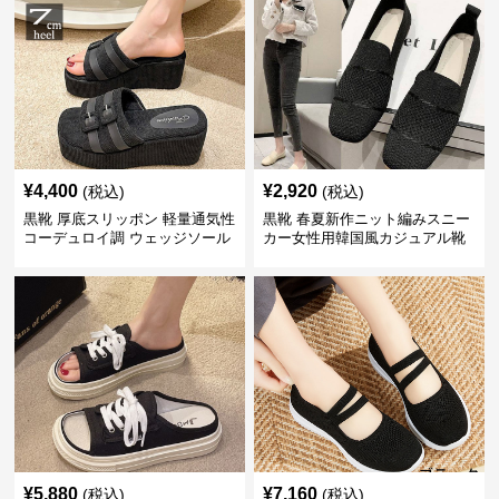
¥
4,400
¥
2,920
(税込)
(税込)
黒靴 厚底スリッポン 軽量通気性
黒靴 春夏新作ニット編みスニー
コーデュロイ調 ウェッジソール
カー女性用韓国風カジュアル靴
¥
5,880
¥
7,160
(税込)
(税込)