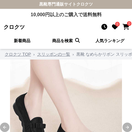
黒靴
専門通販サイト
クロクツ
10,000
円以上のご購入で送料無料
0
0
クロクツ
新着商品
商品を検索
人気ランキング
クロクツ TOP
›
スリッポンの一覧
›
黒靴 なめらかリボン スリッ
Previous slide
Ne