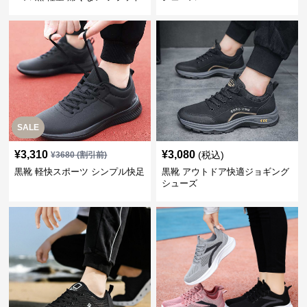
SALE
¥
3,310
¥
3,080
(税込)
¥
3680
(割引前)
黒靴 軽快スポーツ シンプル快足
黒靴 アウトドア快適ジョギング
シューズ