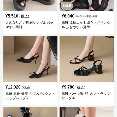
SALE
¥
5,510
¥
6,040
(税込)
¥
6710
(割引前)
大きなリボン厚底サンダル 歩き
黒靴 厚底ニット編み上げサンダ
やすい黒靴
ル 歩きやすい夏用
¥
12,020
¥
9,780
(税込)
(税込)
黒靴 黒靴 優美リボンバックスト
黒靴 パール飾り付きストラップ
ラップパンプス
サンダル