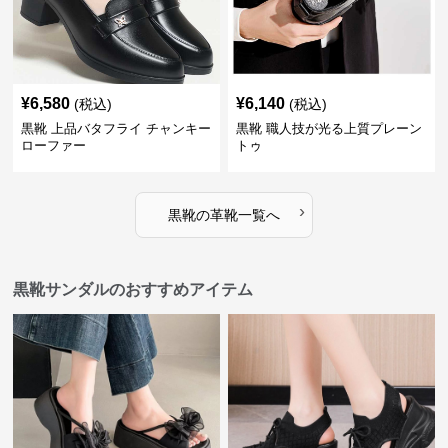
¥
6,580
¥
6,140
(税込)
(税込)
黒靴 上品バタフライ チャンキー
黒靴 職人技が光る上質プレーン
ローファー
トゥ
›
黒靴
の
革靴
一覧へ
黒靴サンダルのおすすめアイテム