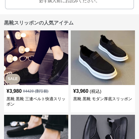
必ず購入前にお読みください。
黒靴スリッポンの人気アイテム
SALE
¥
3,980
¥
3,960
(税込)
¥
4420
(割引前)
黒靴 黒靴 三連ベルト快適スリッ
黒靴 黒靴 モダン厚底スリッポン
ポン