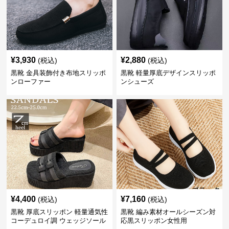
¥
3,930
¥
2,880
(税込)
(税込)
黒靴 金具装飾付き布地スリッポ
黒靴 軽量厚底デザインスリッポ
ンローファー
ンシューズ
¥
4,400
¥
7,160
(税込)
(税込)
黒靴 厚底スリッポン 軽量通気性
黒靴 編み素材オールシーズン対
コーデュロイ調 ウェッジソール
応黒スリッポン女性用