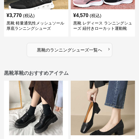
¥
3,770
¥
4,570
(税込)
(税込)
黒靴 軽量通気性メッシュソール
黒靴 レディース ランニングシュ
厚底ランニングシューズ
ーズ 紐付きローカット運動靴
›
黒靴
の
ランニングシューズ
一覧へ
黒靴革靴のおすすめアイテム