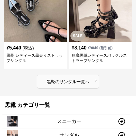
SALE
¥
5,440
¥
8,140
(税込)
¥
9040
(割引前)
黒靴 レディース黒尖りストラッ
厚底黒靴レディースバックルス
プサンダル
トラップサンダル
›
黒靴
の
サンダル
一覧へ
黒靴 カテゴリ一覧
スニーカー
サンダル