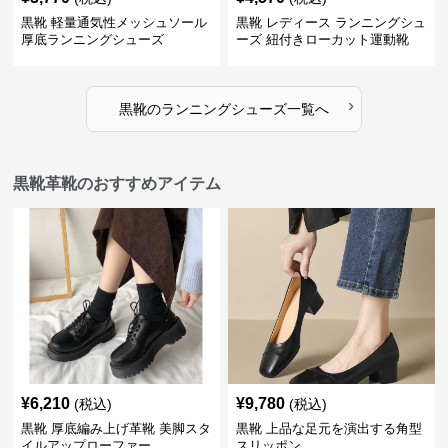
黒靴 軽量通気性メッシュソール
黒靴 レディース ランニングシュ
厚底ランニングシューズ
ーズ 紐付きローカット運動靴
›
黒靴
の
ランニングシューズ
一覧へ
黒靴革靴のおすすめアイテム
¥
6,210
¥
9,780
(税込)
(税込)
黒靴 厚底編み上げ革靴 美脚スタ
黒靴 上品な足元を演出する角型
イルアップローファー
スリッポン