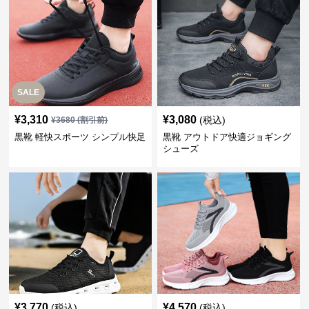
SALE
¥
3,310
¥
3,080
(税込)
¥
3680
(割引前)
黒靴 軽快スポーツ シンプル快足
黒靴 アウトドア快適ジョギング
シューズ
¥
3,770
¥
4,570
(税込)
(税込)