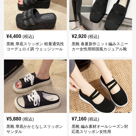
¥
4,400
¥
2,920
(税込)
(税込)
黒靴 厚底スリッポン 軽量通気性
黒靴 春夏新作ニット編みスニー
コーデュロイ調 ウェッジソール
カー女性用韓国風カジュアル靴
¥
5,880
¥
7,160
(税込)
(税込)
黒靴 厚底かかとなしスリッポン
黒靴 編み素材オールシーズン対
サンダル
応黒スリッポン女性用