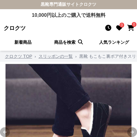
黒靴
専門通販サイト
クロクツ
10,000
円以上のご購入で送料無料
0
0
クロクツ
新着商品
商品を検索
人気ランキング
クロクツ TOP
›
スリッポンの一覧
›
黒靴 もこもこ裏ボア付きスリ
Previous slide
Ne