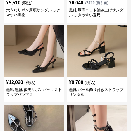
¥
5,510
¥
6,040
(税込)
¥
6710
(割引前)
大きなリボン厚底サンダル 歩き
黒靴 厚底ニット編み上げサンダ
やすい黒靴
ル 歩きやすい夏用
¥
12,020
¥
9,780
(税込)
(税込)
黒靴 黒靴 優美リボンバックスト
黒靴 パール飾り付きストラップ
ラップパンプス
サンダル