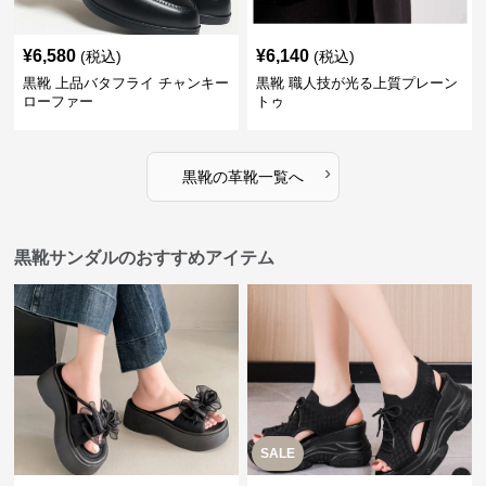
¥
6,580
¥
6,140
(税込)
(税込)
黒靴 上品バタフライ チャンキー
黒靴 職人技が光る上質プレーン
ローファー
トゥ
›
黒靴
の
革靴
一覧へ
黒靴サンダルのおすすめアイテム
SALE