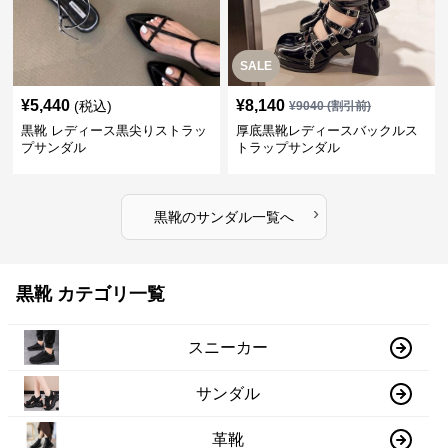
SALE
¥
5,440
¥
8,140
(税込)
¥
9040
(割引前)
黒靴 レディース黒尖りストラッ
厚底黒靴レディースバックルス
プサンダル
トラップサンダル
›
黒靴
の
サンダル
一覧へ
黒靴 カテゴリ一覧
スニーカー
サンダル
革靴