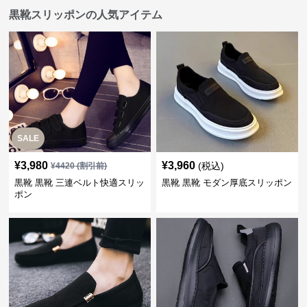
黒靴スリッポンの人気アイテム
SALE
¥
3,980
¥
3,960
(税込)
¥
4420
(割引前)
黒靴 黒靴 三連ベルト快適スリッ
黒靴 黒靴 モダン厚底スリッポン
ポン