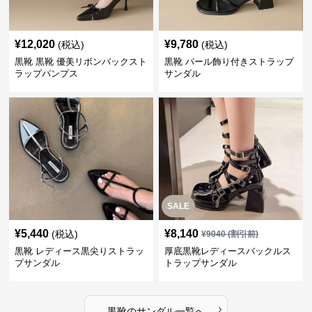
¥
12,020
¥
9,780
(税込)
(税込)
黒靴 黒靴 優美リボンバックスト
黒靴 パール飾り付きストラップ
ラップパンプス
サンダル
SALE
¥
5,440
¥
8,140
(税込)
¥
9040
(割引前)
黒靴 レディース黒尖りストラッ
厚底黒靴レディースバックルス
プサンダル
トラップサンダル
›
黒靴
の
サンダル
一覧へ