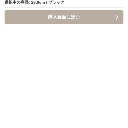
選択中の商品: 26.0cm / ブラック
選択中の商品: 26.0cm / ブラック
購入画面に進む
購入画面に進む
クロクツ
について
利用規約
プライバシー