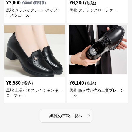
¥
3,600
¥
6,280
(税込)
¥
4000
(割引前)
黒靴 クラシックソールアップレ
黒靴 クラシックローファー
ースシューズ
¥
6,580
¥
6,140
(税込)
(税込)
黒靴 上品バタフライ チャンキー
黒靴 職人技が光る上質プレーン
ローファー
トゥ
›
黒靴
の
革靴
一覧へ