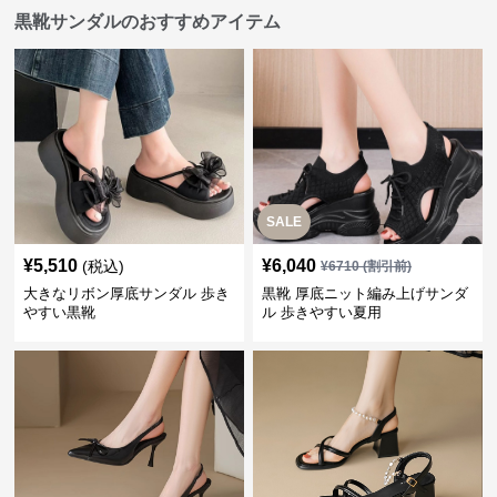
黒靴サンダルのおすすめアイテム
SALE
¥
5,510
¥
6,040
(税込)
¥
6710
(割引前)
大きなリボン厚底サンダル 歩き
黒靴 厚底ニット編み上げサンダ
やすい黒靴
ル 歩きやすい夏用