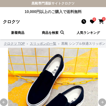
黒靴
専門通販サイト
クロクツ
10,000
円以上のご購入で送料無料
0
0
クロクツ
新着商品
商品を検索
人気ランキング
クロクツ TOP
›
スリッポンの一覧
›
黒靴 シンプル快適スリッポン
Previous slide
Ne