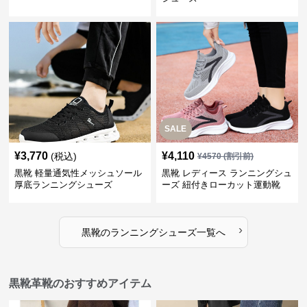
SALE
¥
3,770
¥
4,110
(税込)
¥
4570
(割引前)
黒靴 軽量通気性メッシュソール
黒靴 レディース ランニングシュ
厚底ランニングシューズ
ーズ 紐付きローカット運動靴
›
黒靴
の
ランニングシューズ
一覧へ
黒靴革靴のおすすめアイテム