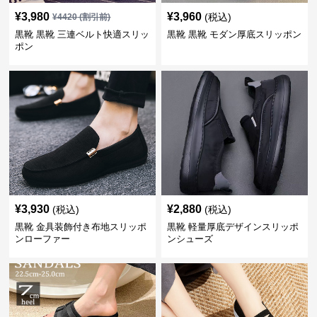
¥
3,980
¥
3,960
(税込)
¥
4420
(割引前)
黒靴 黒靴 三連ベルト快適スリッ
黒靴 黒靴 モダン厚底スリッポン
ポン
¥
3,930
¥
2,880
(税込)
(税込)
黒靴 金具装飾付き布地スリッポ
黒靴 軽量厚底デザインスリッポ
ンローファー
ンシューズ