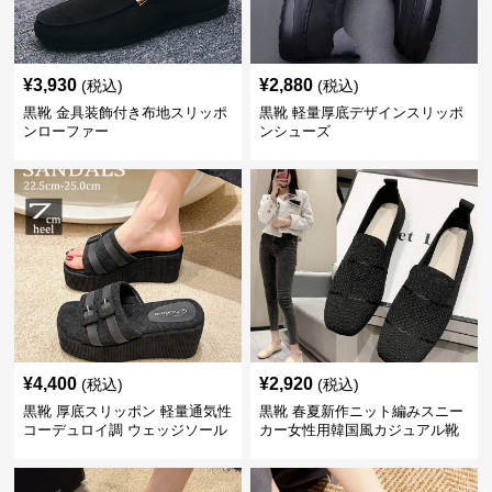
¥
3,930
¥
2,880
(税込)
(税込)
黒靴 金具装飾付き布地スリッポ
黒靴 軽量厚底デザインスリッポ
ンローファー
ンシューズ
¥
4,400
¥
2,920
(税込)
(税込)
黒靴 厚底スリッポン 軽量通気性
黒靴 春夏新作ニット編みスニー
コーデュロイ調 ウェッジソール
カー女性用韓国風カジュアル靴