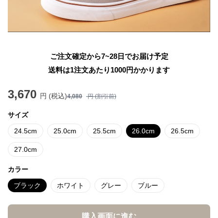
ご注文確定から7~28日でお届け予定
送料は1注文あたり
1000
円かかります
3,670
円 (税込)
4,080
円 (割引前)
サイズ
24.5cm
25.0cm
25.5cm
26.0cm
26.5cm
27.0cm
カラー
ブラック
ホワイト
グレー
ブルー
購入画面に進む