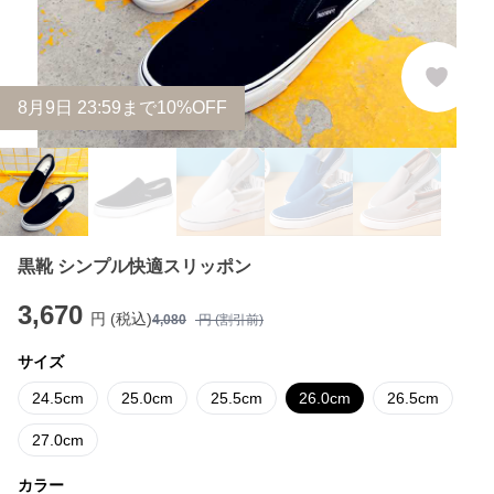
8
月
9
日 23:59まで10%OFF
黒靴 シンプル快適スリッポン
3,670
円 (税込)
4,080
円 (割引前)
サイズ
24.5cm
25.0cm
25.5cm
26.0cm
26.5cm
27.0cm
カラー