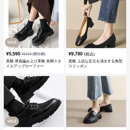
SALE
¥
5,590
¥
9,780
(税込)
¥
6210
(割引前)
黒靴 厚底編み上げ革靴 美脚スタ
黒靴 上品な足元を演出する角型
イルアップローファー
スリッポン
SALE