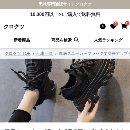
黒靴
専門通販サイト
クロクツ
10,000
円以上のご購入で送料無料
0
0
クロクツ
新着商品
商品を検索
人気ランキング
クロクツ TOP
›
記事一覧
›
厚底スニーカーブラックで身長アップ