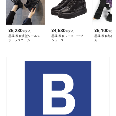
¥
6,280
¥
4,680
¥
6,100
(税込)
(税込)
(税込
黒靴 厚底波型ソールス
黒靴 厚底レースアップ
黒靴 厚底都会
ポーツスニーカー
シューズ
カー