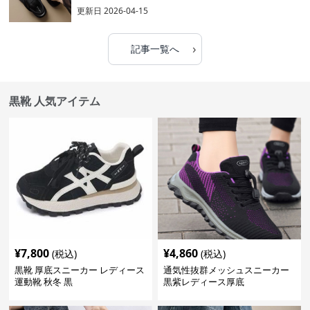
更新日
2026-04-15
›
記事一覧へ
黒靴 人気アイテム
¥
7,800
¥
4,860
(税込)
(税込)
黒靴 厚底スニーカー レディース
通気性抜群メッシュスニーカー
運動靴 秋冬 黒
黒紫レディース厚底