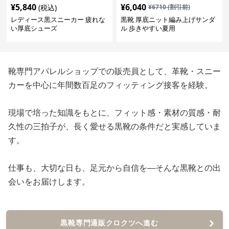
¥
5,840
¥
6,040
(税込)
¥
6710
(割引前)
レディース黒スニーカー 疲れな
黒靴 厚底ニット編み上げサンダ
い厚底シューズ
ル 歩きやすい夏用
靴専門アパレルショップでの販売員として、革靴・スニー
カーを中心に年間数百足のフィッティング接客を経験。
現場で培った知識をもとに、フィット感・素材の質感・耐
久性の三拍子が、長く愛せる黒靴の条件だと実感していま
す。
仕事も、大切な日も、足元から自信を—そんな黒靴との出
会いをお届けします。
黒靴専門通販クロクツへ進む