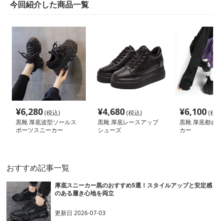
今回紹介した商品一覧
¥
6,280
¥
4,680
¥
6,100
(税込)
(税込)
(税込
黒靴 厚底波型ソールス
黒靴 厚底レースアップ
黒靴 厚底都会
ポーツスニーカー
シューズ
カー
おすすめ記事一覧
厚底スニーカー黒のおすすめ5選！スタイルアップと安定感
のある履き心地を両立
更新日
2026-07-03