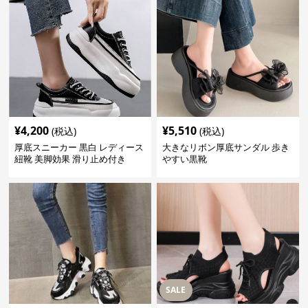
¥
4,200
¥
5,510
(税込)
(税込)
厚底スニーカー 黒白 レディース
大きなリボン厚底サンダル 歩き
紐靴 美脚効果 滑り止め付き
やすい黒靴
SALE