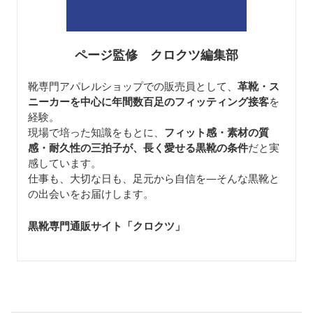
ページ監修 クロクツ編集部
靴専門アパレルショップでの販売員として、
革靴・ス
ニーカーを中心に年間数百足のフィッティング接客
を
経験。
現場で培った知識をもとに、
フィット感・素材の質
感・耐久性の三拍子が、長く愛せる黒靴の条件
だと実
感しています。
仕事も、大切な日も、足元から自信を—そんな黒靴と
の出会いをお届けします。
黒靴専門通販サイト「クロクツ
」