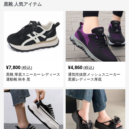
黒靴 人気アイテム
¥
7,800
¥
4,860
(税込)
(税込)
黒靴 厚底スニーカー レディース
通気性抜群メッシュスニーカー
運動靴 秋冬 黒
黒紫レディース厚底