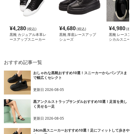
¥
4,280
¥
4,680
¥
4,980
(税込)
(税込)
(税込
黒靴 カジュアル本革レ
黒靴 厚底レースアップ
黒靴 レースアッ
ースアップスニーカー
シューズ
シカルスニーカ
おすすめ記事一覧
おしゃれな黒靴おすすめ10選！スニーカーからパンプスま
で幅広くセレクト
更新日
2026-08-05
黒アンクルストラップサンダルおすすめ10選！足首を美し
く見せる一足
更新日
2026-08-05
24cm黒スニーカーおすすめ10選！足にフィットして歩きや