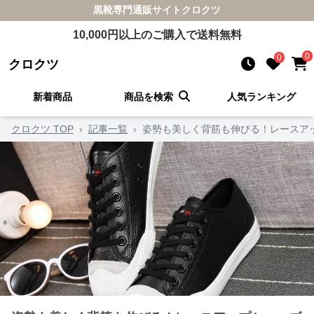
黒靴
専門通販サイト
クロクツ
10,000
円以上のご購入で送料無料
0
0
クロクツ
新着商品
商品を検索
人気ランキング
クロクツ TOP
›
記事一覧
›
姿勢も美しく背筋も伸びる！レースア