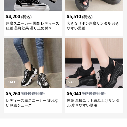
¥
4,200
¥
5,510
(税込)
(税込)
厚底スニーカー 黒白 レディース
大きなリボン厚底サンダル 歩き
紐靴 美脚効果 滑り止め付き
やすい黒靴
SALE
SALE
¥
5,260
¥
6,040
¥
5840
(割引前)
¥
6710
(割引前)
レディース黒スニーカー 疲れな
黒靴 厚底ニット編み上げサンダ
い厚底シューズ
ル 歩きやすい夏用