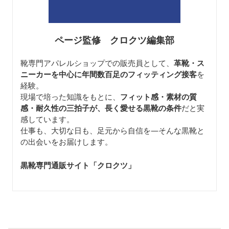
ページ監修 クロクツ編集部
靴専門アパレルショップでの販売員として、
革靴・ス
ニーカーを中心に年間数百足のフィッティング接客
を
経験。
現場で培った知識をもとに、
フィット感・素材の質
感・耐久性の三拍子が、長く愛せる黒靴の条件
だと実
感しています。
仕事も、大切な日も、足元から自信を—そんな黒靴と
の出会いをお届けします。
黒靴専門通販サイト「クロクツ
」