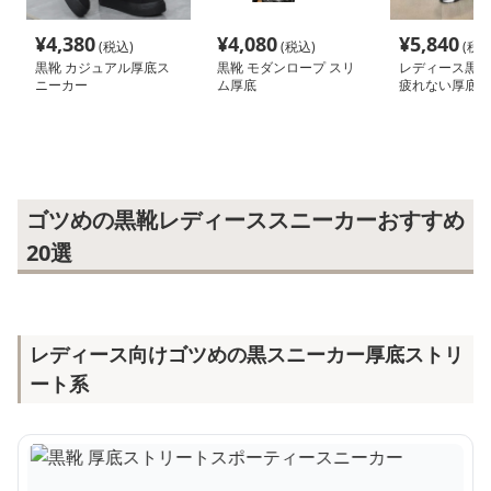
¥
4,380
¥
4,080
¥
5,840
(税込)
(税込)
(税込
黒靴 カジュアル厚底ス
黒靴 モダンロープ スリ
レディース黒ス
ニーカー
ム厚底
疲れない厚底シ
ゴツめの黒靴レディーススニーカーおすすめ
20選
レディース向けゴツめの黒スニーカー厚底ストリ
ート系