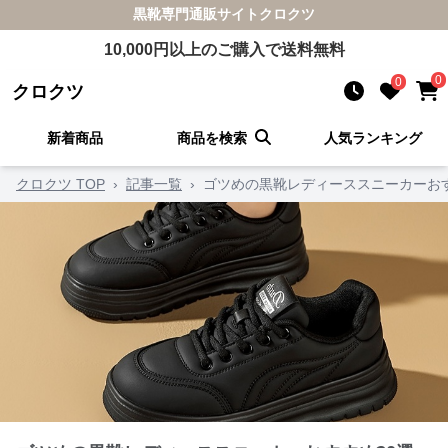
黒靴
専門通販サイト
クロクツ
10,000
円以上のご購入で送料無料
0
0
クロクツ
新着商品
商品を検索
人気ランキング
クロクツ TOP
›
記事一覧
›
ゴツめの黒靴レディーススニーカーおす