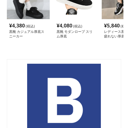
¥
4,380
¥
4,080
¥
5,840
(税込)
(税込)
(税込
黒靴 カジュアル厚底ス
黒靴 モダンロープ スリ
レディース黒ス
ニーカー
ム厚底
疲れない厚底シ