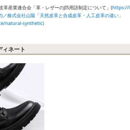
皮革産業連合会「革・レザーのJIS用語制定について」(
https://
hives/692)／株式会社山陽「天然皮革と合成皮革・人工皮革の違い」
te/natural-synthetic)
ディネート