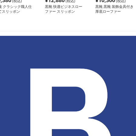
9,380
¥
12,880
¥
10,300
(税込)
(税込)
(税込)
靴 クラシック職人仕
黒靴 快適ビジネスロー
黒靴 黒靴 装飾金具付き
てスリッポン
ファー スリッポン
厚底ローファー