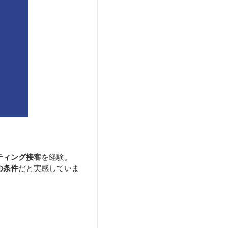
ティング接客
を経験。
の条件
だと実感していま