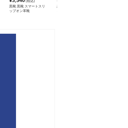
¥
3,540
¥
5,260
¥
3,200
(税込)
(税込)
(税込
黒靴 黒靴 スマートスリ
黒靴 黒靴 上質革金具付
黒靴 黒靴 紳士
ップオン革靴
きドライビングモカシン
り本革スリッポ