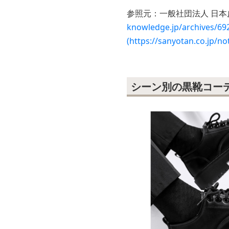
参照元：一般社団法人 日本
knowledge.jp/arc
(https://sanyotan.co.jp/no
シーン別の黒靴コー