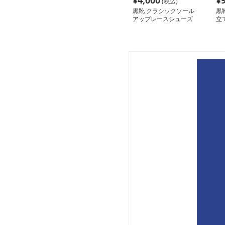
¥
4,000
¥
(税込)
黒靴 クラシックソール
黒
アップレースシューズ
立